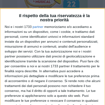
Il rispetto della tua riservatezza è la
nostra priorità
Noi e i nostri 1733
partner
memorizziamo e/o accediamo a
4
informazioni su un dispositivo, come i cookie, e trattiamo dati
personali, come identificatori univoci e informazioni standard
inviate da un dispositivo per annunci e contenuti personalizzati,
misurazione di annunci e contenuti, analisi dell'audience e
Siamo a metà ottobre la mensa scolastica non è ancora
sviluppo dei servizi.
Con la tua autorizzazione noi e i nostri
partita. Doveva partire il 1º ottobre. Siamo arrivati ad inizio
partner possiamo utilizzare dati precisi di geolocalizzazione e
anno scolastico senza gli atti per far partire la mensa e
identificazione tramite la scansione del dispositivo. Puoi fare clic
salvaguardare il diritto allo studio a tempo pieno dei ragazzi.
per consentire a noi e ai nostri 1733 partner il trattamento per le
finalità sopra descritte. In alternativa puoi accedere a
Questa cosa è inconcepibile!
informazioni più dettagliate e modificare le tue preferenze prima
di acconsentire o di negare il consenso.
Si rende noto che alcuni
Noi gli atti gli abbiamo chiesti dieci giorni fa. Ma la risposta
trattamenti dei dati personali possono non richiedere il tuo
che ci aspettiamo, se avranno il coraggio di metterla nero su
consenso, ma hai il diritto di opporti a tale trattamento. Le tue
bianco, sarà che "gli atti non ci sono!".
preferenze si applicheranno solo a questo sito web. Puoi
modificare le tue preferenze o revocare il consenso in qualsiasi