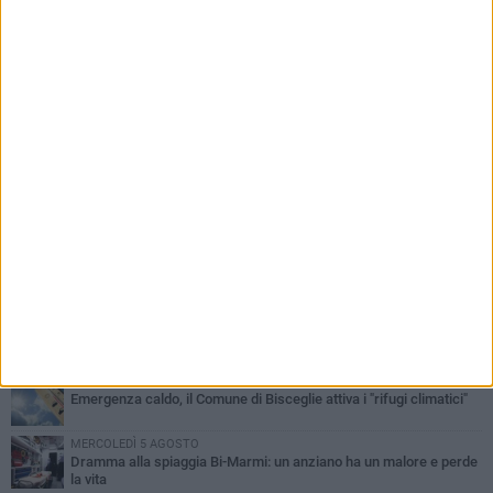
PIÙ LETTI QUESTA SETTIMANA
GIOVEDÌ 6 AGOSTO
Ragazzi biscegliesi diventano virali dopo un'esibizione
improvvisata in aeroporto a Roma-Fiumicino
MARTEDÌ 4 AGOSTO
Emergenza caldo, il Comune di Bisceglie attiva i "rifugi climatici"
MERCOLEDÌ 5 AGOSTO
Dramma alla spiaggia Bi-Marmi: un anziano ha un malore e perde
la vita