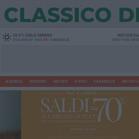
33.5
°C
CIELO SERENO
NOTIZIE D
34°
OGGI MIN
26°
MAX
A
BISCEGLIE
DIRETTORE
ANTO
AGENDA
IREPORT
METEO
VIDEO
FARMACIE
NECROL