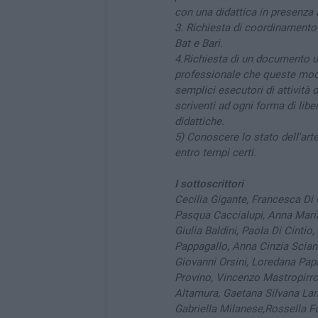
con una didattica in presenza 
3. Richiesta di coordinamento 
Bat e Bari.
4.Richiesta di un documento uf
professionale che queste moda
semplici esecutori di attività 
scriventi ad ogni forma di libe
didattiche.
5) Conoscere lo stato dell'arte 
entro tempi certi.
I sottoscrittori
Cecilia Gigante, Francesca Di
Pasqua Caccialupi, Anna Maria
Giulia Baldini, Paola Di Cintio
Pappagallo, Anna Cinzia Scia
Giovanni Orsini, Loredana Pap
Provino, Vincenzo Mastropirro,
Altamura, Gaetana Silvana Lan
Gabriella Milanese,Rossella Fo