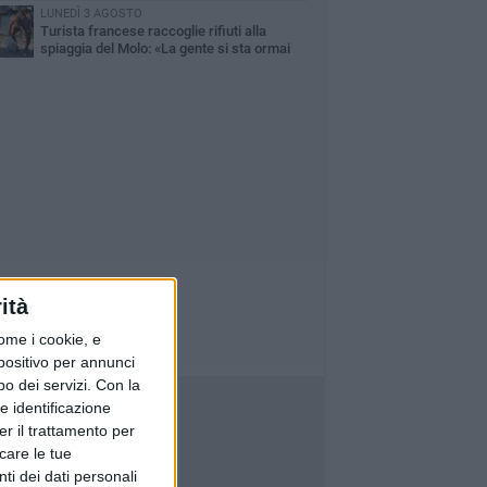
LUNEDÌ 3 AGOSTO
Turista francese raccoglie rifiuti alla
spiaggia del Molo: «La gente si sta ormai
ituando»
ità
ome i cookie, e
spositivo per annunci
o dei servizi.
Con la
e identificazione
er il trattamento per
icare le tue
ti dei dati personali