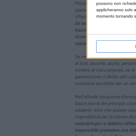
Preso atto che i sistemi di co
possono non richieder
sperati e che siamo in piena s
applicheranno solo a
momento tornando su 
riflessione più approfondita s
Se esistono le condizioni perch
tracciare, prevenire e contene
ricorrere alla mortificante e pe
opzione ai genitori di richiede
Se invece la situazione epidemi
di tutti, docenti, alunni, perso
sistemi di tracciamento, se le
garantiscono il diritto alla s
soluzione possibile per un sere
Nell'attuale situazione d'emer
Dad è lesiva del principio costi
studenti, oltre che essere ca
improduttiva per la classe do
metodologici e didattici differ
impossibile prevedere una did