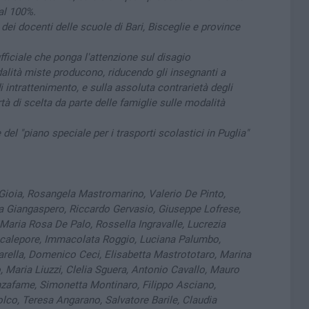
al 100%.
dei docenti delle scuole di Bari, Bisceglie e province
ficiale che ponga l'attenzione sul disagio
lità miste producono, riducendo gli insegnanti a
di intrattenimento, e sulla assoluta contrarietà degli
rtà di scelta da parte delle famiglie sulle modalità
del "piano speciale per i trasporti scolastici in Puglia"
 Gioia, Rosangela Mastromarino, Valerio De Pinto,
 Giangaspero, Riccardo Gervasio, Giuseppe Lofrese,
, Maria Rosa De Palo, Rossella Ingravalle, Lucrezia
ncalepore, Immacolata Roggio, Luciana Palumbo,
arella, Domenico Ceci, Elisabetta Mastrototaro, Marina
 Maria Liuzzi, Clelia Sguera, Antonio Cavallo, Mauro
zafame, Simonetta Montinaro, Filippo Asciano,
lco, Teresa Angarano, Salvatore Barile, Claudia