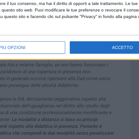
ntenimento della pandemia non hanno dato i risultati
e il tuo consenso, ma hai il diritto di opporti a tale trattamento. Le tue
econda ondata, i docenti firmatari chiedono una
 questo sito web. Puoi modificare le tue preferenze o revocare il conse
questo sito e facendo clic sul pulsante "Privacy" in fondo alla pagina
ulla questione scuola.
é si ritorni in sicurezza in classe, se si è in grado di
re il contagio in modo efficace, non c'è motivo di
nalizzante didattica digitale integrata con la relativa
re la frequenza o la didattica a distanza.
PIÙ OPZIONI
ACCETTO
ologica è tale da non garantire il rispetto della salute
nale Ata e relative famiglie, se non hanno funzionato i
 condizioni di una riapertura in presenza non
alute in generale occorre ripensare alla Dad come unica
no prosieguo delle attività didattiche.
genza la Ddi, decisamente peggiorativa rispetto alla
tuzionale dell'uguaglianza nel diritto allo studio degli
usa di una condizione professionalmente mortificante e
cente.
La modalità a distanza si basa su principi
enti rispetto alla didattica in presenza. Pertanto è
attica che compendi le due modalità senza penalizzare