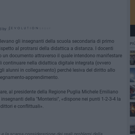
d by
ilevano gli insegnanti della scuola secondaria di primo
PI
spetto al protrarsi della didattica a distanza. I docenti
ito un documento attraverso il quale intendono manifestare
 di continuare nella didattica digitale integrata (ovvero
Ro
li alunni in collegamento) perché lesiva del diritto allo
insegnamento-apprendimento.
colare, al presidente della Regione Puglia Michele Emiliano
 insegnanti della "Monterisi", «dispone nei punti 1-2-3-4 la
ittori e conflittuali».
e la scarsa considerazione dei reali problemi della