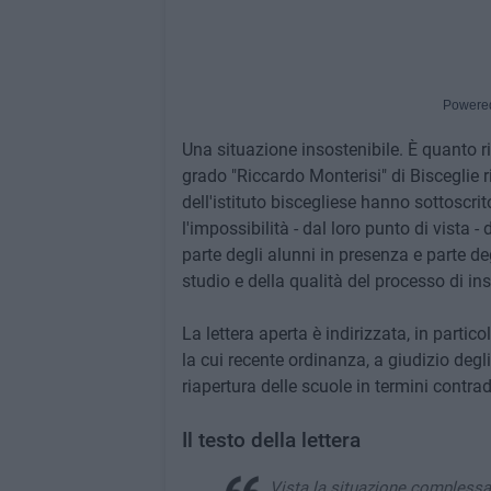
Powere
Una situazione insostenibile. È quanto r
grado "Riccardo Monterisi" di Bisceglie ri
dell'istituto biscegliese hanno sottoscr
l'impossibilità - dal loro punto di vista -
parte degli alunni in presenza e parte deg
studio e della qualità del processo di 
La lettera aperta è indirizzata, in parti
la cui recente ordinanza, a giudizio degli
riapertura delle scuole in termini contradd
Il testo della lettera
Vista la situazione complessa 