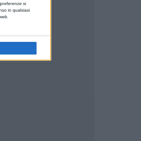
 preferenze si
nso in qualsiasi
 web.