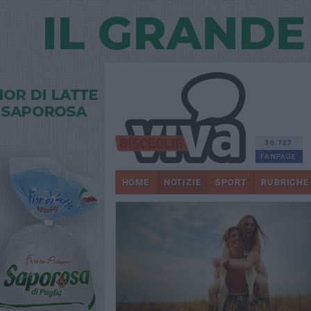
30.727
FANPAGE
HOME
NOTIZIE
SPORT
RUBRICHE