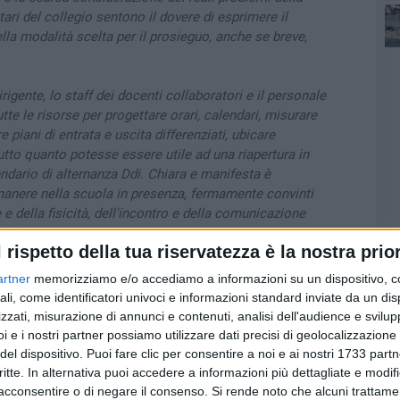
tari del collegio sentono il dovere di esprimere il
lla modalità scelta per il prosieguo, anche se breve,
ab
irigente, lo staff dei docenti collaboratori e il personale
e le risorse per progettare orari, calendari, misurare
 piani di entrata e uscita differenziati, ubicare
tutto quanto potesse essere utile ad una riapertura in
endario di alternanza Ddi. Chiara e manifesta è
rimanere nella scuola in presenza, fermamente convinti
 e della fisicità, dell'incontro e della comunicazione
della presenza.
l rispetto della tua riservatezza è la nostra prior
modo negativo a queste incontrovertibili priorità
preso come la forza del virus stesse mettendo a dura
artner
memorizziamo e/o accediamo a informazioni su un dispositivo, c
imento disposti dalla scuola.
ali, come identificatori univoci e informazioni standard inviate da un di
onsiderazioni, i docenti firmatari ritengono necessario
zzati, misurazione di annunci e contenuti, analisi dell'audience e svilupp
 Istituzioni Governative (Stato e Regione) un
i e i nostri partner possiamo utilizzare dati precisi di geolocalizzazione 
riapertura delle scuole per garantire l'offerta didattica
del dispositivo. Puoi fare clic per consentire a noi e ai nostri 1733 partn
lunni.
critte. In alternativa puoi accedere a informazioni più dettagliate e modif
acconsentire o di negare il consenso.
Si rende noto che alcuni trattamen