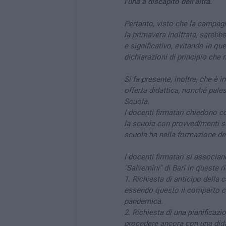
l'una a discapito dell'altra
.
Pertanto, visto che la campagn
la primavera inoltrata, sarebb
e significativo, evitando in que
dichiarazioni di principio che
Si fa presente, inoltre, che è i
offerta didattica, nonché pales
Scuola.
I docenti firmatari chiedono 
la scuola con provvedimenti ser
scuola ha nella formazione del
I docenti firmatari si associan
"Salvemini" di Bari in queste ri
1. Richiesta di anticipo della
essendo questo il comparto ch
pandemica.
2. Richiesta di una pianificazi
procedere ancora con una didat