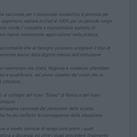
a vaccinale per il personale scolastico è prevista per
e opportuno restare in Dad al 100% per un periodo lungo
sto modo l' instabile e inaccettabile balletto di
 non hanno sostanziale applicazione nella pratica.
naccettabile che le famiglie possano scegliere il tipo di
emente lesivo della dignità stessa dell'istituzione
con veemenza che Stato, Regione e sindacati difendano
i e qualificanti, nel pieno rispetto del ruolo che la
 cittadino.
o ai colleghi del liceo "Tasso" di Roma e del liceo
chieste:
 campagna vaccinale del personale della scuola,
e ha più sofferto le conseguenze della situazione
one a medio termine di tempi certi entro i quali
tica a distanza, ed oltre i quali procedere finalmente