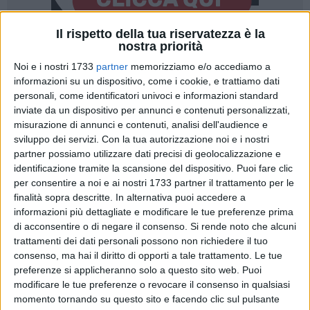
Il rispetto della tua riservatezza è la
nostra priorità
Noi e i nostri 1733
partner
memorizziamo e/o accediamo a
informazioni su un dispositivo, come i cookie, e trattiamo dati
personali, come identificatori univoci e informazioni standard
inviate da un dispositivo per annunci e contenuti personalizzati,
A poco più di quattro mesi dall'avvio dei piani sperimentali di
misurazione di annunci e contenuti, analisi dell'audience e
recupero delle liste d'attesa sono 206.151 le persone
sviluppo dei servizi.
Con la tua autorizzazione noi e i nostri
complessivamente contattate dagli Enti del servizio sanitario
partner possiamo utilizzare dati precisi di geolocalizzazione e
regionale per anticipare le prestazioni prenotate oltre la
identificazione tramite la scansione del dispositivo. Puoi fare clic
soglia del codice di priorità. Sono stati effettuati 188.671
per consentire a noi e ai nostri 1733 partner il trattamento per le
recall per visite ed esami e 17.480 per ricoveri ospedalieri, le
finalità sopra descritte. In alternativa puoi accedere a
prestazioni anticipate sono state 116.318.
informazioni più dettagliate e modificare le tue preferenze prima
di acconsentire o di negare il consenso.
Si rende noto che alcuni
trattamenti dei dati personali possono non richiedere il tuo
I rifiuti complessivamente ammontano a 51.892, di cui
consenso, ma hai il diritto di opporti a tale trattamento. Le tue
45.490 relativi a prestazioni specialistiche: il 63% dei rifiuti
preferenze si applicheranno solo a questo sito web. Puoi
(23.279) è dovuto alla conferma dell'appuntamento
modificare le tue preferenze o revocare il consenso in qualsiasi
esistente, il 23% (8.351) rifiuta per aver già eseguito la
momento tornando su questo sito e facendo clic sul pulsante