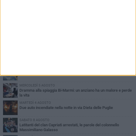
PIÙ LETTI QUESTA SETTIMANA
GIOVEDÌ 6 AGOSTO
Ragazzi biscegliesi diventano virali dopo un'esibizione
improvvisata in aeroporto a Roma-Fiumicino
MARTEDÌ 4 AGOSTO
Emergenza caldo, il Comune di Bisceglie attiva i "rifugi climatici"
MERCOLEDÌ 5 AGOSTO
Dramma alla spiaggia Bi-Marmi: un anziano ha un malore e perde
la vita
MARTEDÌ 4 AGOSTO
Due auto incendiate nella notte in via Dieta delle Puglie
SABATO 8 AGOSTO
Latitanti del clan Capriati arrestati, le parole del colonnello
Massimiliano Galasso