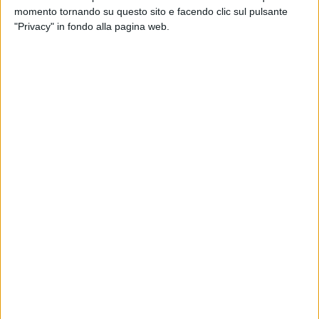
una interrogazione, a cui è pervenuta risposta appena sei
momento tornando su questo sito e facendo clic sul pulsante
mesi dopo»
ha dichiarato Antonella Laricchia.
«Una risposta
"Privacy" in fondo alla pagina web.
che lascia da un lato parecchi quesiti aperti. I punti rilevati
riguardavano proprio la trasparenza e l'affidamento di
incarichi inopportuni, interni e esterni, in Aqp. Si contesta un
anomalo accentramento di potere nella figura del
presidente».
Secondo il Movimento 5 Stelle la società avrebbe effettuato
assunzioni e sottoscritto consulenze pur non potendo, per
effetto del decreto legge Madia, assumere personale
dall'esterno fino al 2018 se non a seguito di ricognizione
delle professionalità nterne da cui sarebbero dovute
emergere da un lato eventuali eccedenze rispetto al
fabbisogno (il cui elenco avrebbe dovuto essere trasmesso
alla regione e all'Agenzia per le politiche attive del Lavoro) e
dall'altro la necessità di profili con specifiche competenze
non disponibili all'interno della società.