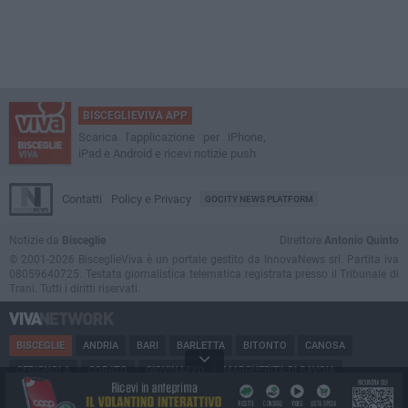
BISCEGLIEVIVA APP
Scarica l'applicazione per iPhone,
iPad e Android e ricevi notizie push
Contatti
Policy e Privacy
GOCITY NEWS PLATFORM
Notizie da
Bisceglie
Direttore
Antonio Quinto
© 2001-2026 BisceglieViva è un portale gestito da InnovaNews srl. Partita iva
08059640725. Testata giornalistica telematica registrata presso il Tribunale di
Trani. Tutti i diritti riservati.
BISCEGLIE
ANDRIA
BARI
BARLETTA
BITONTO
CANOSA
CERIGNOLA
CORATO
GIOVINAZZO
MARGHERITA DI SAVOIA
MINERVINO
MODUGNO
MOLFETTA
PUGLIA
RUVO