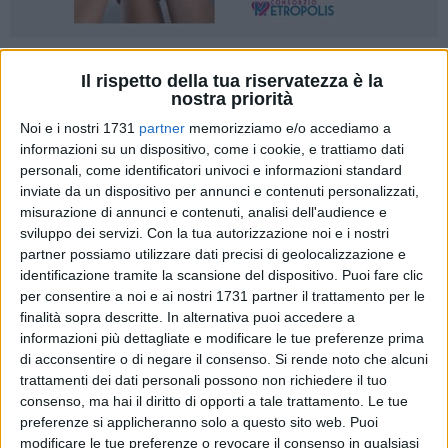
20
A cura di
Il rispetto della tua riservatezza è la
VITO TROILO
nostra priorità
Noi e i nostri 1731
partner
memorizziamo e/o accediamo a
informazioni su un dispositivo, come i cookie, e trattiamo dati
Il presidente di Aqp Nicola De Sanctis è nel mirino dei
personali, come identificatori univoci e informazioni standard
consiglieri regionali del Movimento 5 Stelle, che ne chiedono
inviate da un dispositivo per annunci e contenuti personalizzati,
le dimissioni. Lunedì, nel corso di una conferenza stampa, i
misurazione di annunci e contenuti, analisi dell'audience e
componenti del gruppo pentastellato nell'assemblea di via
sviluppo dei servizi.
Con la tua autorizzazione noi e i nostri
partner possiamo utilizzare dati precisi di geolocalizzazione e
Capruzzi hanno attaccato il presidente Michele Emiliano per
identificazione tramite la scansione del dispositivo. Puoi fare clic
l'atteggiamento evidentemente ritenuto troppo morbido nei
per consentire a noi e ai nostri 1731 partner il trattamento per le
confronti dell'ingegnere nucleare barese, 56 anni, già
finalità sopra descritte. In alternativa puoi accedere a
presidente del gigante energetico tedesco Eon, al vertice di
informazioni più dettagliate e modificare le tue preferenze prima
Acquedotto Pugliese dall'aprile 2016.
di acconsentire o di negare il consenso.
Si rende noto che alcuni
trattamenti dei dati personali possono non richiedere il tuo
«La relazione del collegio sindacale - conferma i dubbi
consenso, ma hai il diritto di opporti a tale trattamento. Le tue
preferenze si applicheranno solo a questo sito web. Puoi
sollevati dal Movimento 5 Stelle già nel dicembre scorso in
modificare le tue preferenze o revocare il consenso in qualsiasi