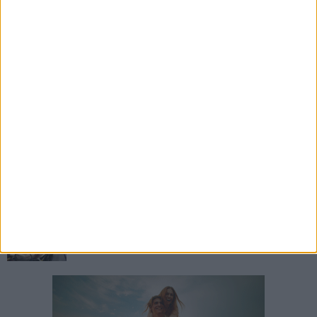
6 AGOSTO 2026
Colpo Unione: Sergio Diaz è un nuovo
centrocampista azzurro
6 AGOSTO 2026
L'Unione allunga il roster con i 2009 Andrea
Torchetti, Alessandro La Notte e Marco Zitoli
6 AGOSTO 2026
Virtus Bisceglie, via al lavoro precampionato
5 AGOSTO 2026
Dramma alla spiaggia Bi-Marmi: un anziano
ha un malore e perde la vita