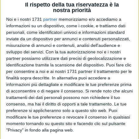
più noti del panorama fumettistico italiano ed europeo,
Il rispetto della tua riservatezza è la
insieme a realtà coraggiose e innovative nel campo
nostra priorità
dell'autoproduzione e a case editrici affermate e rinomate
Noi e i nostri 1731
partner
memorizziamo e/o accediamo a
per la qualità del loro catalogo.
informazioni su un dispositivo, come i cookie, e trattiamo dati
personali, come identificatori univoci e informazioni standard
Il festival è stato presentato in conferenza stampa a Bari
inviate da un dispositivo per annunci e contenuti personalizzati,
misurazione di annunci e contenuti, analisi dell'audience e
nella Sala di Jeso nel Palazzo di Presidenza della Regione
sviluppo dei servizi.
Con la tua autorizzazione noi e i nostri
Puglia, alla presenza di Viviana Matrangola, assessora alla
partner possiamo utilizzare dati precisi di geolocalizzazione e
Cultura, tutela e sviluppo delle imprese culturali, Politiche
identificazione tramite la scansione del dispositivo. Puoi fare clic
Migratorie, Legalità e Antimafia sociale della Regione Puglia,
per consentire a noi e ai nostri 1731 partner il trattamento per le
e di Angelantonio Angarano, sindaco della Città di Bisceglie.
finalità sopra descritte. In alternativa puoi accedere a
informazioni più dettagliate e modificare le tue preferenze prima
«BiComix è una bellissima realtà che, per il sesto anno
di acconsentire o di negare il consenso.
Si rende noto che alcuni
trattamenti dei dati personali possono non richiedere il tuo
consecutivo, porta a Bisceglie il meglio del fumetto italiano e
consenso, ma hai il diritto di opporti a tale trattamento. Le tue
internazionale. Non si tratta di un festival di nicchia: il
preferenze si applicheranno solo a questo sito web. Puoi
fumetto è, infatti, un 'medium' potentissimo che sa parlare a
modificare le tue preferenze o revocare il consenso in qualsiasi
tutti, in modo trasversale, e che oggi più che mai dimostra la
momento tornando su questo sito e facendo clic sul pulsante
sua vitalità e la forza narrativa. Le ragazze e i ragazzi
"Privacy" in fondo alla pagina web.
dell'associazione URCA lo hanno capito bene, forse prima di