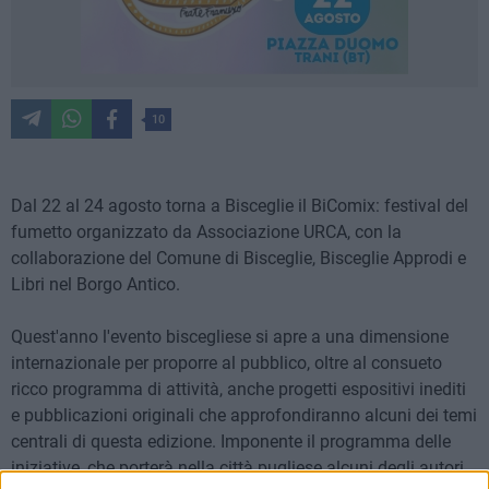
10
Dal 22 al 24 agosto torna a Bisceglie il BiComix: festival del
fumetto organizzato da Associazione URCA, con la
collaborazione del Comune di Bisceglie, Bisceglie Approdi e
Libri nel Borgo Antico.
Quest'anno l'evento biscegliese si apre a una dimensione
internazionale per proporre al pubblico, oltre al consueto
ricco programma di attività, anche progetti espositivi inediti
e pubblicazioni originali che approfondiranno alcuni dei temi
centrali di questa edizione. Imponente il programma delle
iniziative, che porterà nella città pugliese alcuni degli autori