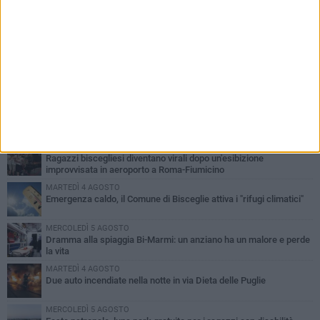
PIÙ LETTI QUESTA SETTIMANA
GIOVEDÌ 6 AGOSTO
Ragazzi biscegliesi diventano virali dopo un'esibizione
improvvisata in aeroporto a Roma-Fiumicino
MARTEDÌ 4 AGOSTO
Emergenza caldo, il Comune di Bisceglie attiva i "rifugi climatici"
MERCOLEDÌ 5 AGOSTO
Dramma alla spiaggia Bi-Marmi: un anziano ha un malore e perde
la vita
MARTEDÌ 4 AGOSTO
Due auto incendiate nella notte in via Dieta delle Puglie
MERCOLEDÌ 5 AGOSTO