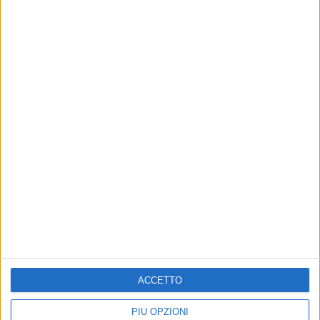
Altri contenuti a tema
ACCETTO
CULTURA
CULTURA
BiComix, presentata la
Un maestro del fumetto
PIÙ OPZIONI