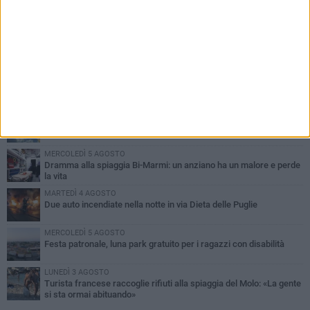
PIÙ LETTI QUESTA SETTIMANA
GIOVEDÌ 6 AGOSTO
Ragazzi biscegliesi diventano virali dopo un'esibizione
improvvisata in aeroporto a Roma-Fiumicino
MARTEDÌ 4 AGOSTO
Emergenza caldo, il Comune di Bisceglie attiva i "rifugi climatici"
MERCOLEDÌ 5 AGOSTO
Dramma alla spiaggia Bi-Marmi: un anziano ha un malore e perde
la vita
MARTEDÌ 4 AGOSTO
Due auto incendiate nella notte in via Dieta delle Puglie
MERCOLEDÌ 5 AGOSTO
Festa patronale, luna park gratuito per i ragazzi con disabilità
LUNEDÌ 3 AGOSTO
Turista francese raccoglie rifiuti alla spiaggia del Molo: «La gente
si sta ormai abituando»