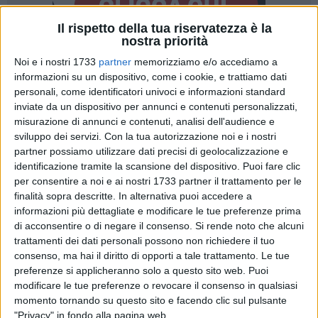
Il rispetto della tua riservatezza è la
nostra priorità
Noi e i nostri 1733
partner
memorizziamo e/o accediamo a
19
informazioni su un dispositivo, come i cookie, e trattiamo dati
personali, come identificatori univoci e informazioni standard
inviate da un dispositivo per annunci e contenuti personalizzati,
misurazione di annunci e contenuti, analisi dell'audience e
Il
gruppo di lettura "La Leggerezza"
della
CompagniAurea
sviluppo dei servizi.
Con la tua autorizzazione noi e i nostri
aps, al giro di boa della seconda edizione dell'iniziativa che
partner possiamo utilizzare dati precisi di geolocalizzazione e
si tiene ogni lunedì sera presso l'
Opificio delle Arti "Aurea
identificazione tramite la scansione del dispositivo. Puoi fare clic
Factory"
di Bisceglie, incontra l'autrice del volume
"Lo strano
per consentire a noi e ai nostri 1733 partner il trattamento per le
gioco del destino"
(Giovane Holden Edizioni, 2022)
Angela
finalità sopra descritte. In alternativa puoi accedere a
Francesca Di Pilato
lunedì 3 marzo 2025.
informazioni più dettagliate e modificare le tue preferenze prima
di acconsentire o di negare il consenso.
Si rende noto che alcuni
trattamenti dei dati personali possono non richiedere il tuo
Il gruppo, moderato da
Antonio Pasquale
e diretto da
consenso, ma hai il diritto di opporti a tale trattamento. Le tue
Francesco Sinigaglia
, promuove i valori della lettura
preferenze si applicheranno solo a questo sito web. Puoi
condivisa e ad alta voce. «I nostri lettori - spiega Sinigaglia -
modificare le tue preferenze o revocare il consenso in qualsiasi
sedendo in cerchio e leggendo a turno i capitoli di un
momento tornando su questo sito e facendo clic sul pulsante
romanzo, scelgono di aprire il proprio cuore, intraprendendo
"Privacy" in fondo alla pagina web.