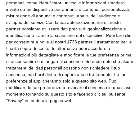
personali, come identificatori univoci e informazioni standard
inviate da un dispositivo per annunci e contenuti personalizzati,
misurazione di annunci e contenuti, analisi dell'audience e
17
sviluppo dei servizi.
Con la tua autorizzazione noi e i nostri
partner possiamo utilizzare dati precisi di geolocalizzazione e
identificazione tramite la scansione del dispositivo. Puoi fare clic
per consentire a noi e ai nostri 1733 partner il trattamento per le
Non sono ancora chiare le dinamiche del sinistro stradale
finalità sopra descritte. In alternativa puoi accedere a
avvenuto venerdì mattina, poco dopo le ore 9:30, nei pressi
informazioni più dettagliate e modificare le tue preferenze prima
della rotatoria che collega via Fondo Noce all'intersezione
di acconsentire o di negare il consenso.
Si rende noto che alcuni
con via Giuseppe Di Vittorio.
trattamenti dei dati personali possono non richiedere il tuo
consenso, ma hai il diritto di opporti a tale trattamento. Le tue
preferenze si applicheranno solo a questo sito web. Puoi
Ha avuto la peggio il 69enne biscegliese alla guida di un
modificare le tue preferenze o revocare il consenso in qualsiasi
veicolo a due ruote, soccorso da un'ambulanza e trasportato
momento tornando su questo sito e facendo clic sul pulsante
presso l'ospedale "Bonomo" di Andria con politrauma
"Privacy" in fondo alla pagina web.
(diverse lesioni) dovuto all'impatto.
Sul posto anche le pattuglie della Polizia Locale per
garantire il regolare flusso del traffico.