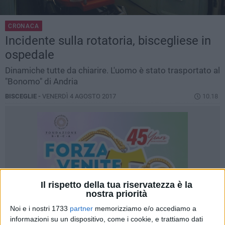
CRONACA
Incidente sulla rotatoria, biscegliese in
ospedale
Dinamiche tutte da chiarire. L'uomo è stato trasportato al
"Bonomo" di Andria
BISCEGLIE -
VENERDÌ 4 AGOSTO 2017
10.18
Il rispetto della tua riservatezza è la
nostra priorità
Noi e i nostri 1733
partner
memorizziamo e/o accediamo a
informazioni su un dispositivo, come i cookie, e trattiamo dati