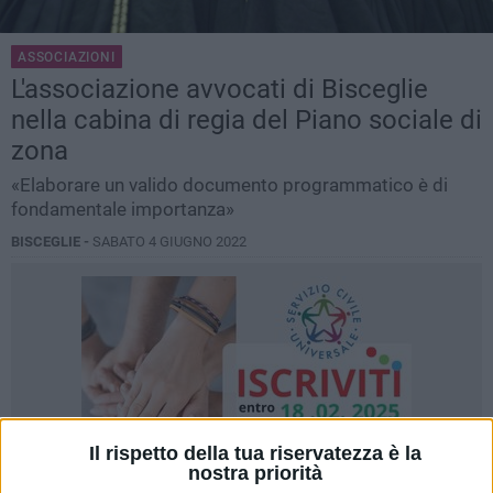
ASSOCIAZIONI
L'associazione avvocati di Bisceglie
nella cabina di regia del Piano sociale di
zona
«Elaborare un valido documento programmatico è di
fondamentale importanza»
BISCEGLIE -
SABATO 4 GIUGNO 2022
Il rispetto della tua riservatezza è la
nostra priorità