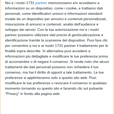
Noi e i nostri 1731
partner
memorizziamo e/o accediamo a
informazioni su un dispositivo, come i cookie, e trattiamo dati
personali, come identificatori univoci e informazioni standard
inviate da un dispositivo per annunci e contenuti personalizzati,
misurazione di annunci e contenuti, analisi dell'audience e
52
sviluppo dei servizi.
Con la tua autorizzazione noi e i nostri
partner possiamo utilizzare dati precisi di geolocalizzazione e
identificazione tramite la scansione del dispositivo. Puoi fare clic
L'associazione Avvocati di Bisceglie ha preso parte al ricco e
per consentire a noi e ai nostri 1731 partner il trattamento per le
articolato confronto col partenariato sociale per la
finalità sopra descritte. In alternativa puoi accedere a
definizione del Piano di zona 2022-2024. L'Ambito territoriale
informazioni più dettagliate e modificare le tue preferenze prima
di acconsentire o di negare il consenso.
Si rende noto che alcuni
ha organizzato al Museo Diocesano lo scorso 30 maggio
trattamenti dei dati personali possono non richiedere il tuo
l'incontro di restituzione conclusivo dei lavori di
consenso, ma hai il diritto di opporti a tale trattamento. Le tue
programmazione, nel quale sono stati presentati i
preferenze si applicheranno solo a questo sito web. Puoi
componenti della cabina di regia, fra i quali è presente
Maria
modificare le tue preferenze o revocare il consenso in qualsiasi
Teresa Misino
, membro del direttivo del gruppo.
momento tornando su questo sito e facendo clic sul pulsante
"Privacy" in fondo alla pagina web.
«Elaborare un valido documento programmatico, attraverso
cui i Comuni d'intesa con la locale Usl possano erogare in
maniera appropriata i servizi necessari, è di importanza