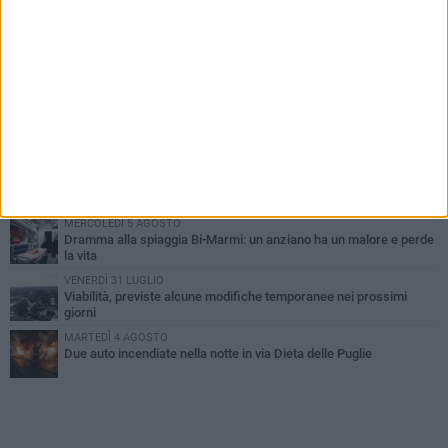
PIÙ LETTI QUESTA SETTIMANA
SABATO 1 AGOSTO
Contrasto allo spaccio di droga, due arresti dei carabinieri a
Bisceglie
VENERDÌ 31 LUGLIO
Torna l'appuntamento con la Pastasciutta antifascista a Bisceglie
MARTEDÌ 4 AGOSTO
Emergenza caldo, il Comune di Bisceglie attiva i "rifugi climatici"
MERCOLEDÌ 5 AGOSTO
Dramma alla spiaggia Bi-Marmi: un anziano ha un malore e perde
la vita
VENERDÌ 31 LUGLIO
Viabilità, previste alcune modifiche temporanee nei prossimi
giorni
MARTEDÌ 4 AGOSTO
Due auto incendiate nella notte in via Dieta delle Puglie