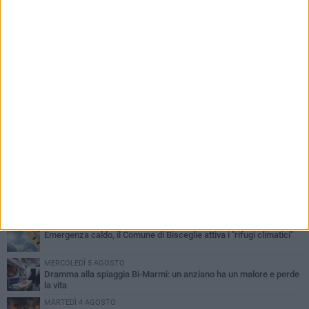
PIÙ LETTI QUESTA SETTIMANA
GIOVEDÌ 6 AGOSTO
Ragazzi biscegliesi diventano virali dopo un'esibizione
improvvisata in aeroporto a Roma-Fiumicino
MARTEDÌ 4 AGOSTO
Emergenza caldo, il Comune di Bisceglie attiva i "rifugi climatici"
MERCOLEDÌ 5 AGOSTO
Dramma alla spiaggia Bi-Marmi: un anziano ha un malore e perde
la vita
MARTEDÌ 4 AGOSTO