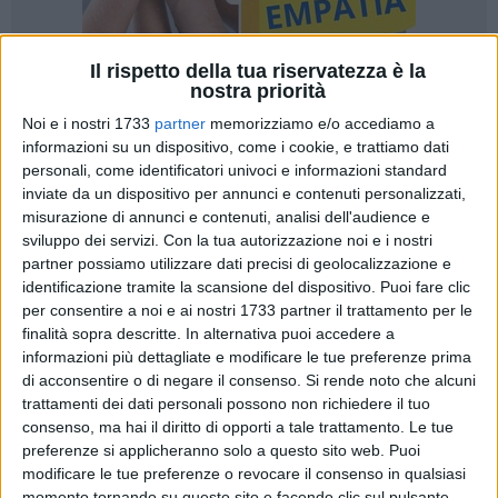
Il rispetto della tua riservatezza è la
nostra priorità
Noi e i nostri 1733
partner
memorizziamo e/o accediamo a
2
informazioni su un dispositivo, come i cookie, e trattiamo dati
personali, come identificatori univoci e informazioni standard
inviate da un dispositivo per annunci e contenuti personalizzati,
L'Associazione Avvocati di Bisceglie organizza due incontri
misurazione di annunci e contenuti, analisi dell'audience e
sul tema della violenza di genere e del femminicidio, pensati
sviluppo dei servizi.
Con la tua autorizzazione noi e i nostri
come occasioni di confronto diretto tra gli studenti della
partner possiamo utilizzare dati precisi di geolocalizzazione e
identificazione tramite la scansione del dispositivo. Puoi fare clic
"Generazione Z" e gli operatori del diritto, le forze dell'ordine,
per consentire a noi e ai nostri 1733 partner il trattamento per le
gli addetti alla rete socio-sanitaria e assistenziale e le
finalità sopra descritte. In alternativa puoi accedere a
istituzioni scolastiche.
informazioni più dettagliate e modificare le tue preferenze prima
di acconsentire o di negare il consenso.
Si rende noto che alcuni
Gli eventi, intitolati "Norme, tutele e riflessioni", si terranno in
trattamenti dei dati personali possono non richiedere il tuo
due giornate consecutive, mercoledì 20 novembre, ore 15:30,
consenso, ma hai il diritto di opporti a tale trattamento. Le tue
presso l'auditorium della Scuola Sergio Cosmai, Via Gandhi
preferenze si applicheranno solo a questo sito web. Puoi
modificare le tue preferenze o revocare il consenso in qualsiasi
1, e giovedì 21 novembre 2024, ore 15:30, presso
momento tornando su questo sito e facendo clic sul pulsante