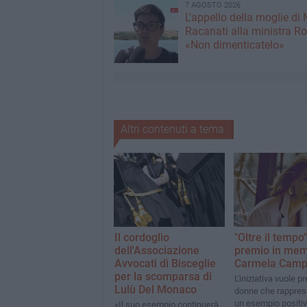
7 AGOSTO 2026
L'appello della moglie di
Racanati alla ministra Ro
«Non dimenticatelo»
Altri contenuti a tema
Il cordoglio
"Oltre il tempo
dell'Associazione
premio in mem
Avvocati di Bisceglie
Carmela Camp
per la scomparsa di
L'iniziativa vuole p
Lulù Del Monaco
donne che rappre
un esempio positiv
«Il suo esempio continuerà