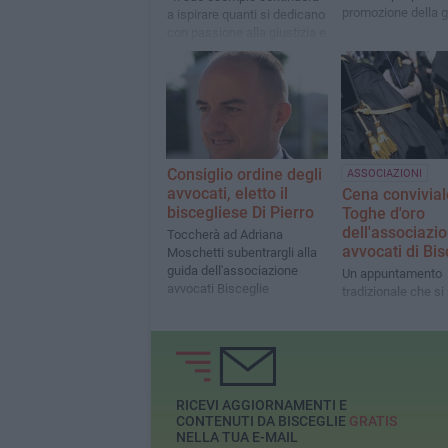
promozione della gi
a ispirare quanti si dedicano
nell’impegno per il
con passione alla giustizia e
progresso sociale 
al servizio della collettività»
crescita culturale
Consiglio ordine degli
ASSOCIAZIONI
avvocati, eletto il
Cena convivial
biscegliese Di Pierro
Toghe d'oro
dell'associazi
Toccherà ad Adriana
avvocati di Bis
Moschetti subentrargli alla
guida dell'associazione
Un appuntamento
avvocati Bisceglie
tradizionale che si
RICEVI AGGIORNAMENTI E
CONTENUTI DA BISCEGLIE
GRATIS
NELLA TUA E-MAIL