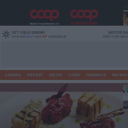
PI
33
°C
CIELO SERENO
NOTIZIE D
34°
OGGI MIN
25.5°
MAX
A
BISCEGLIE
DIRETTORE
ANTO
AGENDA
IREPORT
METEO
VIDEO
FARMACIE
NECROL