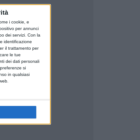
ità
ome i cookie, e
spositivo per annunci
o dei servizi.
Con la
e identificazione
er il trattamento per
icare le tue
ti dei dati personali
 preferenze si
nso in qualsiasi
 web.