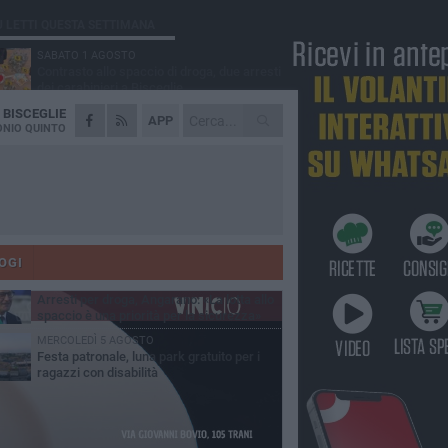
Ù LETTI QUESTA SETTIMANA
SABATO 1 AGOSTO
Contrasto allo spaccio di droga, due arresti
dei carabinieri a Bisceglie
A
BISCEGLIE
MARTEDÌ 4 AGOSTO
APP
Emergenza caldo, il Comune di Bisceglie
NIO QUINTO
attiva i "rifugi climatici"
MERCOLEDÌ 5 AGOSTO
Dramma alla spiaggia Bi-Marmi: un
anziano ha un malore e perde la vita
MARTEDÌ 4 AGOSTO
Due auto incendiate nella notte in via Dieta
delle Puglie
OGI
SABATO 1 AGOSTO
Arresti per droga, Angarano: «La lotta allo
spaccio è una priorità per la sicurezza»
MERCOLEDÌ 5 AGOSTO
Festa patronale, luna park gratuito per i
ragazzi con disabilità