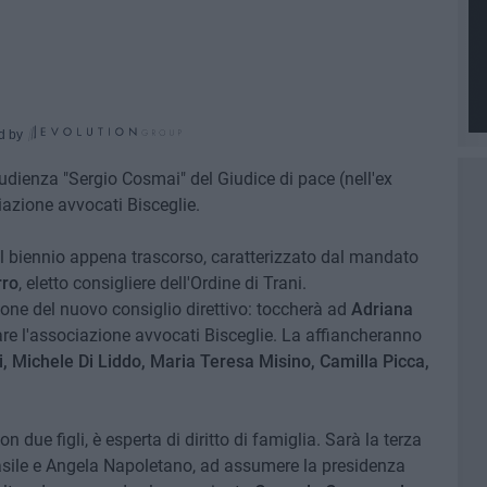
d by
 udienza "Sergio Cosmai" del Giudice di pace (nell'ex
iazione avvocati Bisceglie.
el biennio appena trascorso, caratterizzato dal mandato
rro
, eletto consigliere dell'Ordine di Trani.
ione del nuovo consiglio direttivo: toccherà ad
Adriana
dare l'associazione avvocati Bisceglie. La affiancheranno
i, Michele Di Liddo, Maria Teresa Misino, Camilla Picca,
n due figli, è esperta di diritto di famiglia. Sarà la terza
asile e Angela Napoletano, ad assumere la presidenza