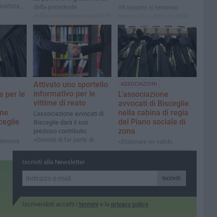
ustizia,
della presidente
Gli incontri si terranno
dell'associazione avvocati di
presso gli auditorum delle
e nella
Bisceglie Adriana Moschetti
scuole superiori Sergio
Cosmai e Da Vinci alle 15:30
Attivato uno sportello
ASSOCIAZIONI
informativo per le
e per le
L'associazione
vittime di reato
avvocati di Bisceglie
one
nella cabina di regia
L'associazione avvocati di
ceglie
del Piano sociale di
Bisceglie darà il suo
zona
prezioso contributo:
«Onorati di far parte di
 rinnova
«Elaborare un valido
questo progetto»
documento programmatico
è di fondamentale
Iscriviti alla Newsletter
importanza»
Iscriviti
Iscrivendoti accetti i
termini
e la
privacy policy