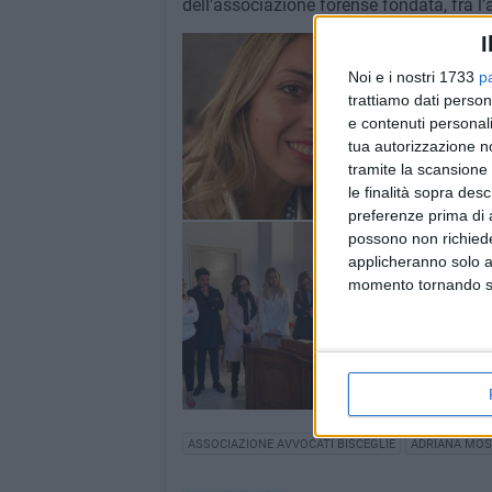
dell'associazione forense fondata, fra l
I
Noi e i nostri 1733
p
trattiamo dati person
e contenuti personali
tua autorizzazione no
tramite la scansione 
le finalità sopra des
preferenze prima di 
possono non richieder
applicheranno solo a
momento tornando su 
ASSOCIAZIONE AVVOCATI BISCEGLIE
ADRIANA MOS