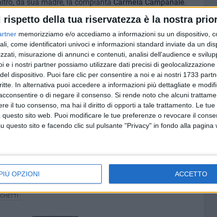
'altro, da sua madre, la compianta
Carmela Campanale
.
l rispetto della tua riservatezza è la nostra prior
artner
memorizziamo e/o accediamo a informazioni su un dispositivo, c
ali, come identificatori univoci e informazioni standard inviate da un di
zzati, misurazione di annunci e contenuti, analisi dell'audience e svilupp
i e i nostri partner possiamo utilizzare dati precisi di geolocalizzazione 
del dispositivo. Puoi fare clic per consentire a noi e ai nostri 1733 partn
critte. In alternativa puoi accedere a informazioni più dettagliate e modif
acconsentire o di negare il consenso.
Si rende noto che alcuni trattamen
e il tuo consenso, ma hai il diritto di opporti a tale trattamento. Le tue
 questo sito web. Puoi modificare le tue preferenze o revocare il conse
questo sito e facendo clic sul pulsante "Privacy" in fondo alla pagina
PIÙ OPZIONI
ACCETTO
CHETTI