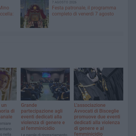
7 AGOSTO 2026
 Mino
Festa patronale, il programma
ccella:
completo di venerdì 7 agosto
" un
Grande
L’associazione
oria di
partecipazione agli
Avvocati di Bisceglie
anale
eventi dedicati alla
promuove due eventi
violenza di genere e
dedicati alla violenza
remiare
al femminicidio
di genere e al
sentano
femminicidio
o nella
Le parole di ringraziamento