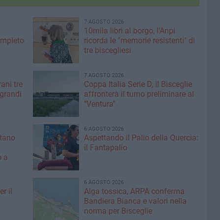
7 AGOSTO 2026
10mila libri al borgo, l'Anpi
ompleto
ricorda le "memorie resistenti" di
tre biscegliesi
7 AGOSTO 2026
ani tre
Coppa Italia Serie D, il Bisceglie
 grandi
affronterà il turno preliminare al
"Ventura"
6 AGOSTO 2026
ntano
Aspettando il Palio della Quercia:
il Fantapalio
o a
6 AGOSTO 2026
r il
Alga tossica, ARPA conferma
Bandiera Bianca e valori nella
norma per Bisceglie