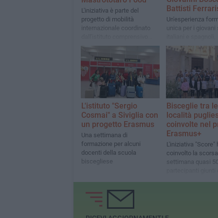
Battisti Ferrari
L'iniziativa è parte del
progetto di mobilità
Un'esperienza form
internazionale coordinato
unica per i giovani
dall'istituto comprensivo
italiani e spagnoli,
"Don Uva-Battisti-Ferraris-
all'insegna dello 
Cosmai"
culturale e della cr
personale
L'istituto "Sergio
Bisceglie tra le
Cosmai" a Siviglia con
località puglies
un progetto Erasmus
coinvolte nel 
Erasmus+
Una settimana di
formazione per alcuni
L'iniziativa "Score"
docenti della scuola
coinvolto la scorsa
biscegliese
settimana quasi 5
partecipanti giunti
Spagna, Portogallo
Ungheria e Turchia