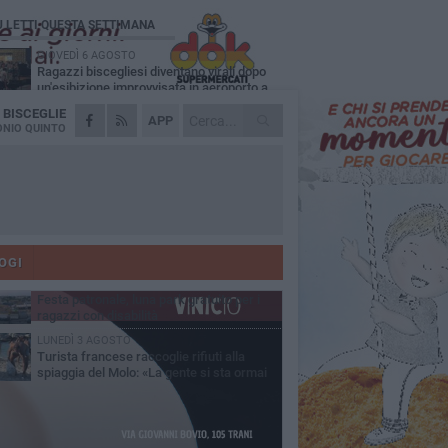
Ù LETTI QUESTA SETTIMANA
GIOVEDÌ 6 AGOSTO
Ragazzi biscegliesi diventano virali dopo
un'esibizione improvvisata in aeroporto a
ma-Fiumicino
A
BISCEGLIE
MARTEDÌ 4 AGOSTO
APP
Emergenza caldo, il Comune di Bisceglie
NIO QUINTO
attiva i "rifugi climatici"
MERCOLEDÌ 5 AGOSTO
Dramma alla spiaggia Bi-Marmi: un
anziano ha un malore e perde la vita
MARTEDÌ 4 AGOSTO
Due auto incendiate nella notte in via Dieta
delle Puglie
OGI
MERCOLEDÌ 5 AGOSTO
Festa patronale, luna park gratuito per i
ragazzi con disabilità
LUNEDÌ 3 AGOSTO
Turista francese raccoglie rifiuti alla
spiaggia del Molo: «La gente si sta ormai
ituando»