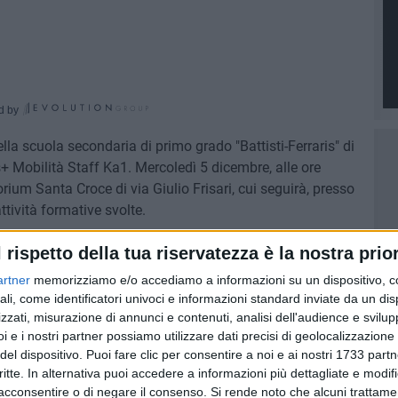
d by
lla scuola secondaria di primo grado "Battisti-Ferraris" di
+ Mobilità Staff Ka1. Mercoledì 5 dicembre, alle ore
orium Santa Croce di via Giulio Frisari, cui seguirà, presso
attività formative svolte.
l rispetto della tua riservatezza è la nostra prior
gelantonio Angarano, l'assessore alla pubblica istruzione
to centrale Aede nazionale Loredana Cialdella, il
artner
memorizziamo e/o accediamo a informazioni su un dispositivo, c
Luigi Balacco, il presidente del Rotary Club di Bisceglie
ali, come identificatori univoci e informazioni standard inviate da un di
e biscegliese Fidapa Aurelia Storelli, il dirigente
zzati, misurazione di annunci e contenuti, analisi dell'audience e svilupp
i e i nostri partner possiamo utilizzare dati precisi di geolocalizzazione 
s" Maria Sciancalepore e i docenti della scuola coinvolti nel
del dispositivo. Puoi fare clic per consentire a noi e ai nostri 1733 partn
getto professoressa Lucrezia Germinario.
critte. In alternativa puoi accedere a informazioni più dettagliate e modif
acconsentire o di negare il consenso.
Si rende noto che alcuni trattamen