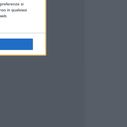
 preferenze si
nso in qualsiasi
 web.