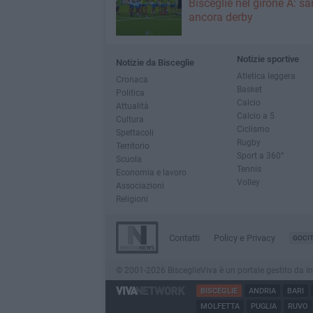
Bisceglie nel girone A: sa
ancora derby
Notizie sportive
Notizie da Bisceglie
Atletica leggera
Cronaca
Basket
Politica
Calcio
Attualità
Calcio a 5
Cultura
Ciclismo
Spettacoli
Rugby
Territorio
Sport a 360°
Scuola
Tennis
Economia e lavoro
Volley
Associazioni
Religioni
Contatti
Policy e Privacy
GOCI
© 2001-2026 BisceglieViva è un portale gestito da Inno
BISCEGLIE
ANDRIA
BARI
MOLFETTA
PUGLIA
RUVO