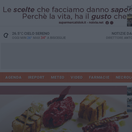
PI
Ro
26.5
°C
CIELO SERENO
NOTIZIE D
34°
OGGI MIN
26°
MAX
A
BISCEGLIE
DIRETTORE
ANTO
AGENDA
IREPORT
METEO
VIDEO
FARMACIE
NECROL
ab