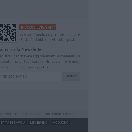
BISCEGLIEVIVA APP
Scarica l'applicazione per iPhone,
iPad e Android e ricevi notizie push
scriviti alla Newsletter
egistrati per ricevere aggiornamenti e contenuti da
isceglie nella tua casella di posta
Iscrivendoti
ccetti i
termini
e la
privacy policy
Iscriviti
o il Tribunale di Trani. Tutti i diritti riservati.
RITA DI SAVOIA
MINERVINO
MODUGNO