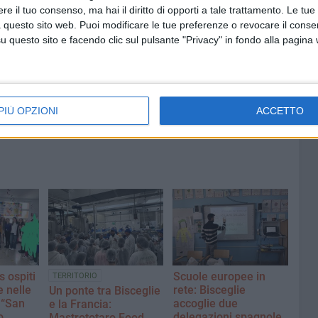
e il tuo consenso, ma hai il diritto di opporti a tale trattamento. Le tue
 questo sito web. Puoi modificare le tue preferenze o revocare il conse
7 AGOSTO 2026
questo sito e facendo clic sul pulsante "Privacy" in fondo alla pagina
 Mino
Festa patronale, il programma
ccella:
completo di venerdì 7 agosto
PIÙ OPZIONI
ACCETTO
 ospiti
Scuole europee in
TERRITORIO
e nelle
rete: Bisceglie
Un ponte tra Bisceglie
. “San
accoglie due
e la Francia:
o
delegazioni spagnole
Mastrototaro Food