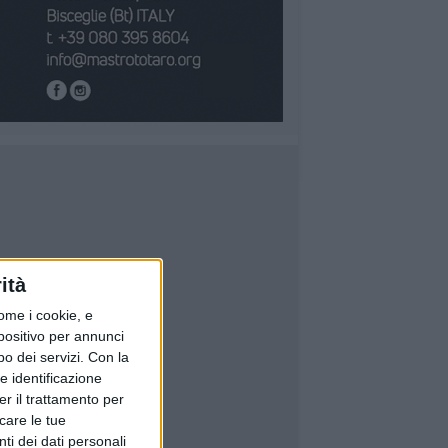
ità
ome i cookie, e
spositivo per annunci
o dei servizi.
Con la
e identificazione
er il trattamento per
icare le tue
ti dei dati personali