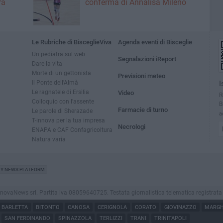
rà
conferma di Annalisa Mileno
Le Rubriche di BisceglieViva
Agenda eventi di Bisceglie
Un pediatra sul web
Segnalazioni iReport
Dare la vita
Morte di un gettonista
Previsioni meteo
Il Ponte dell'Almà
I
Le ragnatele di Ersilia
Video
R
Colloquio con l'assente
B
Farmacie di turno
Le parole di Sherazade
a
T-innova per la tua impresa
Necrologi
ENAPA e CAF Confagricoltura
Natura varia
TY NEWS PLATFORM
vaNews srl. Partita iva 08059640725. Testata giornalistica telematica registrata press
BARLETTA
BITONTO
CANOSA
CERIGNOLA
CORATO
GIOVINAZZO
MARGHE
SAN FERDINANDO
SPINAZZOLA
TERLIZZI
TRANI
TRINITAPOLI