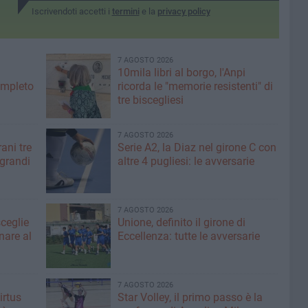
Iscrivendoti accetti i
termini
e la
privacy policy
7 AGOSTO 2026
10mila libri al borgo, l'Anpi
ompleto
ricorda le "memorie resistenti" di
tre biscegliesi
7 AGOSTO 2026
ani tre
Serie A2, la Diaz nel girone C con
 grandi
altre 4 pugliesi: le avversarie
7 AGOSTO 2026
sceglie
Unione, definito il girone di
nare al
Eccellenza: tutte le avversarie
7 AGOSTO 2026
irtus
Star Volley, il primo passo è la