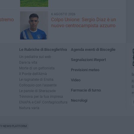
6 AGOSTO 2026
'estremo
Colpo Unione: Sergio Diaz è un
nuovo centrocampista azzurro
Le Rubriche di BisceglieViva
Agenda eventi di Bisceglie
Un pediatra sul web
Segnalazioni iReport
Dare la vita
Morte di un gettonista
Previsioni meteo
Il Ponte dell'Almà
I
Le ragnatele di Ersilia
Video
R
Colloquio con l'assente
B
Farmacie di turno
Le parole di Sherazade
a
T-innova per la tua impresa
Necrologi
ENAPA e CAF Confagricoltura
Natura varia
TY NEWS PLATFORM