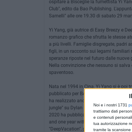
ospitare a Bisceglie la fumettista Yi Ya
Club", edito da Bao Publishing. L'appu
Sarnelli" alle ore 19.30 di sabato 29 ma
Yi Yang, già autrice di Easy Breezy e De
romanzo grafico che sfrutta le stesse a
a più livelli. Famiglie disgregate, padri a
figli, in un racconto sui legami familiar
speranze riposte nel futuro dalle nuove g
Nella convinzione che nessuno si salva da
spaventoso.
Nata nel 1994 in Cina, Yi Yang si è poi tr
pubblicato per BAO Publishing "Aiuto!" a
I
ha realizzato anche Sasso il pittore. In s
Noi e i nostri 1731
p
jungle" su Dylan Dog Color Fest, "La tasc
trattiamo dati person
2020 ha pubblicato per BAO Publishing 
e contenuti personali
and one year without us" è stato pubbli
tua autorizzazione no
"DeepVacation", per Salda Press"Luce e
tramite la scansione 