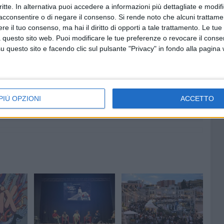
", per Coconino press "Ladro di Sogni"per la terza serie
critte. In alternativa puoi accedere a informazioni più dettagliate e modif
acconsentire o di negare il consenso.
Si rende noto che alcuni trattamen
e il tuo consenso, ma hai il diritto di opporti a tale trattamento. Le tue
 questo sito web. Puoi modificare le tue preferenze o revocare il conse
questo sito e facendo clic sul pulsante "Privacy" in fondo alla pagina
6 AGOSTO 2026
ntano
Aspettando il Palio della Quercia:
il Fantapalio
o a
PIÙ OPZIONI
ACCETTO