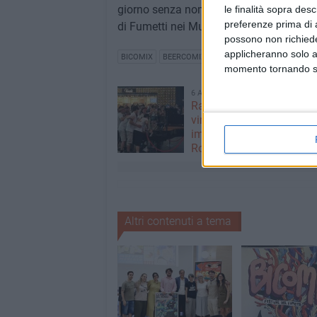
giorno senza nome in un tempo senza noi
le finalità sopra des
preferenze prima di 
di Fumetti nei Musei.
possono non richieder
applicheranno solo a
BICOMIX
BEERCOMIX
momento tornando su 
6 AGOSTO 2026
Ragazzi biscegliesi dive
virali dopo un'esibizione
improvvisata in aeroport
Roma-Fiumicino
Altri contenuti a tema