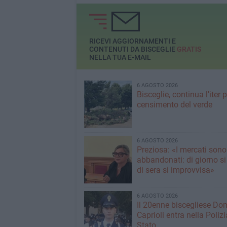
collettivi di artisti che hanno
anche i collettivi
popolato il porto turistico
autoprodotti
RICEVI AGGIORNAMENTI E
CONTENUTI DA BISCEGLIE
GRATIS
NELLA TUA E-MAIL
6 AGOSTO 2026
Bisceglie, continua l'iter pe
censimento del verde
6 AGOSTO 2026
Preziosa: «I mercati sono
abbandonati: di giorno si
di sera si improvvisa»
6 AGOSTO 2026
Il 20enne biscegliese Do
Caprioli entra nella Polizi
Stato