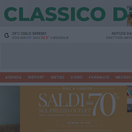
PI
29
°C
CIELO SERENO
NOTIZIE D
32.5°
OGGI MIN
25°
MAX
A
BISCEGLIE
DIRETTORE
ANTO
AGENDA
IREPORT
METEO
VIDEO
FARMACIE
NECROL