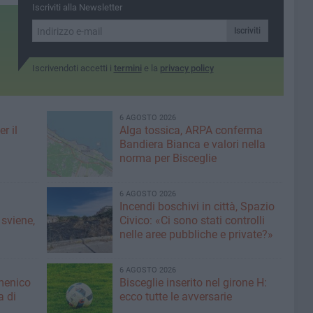
secondo Blekbord e
poi proseguire con
Iscriviti alla Newsletter
menzione d'onore per
Criminaliza e La Revue
Sottobosco
Iscriviti
Iscrivendoti accetti i
termini
e la
privacy policy
6 AGOSTO 2026
r il
Alga tossica, ARPA conferma
Bandiera Bianca e valori nella
norma per Bisceglie
6 AGOSTO 2026
Incendi boschivi in città, Spazio
 sviene,
Civico: «Ci sono stati controlli
nelle aree pubbliche e private?»
6 AGOSTO 2026
menico
Bisceglie inserito nel girone H:
a di
ecco tutte le avversarie