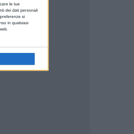
icare le tue
ti dei dati personali
 preferenze si
nso in qualsiasi
 web.