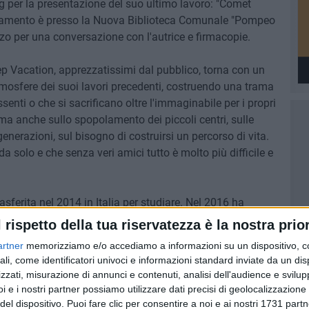
ng per la presentazione del suo ultimo lavoro: "Comet
ntamento è presso la Nuova Biblioteca Comunale "Pompeo
rzo per una conversazione con l'autrice e firmacopie.
ep Vacation, apprezzatissimi dal pubblico, torna con un
tmosfere dei suoi lavori precedenti, costruendo una trama
ssenti o che si sacrificano oltre l'immaginabile per i propri
i ma anche sullo spopolamento dei piccoli centri, sulle
enerazioni, sul bisogno di costruirsi un percorso di vita.
 solo e che senza veri amici tutto è molto più difficile e
asferita nel 2014 in Italia per studiare. Nel 2016 ha
 quattro mani con lo sceneggiatore Isaak Friedl, con cui
l rispetto della tua riservatezza è la nostra prior
eguito, ha pubblicato "Aiuto! – Fratelli", "Welcome to the
artner
memorizziamo e/o accediamo a informazioni su un dispositivo, c
a di mezzanotte" e un grande numero di libri illustrati. Nel
ali, come identificatori univoci e informazioni standard inviate da un di
"EasyBreezy". Nel 2021 il fumetto "One day without name
zzati, misurazione di annunci e contenuti, analisi dell'audience e svilupp
cato in Cina. Nel 2022 ha pubblicato per BAO publishing
i e i nostri partner possiamo utilizzare dati precisi di geolocalizzazione 
 Cosmo". Nel 2023 ha pubblicato per Saldapress "Un
del dispositivo. Puoi fare clic per consentire a noi e ai nostri 1731 partn