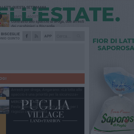
Ù LETTI QUESTA SETTIMANA
SABATO 1 AGOSTO
Contrasto allo spaccio di droga, due arresti
dei carabinieri a Bisceglie
A
BISCEGLIE
MARTEDÌ 4 AGOSTO
APP
Emergenza caldo, il Comune di Bisceglie
NIO QUINTO
attiva i "rifugi climatici"
MERCOLEDÌ 5 AGOSTO
Dramma alla spiaggia Bi-Marmi: un
anziano ha un malore e perde la vita
MARTEDÌ 4 AGOSTO
Due auto incendiate nella notte in via Dieta
delle Puglie
OGI
SABATO 1 AGOSTO
Arresti per droga, Angarano: «La lotta allo
spaccio è una priorità per la sicurezza»
MERCOLEDÌ 5 AGOSTO
Festa patronale, luna park gratuito per i
ragazzi con disabilità