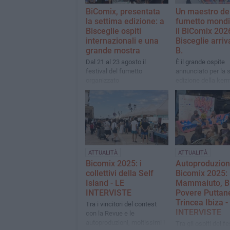
BiComix, presentata
Un maestro de
la settima edizione: a
fumetto mondi
Bisceglie ospiti
il BiComix 202
internazionali e una
Bisceglie arriv
grande mostra
B.
Dal 21 al 23 agosto il
È il grande ospite
festival del fumetto
annunciato per la 
organizzato
edizione della ke
dall'associazione Urca
ATTUALITÀ
ATTUALITÀ
Bicomix 2025: i
Autoproduzion
collettivi della Self
Bicomix 2025:
Island - LE
Mammaiuto, 
INTERVISTE
Povere Puttan
Trincea Ibiza -
Tra i vincitori del contest
INTERVISTE
con la Revue e le
autoproduzioni, moltissimi i
Tra gli ospiti del fe