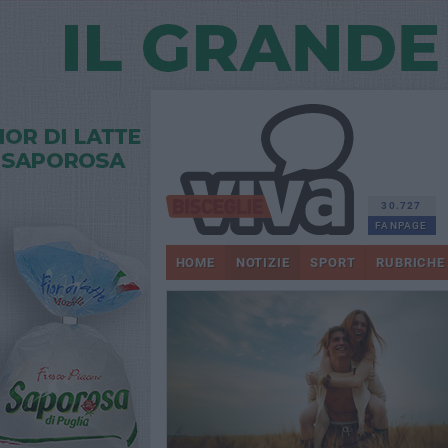
30.727
FANPAGE
HOME
NOTIZIE
SPORT
RUBRICHE