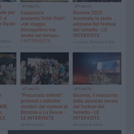
l
ATTUALITÀ
ATTUALITÀ
ale per
Caparezza
Bicomix 2025:
6: a
presenta"Orbit Orbit":
terminata la sesta
a David
«Un viaggio
edizione del festival
introspettivo ma
del fumetto - LE
anche nel tempo» -
INTERVISTE
L'INTERVISTA
settima
La Came, Simoni e Pablo
rmesse
Cammello alcuni tra gli
Il cantante-fumettista ha
ospiti della terza serata
condiviso il palco con Laura
La Came e Sergio Gerasi
ATTUALITÀ
ATTUALITÀ
i
"Precariato Infinito":
Bicomix, il resoconto
premiati i collettivi
della seconda serata
BMR,
vincitori del contest di
del festival del
e,
Bicomix e La Revue -
fumetto - LE
 LE
LE INTERVISTE
INTERVISTE
Al primo posto
Ad aprire le danze
Profondissima Press, al
l'associazione EGO ets per
stival