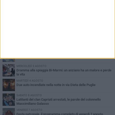
PIÙ LETTI QUESTA SETTIMANA
GIOVEDÌ 6 AGOSTO
Ragazzi biscegliesi diventano virali dopo un'esibizione
improvvisata in aeroporto a Roma-Fiumicino
MARTEDÌ 4 AGOSTO
Emergenza caldo, il Comune di Bisceglie attiva i "rifugi climatici"
MERCOLEDÌ 5 AGOSTO
Dramma alla spiaggia Bi-Marmi: un anziano ha un malore e perde
la vita
MARTEDÌ 4 AGOSTO
Due auto incendiate nella notte in via Dieta delle Puglie
SABATO 8 AGOSTO
Latitanti del clan Capriati arrestati, le parole del colonnello
Massimiliano Galasso
VENERDÌ 7 AGOSTO
Festa patronale, il programma completo di venerdì 7 agosto