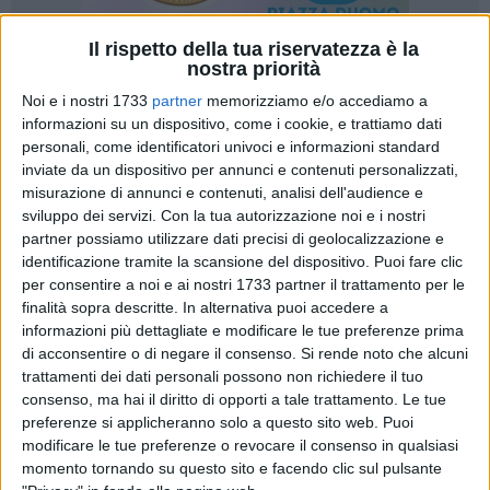
Il rispetto della tua riservatezza è la
nostra priorità
9
Noi e i nostri 1733
partner
memorizziamo e/o accediamo a
informazioni su un dispositivo, come i cookie, e trattiamo dati
personali, come identificatori univoci e informazioni standard
inviate da un dispositivo per annunci e contenuti personalizzati,
È stata una presenza importante quella del
Gruppo Universo
misurazione di annunci e contenuti, analisi dell'audience e
Salute - Opera Don Uva
al
Congresso Interregionale della
sviluppo dei servizi.
Con la tua autorizzazione noi e i nostri
SIMG
svoltosi a Bisceglie il 4 e 5 ottobre. L'iniziativa,
partner possiamo utilizzare dati precisi di geolocalizzazione e
organizzata dalle delegazioni di
Basilicata e Puglia della
identificazione tramite la scansione del dispositivo. Puoi fare clic
Società Italiana dei Medici di Medicina Generale e delle
per consentire a noi e ai nostri 1733 partner il trattamento per le
Cure Primarie
, tramite molteplici confronti scientifici ha
finalità sopra descritte. In alternativa puoi accedere a
informazioni più dettagliate e modificare le tue preferenze prima
affrontato come tema centrale l'invecchiamento e le
di acconsentire o di negare il consenso.
Si rende noto che alcuni
patologie collegate.
trattamenti dei dati personali possono non richiedere il tuo
consenso, ma hai il diritto di opporti a tale trattamento. Le tue
«Per l'aumento della vita media, al pari delle malattie
preferenze si applicheranno solo a questo sito web. Puoi
cardiovascolari, degenerative e tumorali, anche l'incidenza
modificare le tue preferenze o revocare il consenso in qualsiasi
delle malattie neurodegenerative è aumentata, soprattutto le
momento tornando su questo sito e facendo clic sul pulsante