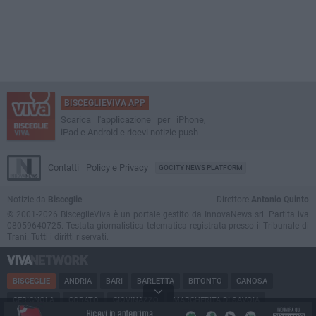
BISCEGLIEVIVA APP
Scarica l'applicazione per iPhone,
iPad e Android e ricevi notizie push
Contatti
Policy e Privacy
GOCITY NEWS PLATFORM
Notizie da
Bisceglie
Direttore
Antonio Quinto
© 2001-2026 BisceglieViva è un portale gestito da InnovaNews srl. Partita iva
08059640725. Testata giornalistica telematica registrata presso il Tribunale di
Trani. Tutti i diritti riservati.
BISCEGLIE
ANDRIA
BARI
BARLETTA
BITONTO
CANOSA
CERIGNOLA
CORATO
GIOVINAZZO
MARGHERITA DI SAVOIA