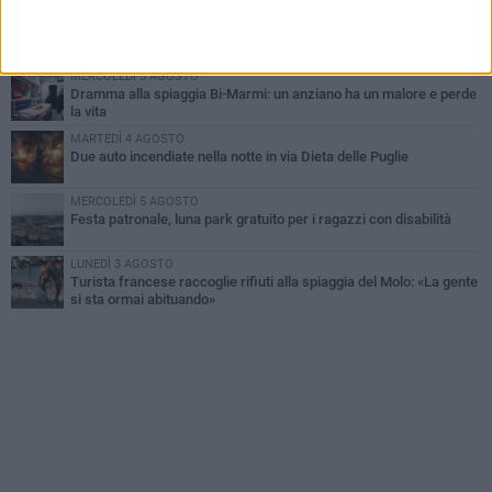
MARTEDÌ 4 AGOSTO
Emergenza caldo, il Comune di Bisceglie attiva i "rifugi climatici"
MERCOLEDÌ 5 AGOSTO
Dramma alla spiaggia Bi-Marmi: un anziano ha un malore e perde
la vita
MARTEDÌ 4 AGOSTO
Due auto incendiate nella notte in via Dieta delle Puglie
MERCOLEDÌ 5 AGOSTO
Festa patronale, luna park gratuito per i ragazzi con disabilità
LUNEDÌ 3 AGOSTO
Turista francese raccoglie rifiuti alla spiaggia del Molo: «La gente
si sta ormai abituando»