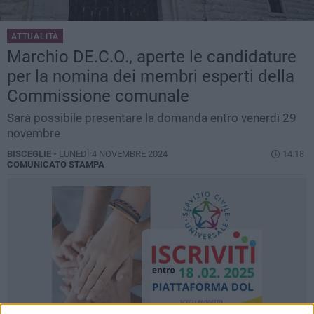
ATTUALITÀ
Marchio DE.C.O., aperte le candidature
per la nomina dei membri esperti della
Commissione comunale
Sarà possibile presentare la domanda entro venerdì 29
novembre
BISCEGLIE -
LUNEDÌ 4 NOVEMBRE 2024
14.18
COMUNICATO STAMPA