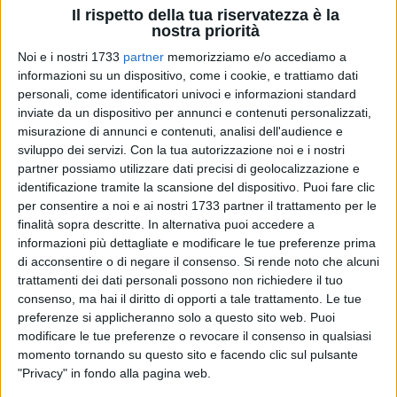
Il rispetto della tua riservatezza è la
nostra priorità
Noi e i nostri 1733
partner
memorizziamo e/o accediamo a
informazioni su un dispositivo, come i cookie, e trattiamo dati
personali, come identificatori univoci e informazioni standard
3
inviate da un dispositivo per annunci e contenuti personalizzati,
misurazione di annunci e contenuti, analisi dell'audience e
sviluppo dei servizi.
Con la tua autorizzazione noi e i nostri
Entra nel vivo l'avvio operativo del
Marchio DE.C.O
partner possiamo utilizzare dati precisi di geolocalizzazione e
identificazione tramite la scansione del dispositivo. Puoi fare clic
(Denominazione di Origine Comunale), iniziativa del Comune
per consentire a noi e ai nostri 1733 partner il trattamento per le
di Bisceglie mirata a
valorizzare e tutelare le eccellenze
finalità sopra descritte. In alternativa puoi accedere a
agroalimentari locali
. È stato infatti pubblicato l'Avviso
informazioni più dettagliate e modificare le tue preferenze prima
pubblico per la nomina di tre componenti della Commissione
di acconsentire o di negare il consenso.
Si rende noto che alcuni
Comunale incaricata di gestire l'assegnazione del marchio.
trattamenti dei dati personali possono non richiedere il tuo
consenso, ma hai il diritto di opporti a tale trattamento. Le tue
La Commissione sarà composta dall'Assessore alle Attività
preferenze si applicheranno solo a questo sito web. Puoi
modificare le tue preferenze o revocare il consenso in qualsiasi
Produttive, che la presiede, dal Dirigente della Ripartizione
momento tornando su questo sito e facendo clic sul pulsante
SUAP comunale o suo delegato, e da tre esperti esterni
"Privacy" in fondo alla pagina web.
selezionati nei settori agroalimentare, gastronomico locale e