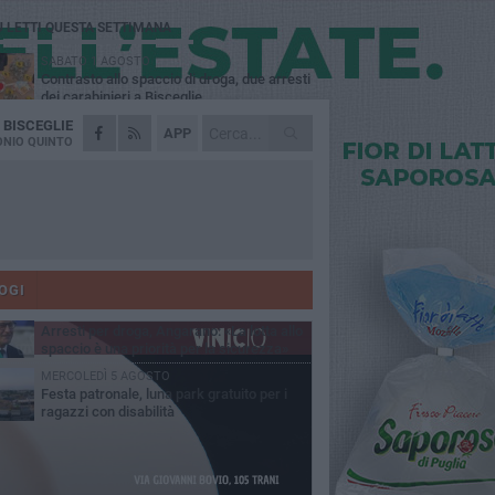
Ù LETTI QUESTA SETTIMANA
SABATO 1 AGOSTO
Contrasto allo spaccio di droga, due arresti
dei carabinieri a Bisceglie
A
BISCEGLIE
MARTEDÌ 4 AGOSTO
APP
Emergenza caldo, il Comune di Bisceglie
NIO QUINTO
attiva i "rifugi climatici"
MERCOLEDÌ 5 AGOSTO
Dramma alla spiaggia Bi-Marmi: un
anziano ha un malore e perde la vita
MARTEDÌ 4 AGOSTO
Due auto incendiate nella notte in via Dieta
delle Puglie
OGI
SABATO 1 AGOSTO
Arresti per droga, Angarano: «La lotta allo
spaccio è una priorità per la sicurezza»
MERCOLEDÌ 5 AGOSTO
Festa patronale, luna park gratuito per i
ragazzi con disabilità