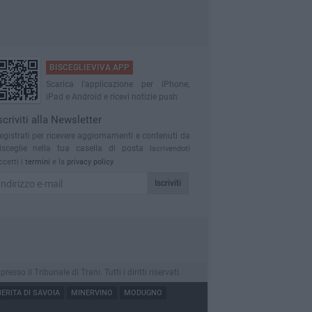
BISCEGLIEVIVA APP
Scarica l'applicazione per iPhone,
iPad e Android e ricevi notizie push
scriviti alla Newsletter
egistrati per ricevere aggiornamenti e contenuti da
isceglie nella tua casella di posta
Iscrivendoti
ccetti i
termini
e la
privacy policy
Iscriviti
o il Tribunale di Trani. Tutti i diritti riservati.
RITA DI SAVOIA
MINERVINO
MODUGNO