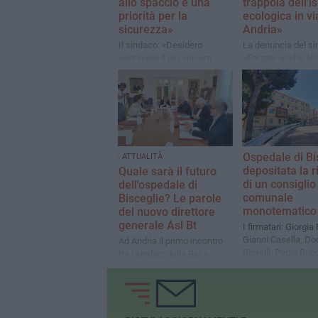
allo spaccio è una
trappola dell'i
priorità per la
ecologica in vi
sicurezza»
Andria»
Il sindaco: «Desidero
La denuncia del si
esprimere il più sincero
«Forzate anche alc
ringraziamento ai carabinieri
d'ingresso. Voi inci
del comando provinciale»
vincerete»
Ospedale di Bi
ATTUALITÀ
depositata la r
Quale sarà il futuro
di un consiglio
dell'ospedale di
comunale
Bisceglie? Le parole
monotematico
del nuovo direttore
generale Asl Bt
I firmatari: Giorgia
Gianni Casella, Do
Ad Andria il primo incontro
Storelli, Paolo Rugg
tra i sindaci della Bat e
Francesco Spina 
Alessandro Di Bello:
Spina
presente Angelantonio
Angarano, assenti la metà
dei primi cittadini invitati