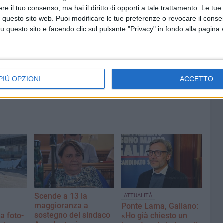
e il tuo consenso, ma hai il diritto di opporti a tale trattamento. Le tue
 questo sito web. Puoi modificare le tue preferenze o revocare il conse
6 AGOSTO 2026
questo sito e facendo clic sul pulsante "Privacy" in fondo alla pagina
ntano
Aspettando il Palio della Quercia:
il Fantapalio
o a
PIÙ OPZIONI
ACCETTO
Scende a 13 la
ATTUALITÀ
maggioranza a
Ponte Lama, Galiano:
sostegno del sindaco
a foto-
«Ho già chiesto un