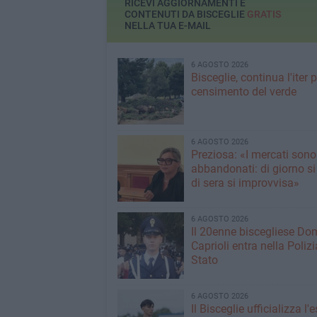
RICEVI AGGIORNAMENTI E
CONTENUTI DA BISCEGLIE
GRATIS
NELLA TUA E-MAIL
6 AGOSTO 2026
Bisceglie, continua l'iter pe
censimento del verde
6 AGOSTO 2026
Preziosa: «I mercati sono
abbandonati: di giorno si
di sera si improvvisa»
6 AGOSTO 2026
Il 20enne biscegliese Do
Caprioli entra nella Polizi
Stato
6 AGOSTO 2026
Il Bisceglie ufficializza l