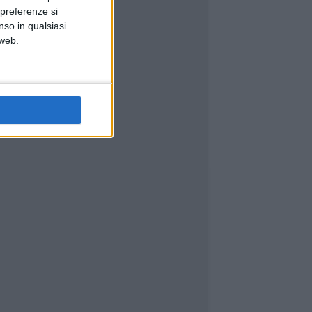
 preferenze si
nso in qualsiasi
 web.