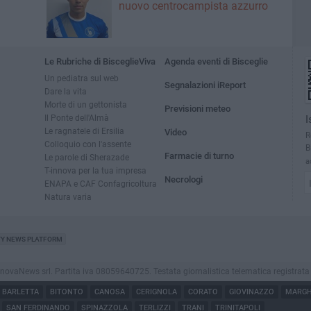
nuovo centrocampista azzurro
Le Rubriche di BisceglieViva
Agenda eventi di Bisceglie
Un pediatra sul web
Segnalazioni iReport
Dare la vita
Morte di un gettonista
Previsioni meteo
Il Ponte dell'Almà
I
Le ragnatele di Ersilia
Video
R
Colloquio con l'assente
B
Farmacie di turno
Le parole di Sherazade
a
T-innova per la tua impresa
Necrologi
ENAPA e CAF Confagricoltura
Natura varia
TY NEWS PLATFORM
vaNews srl. Partita iva 08059640725. Testata giornalistica telematica registrata press
BARLETTA
BITONTO
CANOSA
CERIGNOLA
CORATO
GIOVINAZZO
MARGHE
SAN FERDINANDO
SPINAZZOLA
TERLIZZI
TRANI
TRINITAPOLI