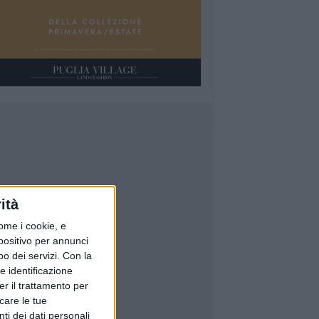
ità
ome i cookie, e
spositivo per annunci
o dei servizi.
Con la
e identificazione
er il trattamento per
icare le tue
ti dei dati personali