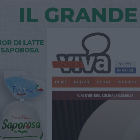
30.727
FANPAGE
HOME
NOTIZIE
SPORT
RUBRICHE