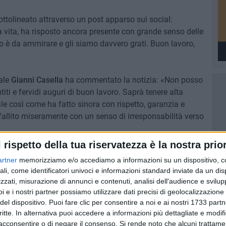
ttolineato attraverso un post apparso sui social:
a vita, ha risposto ancora presente con grande senso delle
to è da ammirare e gli siamo davvero grati. Buon lavoro,
ale
Gianni Casella
ha commentato la notizia: «Non posso
iti e fervidi auguri di buon lavoro. Saprà tenere alta
nale così come ha fatto sinora con rispetto, garanzia e
 fallito miseramente con un senso di irresponsabilità verso
l rispetto della tua riservatezza è la nostra prior
artner
memorizziamo e/o accediamo a informazioni su un dispositivo, c
ali, come identificatori univoci e informazioni standard inviate da un di
garano
zzati, misurazione di annunci e contenuti, analisi dell'audience e svilupp
i e i nostri partner possiamo utilizzare dati precisi di geolocalizzazione 
del dispositivo. Puoi fare clic per consentire a noi e ai nostri 1733 partn
critte. In alternativa puoi accedere a informazioni più dettagliate e modif
acconsentire o di negare il consenso.
Si rende noto che alcuni trattamen