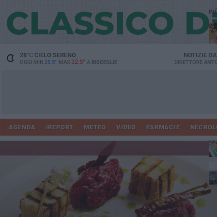
PI
28
°C
CIELO SERENO
NOTIZIE D
32.5°
OGGI MIN
25.5°
MAX
A
BISCEGLIE
DIRETTORE
ANTO
AGENDA
IREPORT
METEO
VIDEO
FARMACIE
NECROL