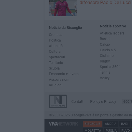
difensore Paolo De Lucci
Notizie sportive
Notizie da Bisceglie
Atletica leggera
Cronaca
Basket
Politica
Calcio
Attualità
Calcio a 5
Cultura
Ciclismo
Spettacoli
Rugby
Territorio
Sport a 360°
Scuola
Tennis
Economia e lavoro
Volley
Associazioni
Religioni
Contatti
Policy e Privacy
GOCI
© 2001-2026 BisceglieViva è un portale gestito da Inno
BISCEGLIE
ANDRIA
BARI
MOLFETTA
PUGLIA
RUVO