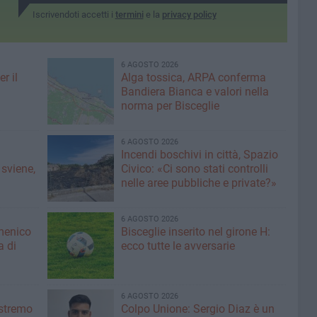
Iscrivendoti accetti i
termini
e la
privacy policy
6 AGOSTO 2026
r il
Alga tossica, ARPA conferma
Bandiera Bianca e valori nella
norma per Bisceglie
6 AGOSTO 2026
Incendi boschivi in città, Spazio
 sviene,
Civico: «Ci sono stati controlli
nelle aree pubbliche e private?»
6 AGOSTO 2026
menico
Bisceglie inserito nel girone H:
a di
ecco tutte le avversarie
6 AGOSTO 2026
'estremo
Colpo Unione: Sergio Diaz è un