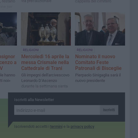
via precauzionale
, restano
cappella del cimitero
zone per
 in
RELIGIONI
RELIGIONI
nsignor
Mercoledì 16 aprile la
Nominato il nuovo
cenzo a
messa Crismale nella
Comitato Feste
IV
Cattedrale di Trani
Patronali di Bisceglie
ole hanno
Gli impegni dell'arcivescovo
Pierpaolo Sinigaglia sarà il
ti noi»
Leonardo D’Ascenzo
nuovo presidente
durante la settimana santa
Iscriviti alla Newsletter
Iscriviti
Iscrivendoti accetti i
termini
e la
privacy policy