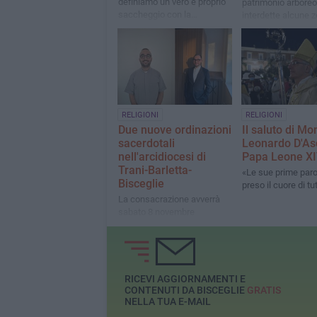
definiamo un vero e proprio
patrimonio arboreo
saccheggio con la
interdette alcune 
conseguente distruzione di
interventi di messa
pezzi della storia della città»
sicurezza
RELIGIONI
RELIGIONI
Due nuove ordinazioni
Il saluto di Mo
sacerdotali
Leonardo D'As
nell'arcidiocesi di
Papa Leone X
Trani-Barletta-
«Le sue prime par
Bisceglie
preso il cuore di tut
La consacrazione avverrà
sabato 8 novembre
RICEVI AGGIORNAMENTI E
CONTENUTI DA BISCEGLIE
GRATIS
NELLA TUA E-MAIL