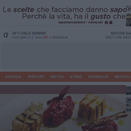
PI
Ro
26
°C
CIELO SERENO
NOTIZIE D
34°
OGGI MIN
25.5°
MAX
A
BISCEGLIE
DIRETTORE
ANTO
AGENDA
IREPORT
METEO
VIDEO
FARMACIE
NECROL
ab