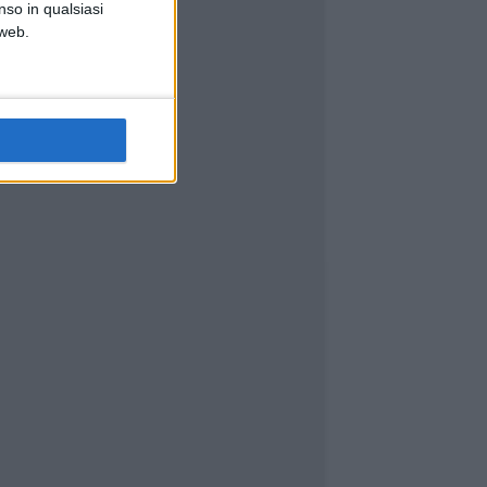
nso in qualsiasi
 web.