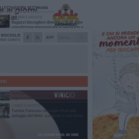
Ù LETTI QUESTA SETTIMANA
GIOVEDÌ 6 AGOSTO
Ragazzi biscegliesi diventano virali dopo
un'esibizione improvvisata in aeroporto a
ma-Fiumicino
A
BISCEGLIE
MARTEDÌ 4 AGOSTO
APP
Emergenza caldo, il Comune di Bisceglie
NIO QUINTO
attiva i "rifugi climatici"
MERCOLEDÌ 5 AGOSTO
Dramma alla spiaggia Bi-Marmi: un
anziano ha un malore e perde la vita
MARTEDÌ 4 AGOSTO
Due auto incendiate nella notte in via Dieta
delle Puglie
OGI
MERCOLEDÌ 5 AGOSTO
Festa patronale, luna park gratuito per i
ragazzi con disabilità
LUNEDÌ 3 AGOSTO
Turista francese raccoglie rifiuti alla
spiaggia del Molo: «La gente si sta ormai
ituando»