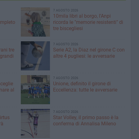
7 AGOSTO 2026
10mila libri al borgo, l'Anpi
ompleto
ricorda le "memorie resistenti" di
tre biscegliesi
7 AGOSTO 2026
ani tre
Serie A2, la Diaz nel girone C con
 grandi
altre 4 pugliesi: le avversarie
7 AGOSTO 2026
sceglie
Unione, definito il girone di
nare al
Eccellenza: tutte le avversarie
7 AGOSTO 2026
irtus
Star Volley, il primo passo è la
rà
conferma di Annalisa Mileno