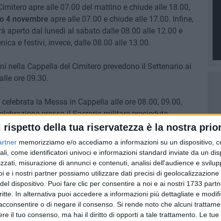
Cimitero apre alle 07.00 del mattino e chiude alle 18.00,
to 4 novembre
apre alle 07.00 e chiude alle 17.00. Infine,
rà aperto dal lunedì al sabato dalle 08.00 alle 12.00 e
nica e festivi, invece, dalle 08.00 alle 13.00.
ni nella Cappella del Cimitero prevedono il Settenario ai
alle ore 09.30.
à celebrata la Messa in Cappella alle ore 08.00, 09.00,
celebrazione presso il Sacrario militare presieduta
enzo
.
l rispetto della tua riservatezza è la nostra prior
artner
memorizziamo e/o accediamo a informazioni su un dispositivo, c
ne dei defunti, le Messe in Cappella alle 08.00, 09.00,
ali, come identificatori univoci e informazioni standard inviate da un di
bre
la Messa in Cappella sarà celebrata alle ore 09.30.
zzati, misurazione di annunci e contenuti, analisi dell'audience e svilupp
i e i nostri partner possiamo utilizzare dati precisi di geolocalizzazione 
del dispositivo. Puoi fare clic per consentire a noi e ai nostri 1733 partn
critte. In alternativa puoi accedere a informazioni più dettagliate e modif
SCEGLIE
acconsentire o di negare il consenso.
Si rende noto che alcuni trattamen
e il tuo consenso, ma hai il diritto di opporti a tale trattamento. Le tue
7 AGOSTO 2026