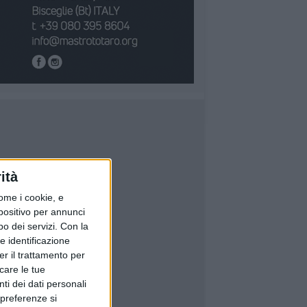
ità
ome i cookie, e
spositivo per annunci
o dei servizi.
Con la
e identificazione
er il trattamento per
icare le tue
ti dei dati personali
 preferenze si