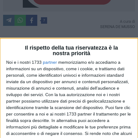
7
A cura di
SERENA DE MUSSO
Il rispetto della tua riservatezza è la
Domenica 20 marzo la Chiesa Cattolica festeggia la Pasqua,
nostra priorità
momento di gioia perché commemora la resurrezione di
Noi e i nostri 1733
partner
memorizziamo e/o accediamo a
Gesù. Nella notte tra sabato 19 e domenica 20 in tutte le
informazioni su un dispositivo, come i cookie, e trattiamo dati
parrocchie biscegliesi si celebreranno anche le veglie
personali, come identificatori univoci e informazioni standard
pasquali, con le quali si attende la resurrezione.
inviate da un dispositivo per annunci e contenuti personalizzati,
BisceglieViva si è occupata di raccogliere e riunire
tutti gli
misurazione di annunci e contenuti, analisi dell'audience e
orari
e le attività svolte nella città.
sviluppo dei servizi.
Con la tua autorizzazione noi e i nostri
partner possiamo utilizzare dati precisi di geolocalizzazione e
identificazione tramite la scansione del dispositivo. Puoi fare clic
LE CELEBRAZIONI NELLE PARROCCHIE DELLA
per consentire a noi e ai nostri 1733 partner il trattamento per le
CITTÀ
finalità sopra descritte. In alternativa puoi accedere a
informazioni più dettagliate e modificare le tue preferenze prima
Basilica Concattedrale
di acconsentire o di negare il consenso.
Si rende noto che alcuni