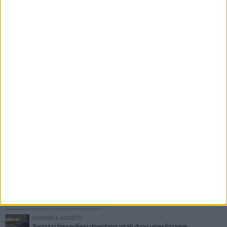
8 AGOSTO 2026
Festa Patronale, il programma completo di
sabato 8 agosto
PIÙ LETTI QUESTA SETTIMANA
GIOVEDÌ 6 AGOSTO
Ragazzi biscegliesi diventano virali dopo un'esibizione