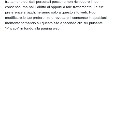
Veglia di Pasqua: 21:00
trattamenti dei dati personali possono non richiedere il tuo
Messe di Pasqua: 8:30 S.Messa presso la Rettoria del
consenso, ma hai il diritto di opporti a tale trattamento. Le tue
preferenze si applicheranno solo a questo sito web. Puoi
Santissimo; 9:00;11:00;19:00 Messe in Concattedrale
modificare le tue preferenze o revocare il consenso in qualsiasi
momento tornando su questo sito e facendo clic sul pulsante
San Lorenzo
"Privacy" in fondo alla pagina web.
Veglia di Pasqua: 22:00
​Messe di Pasqua: 10:00-11.30; 19:00 Celebrazione della
conclusione del Triduo Pasquale con i Secondi Vespri della
Risurrezione
Santa Maria di Misericordia
Veglia di Pasqua: 21:00
​Messe di Pasqua: 8:00; 11:00; 19:00
Santa Maria di Passavia
Veglia di Pasqua: 22.30
​Messe di Pasqua: 8.30; 10:30; 12:00; 19:00
San Silvestro