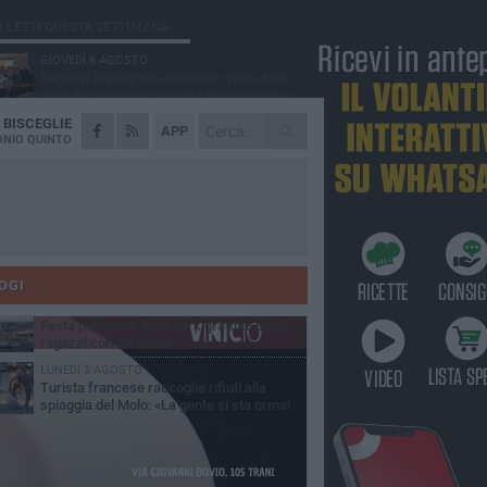
Ù LETTI QUESTA SETTIMANA
GIOVEDÌ 6 AGOSTO
Ragazzi biscegliesi diventano virali dopo
un'esibizione improvvisata in aeroporto a
ma-Fiumicino
A
BISCEGLIE
MARTEDÌ 4 AGOSTO
APP
Emergenza caldo, il Comune di Bisceglie
NIO QUINTO
attiva i "rifugi climatici"
MERCOLEDÌ 5 AGOSTO
Dramma alla spiaggia Bi-Marmi: un
anziano ha un malore e perde la vita
MARTEDÌ 4 AGOSTO
Due auto incendiate nella notte in via Dieta
delle Puglie
OGI
MERCOLEDÌ 5 AGOSTO
Festa patronale, luna park gratuito per i
ragazzi con disabilità
LUNEDÌ 3 AGOSTO
Turista francese raccoglie rifiuti alla
spiaggia del Molo: «La gente si sta ormai
ituando»