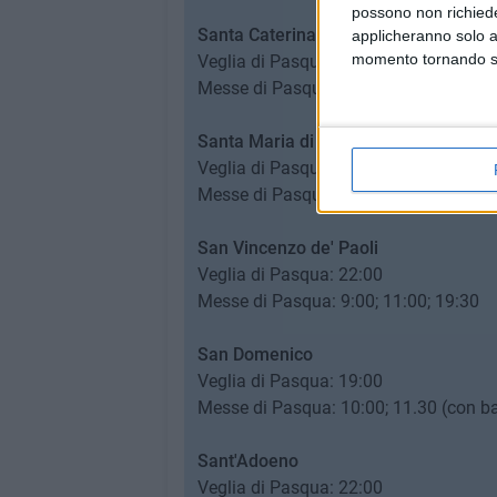
possono non richieder
Santa
Caterina
applicheranno solo a
momento tornando su 
Veglia di Pasqua: 23:00
​Messe di Pasqua: 8:30; 11:00; 19:00
Santa
Maria
di
Costantinopoli
Veglia di Pasqua: 21:30
​Messe di Pasqua: 10:30; 19:00
San Vincenzo de' Paoli
Veglia di Pasqua: 22:00
​Messe di Pasqua: 9:00; 11:00; 19:30
San Domenico
Veglia di Pasqua: 19:00
​Messe di Pasqua: 10:00; 11.30 (con ba
Sant'Adoeno
Veglia di Pasqua: 22:00