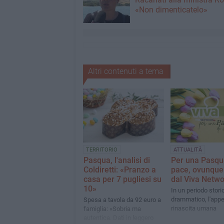
«Non dimenticatelo»
Altri contenuti a tema
TERRITORIO
ATTUALITÀ
Pasqua, l'analisi di
Per una Pasqu
Coldiretti: «Pranzo a
pace, ovunque:
casa per 7 pugliesi su
dal Viva Netwo
10»
In un periodo stori
drammatico, l'appel
Spesa a tavola da 92 euro a
rinascita umana
famiglia: «Sobria ma
autentica. Dati in leggero