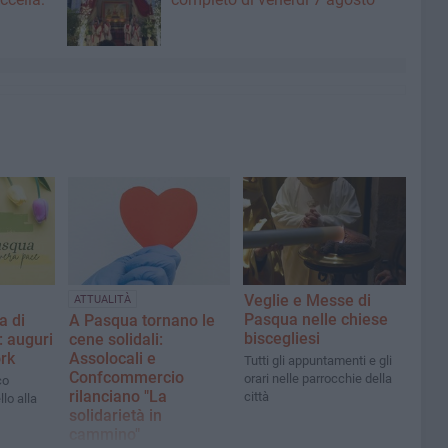
Veglie e Messe di
ATTUALITÀ
Pasqua nelle chiese
a di
A Pasqua tornano le
biscegliesi
 auguri
cene solidali:
rk
Assolocali e
Tutti gli appuntamenti e gli
Confcommercio
orari nelle parrocchie della
co
rilanciano "La
città
lo alla
solidarietà in
cammino"