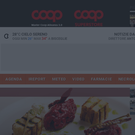
PI
Ro
28
°C
CIELO SERENO
NOTIZIE D
34°
OGGI MIN
26°
MAX
A
BISCEGLIE
DIRETTORE
ANTO
AGENDA
IREPORT
METEO
VIDEO
FARMACIE
NECROL
ab