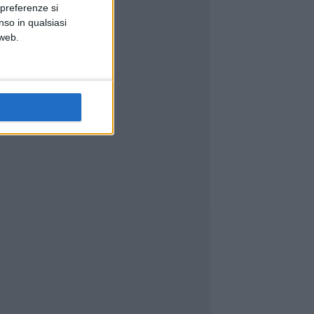
 preferenze si
nso in qualsiasi
 web.