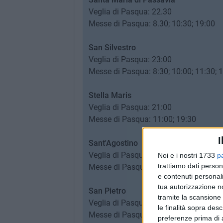
Veglia di Pasqua: 22.30
​Messe di Pasqua: 8.30; 10:30; 19:00
San Silvestro
Veglia di Pasqua: 23:00
​Messe di Pasqua: 8:30; 10:00; 11:30; 
Stella Maris
Veglia di Pasqua: 21:00
​Messe di Pasqua: 11:00; 19:30
I
Sant'Agostino
Veglia di Pasqua: 21:30
Noi e i nostri 1733
p
trattiamo dati person
​Messe di Pasqua: 9:30; 11:00; 19:00
e contenuti personali
tua autorizzazione no
San Pietro
tramite la scansione 
Veglia di Pasqua: 21:30
le finalità sopra des
​Messe di Pasqua: 10:00; 11:30; 19:00
preferenze prima di 