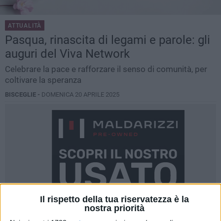
ATTUALITÀ
Pasqua, rinascita di legami e parole: gli
auguri del Viva Network
Celebrare la pace e rafforzare il senso di comunità, per
coltivare la speranza
BISCEGLIE -
DOMENICA 20 APRILE 2025
Il rispetto della tua riservatezza è la
nostra priorità