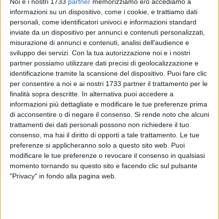
Noi e i nostri 1733
partner
memorizziamo e/o accediamo a
informazioni su un dispositivo, come i cookie, e trattiamo dati
personali, come identificatori univoci e informazioni standard
inviate da un dispositivo per annunci e contenuti personalizzati,
8
misurazione di annunci e contenuti, analisi dell'audience e
sviluppo dei servizi.
Con la tua autorizzazione noi e i nostri
partner possiamo utilizzare dati precisi di geolocalizzazione e
Rinascere, con la luce della speranza che riscalda il cuore.
identificazione tramite la scansione del dispositivo. Puoi fare clic
Viviamo quel tenero periodo dell'anno in cui la natura si
per consentire a noi e ai nostri 1733 partner il trattamento per le
risveglia, ma purtroppo il mondo rimane spesso indifferente
finalità sopra descritte. In alternativa puoi accedere a
informazioni più dettagliate e modificare le tue preferenze prima
a questo rinnovamento. La Pasqua ci offre un'occasione per
di acconsentire o di negare il consenso.
Si rende noto che alcuni
riflettere
sul modo in cui osserviamo il mondo e
come lo
trattamenti dei dati personali possono non richiedere il tuo
comunichiamo.
consenso, ma hai il diritto di opporti a tale trattamento. Le tue
preferenze si applicheranno solo a questo sito web. Puoi
Oggi più che mai, abbiamo bisogno di parole che uniscano,
modificare le tue preferenze o revocare il consenso in qualsiasi
che ricostruiscano legami, che raccontino la
bellezza dei
momento tornando su questo sito e facendo clic sul pulsante
territori
e delle persone che li abitano, che diano risalto alle
"Privacy" in fondo alla pagina web.
piccole cose
, troppo spesso celate sotto il freddo
dell'indifferenza. La
comunicazione
può essere come un
ponte: non solo tra individui, ma tra passato e futuro, tra