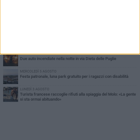
GIOVEDÌ 6 AGOSTO
Ragazzi biscegliesi diventano virali dopo un'esibizione
improvvisata in aeroporto a Roma-Fiumicino
MARTEDÌ 4 AGOSTO
Emergenza caldo, il Comune di Bisceglie attiva i "rifugi climatici"
MERCOLEDÌ 5 AGOSTO
Dramma alla spiaggia Bi-Marmi: un anziano ha un malore e perde
la vita
MARTEDÌ 4 AGOSTO
Due auto incendiate nella notte in via Dieta delle Puglie
MERCOLEDÌ 5 AGOSTO
Festa patronale, luna park gratuito per i ragazzi con disabilità
LUNEDÌ 3 AGOSTO
Turista francese raccoglie rifiuti alla spiaggia del Molo: «La gente
si sta ormai abituando»