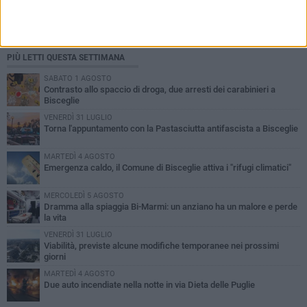
PIÙ LETTI QUESTA SETTIMANA
SABATO 1 AGOSTO
Contrasto allo spaccio di droga, due arresti dei carabinieri a
Bisceglie
VENERDÌ 31 LUGLIO
Torna l'appuntamento con la Pastasciutta antifascista a Bisceglie
MARTEDÌ 4 AGOSTO
Emergenza caldo, il Comune di Bisceglie attiva i "rifugi climatici"
MERCOLEDÌ 5 AGOSTO
Dramma alla spiaggia Bi-Marmi: un anziano ha un malore e perde
la vita
VENERDÌ 31 LUGLIO
Viabilità, previste alcune modifiche temporanee nei prossimi
giorni
MARTEDÌ 4 AGOSTO
Due auto incendiate nella notte in via Dieta delle Puglie