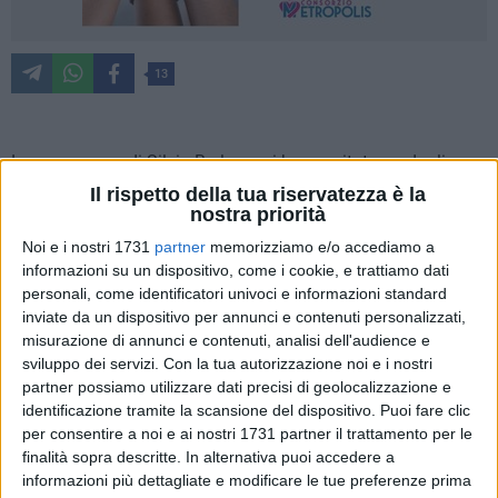
13
La scomparsa di Silvio Berlusconi ha suscitato cordoglio
unanime fra gli esponenti politici del territorio.
Il rispetto della tua riservatezza è la
nostra priorità
«Silvio Berlusconi è stato per me un avversario politico
Noi e i nostri 1731
partner
memorizziamo e/o accediamo a
formidabile ma anche una persona affettuosa e gentile in
informazioni su un dispositivo, come i cookie, e trattiamo dati
ogni occasione in cui l'ho incontrato e gli ho parlato» ha
personali, come identificatori univoci e informazioni standard
inviate da un dispositivo per annunci e contenuti personalizzati,
sottolineato il presidente della Regione Puglia
Michele
misurazione di annunci e contenuti, analisi dell'audience e
Emiliano
. «Aveva una concezione della vita piena e senza
sviluppo dei servizi.
Con la tua autorizzazione noi e i nostri
paura, persino delle profonde contraddizioni che ha scelto o
partner possiamo utilizzare dati precisi di geolocalizzazione e
che non ha potuto evitare. Le ha vissute con spirito ironico e
identificazione tramite la scansione del dispositivo. Puoi fare clic
con grande capacità politica, imprenditoriale e umana. Ha
per consentire a noi e ai nostri 1731 partner il trattamento per le
subito furibondi attacchi reagendo con forza sovrumana e
finalità sopra descritte. In alternativa puoi accedere a
con la tristezza di chi non ha avuto tutto l'amore che avrebbe
informazioni più dettagliate e modificare le tue preferenze prima