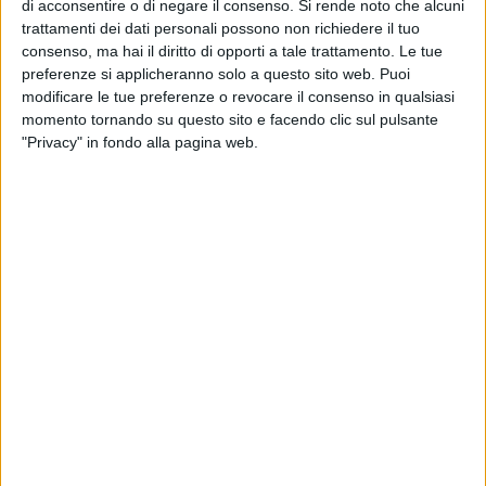
di acconsentire o di negare il consenso.
Si rende noto che alcuni
desiderato. Sono addolorato come credo moltissimi italiani e
trattamenti dei dati personali possono non richiedere il tuo
avrei voluto salutarlo prima che se ne andasse, ma il pudore
consenso, ma hai il diritto di opporti a tale trattamento. Le tue
di disturbarlo e la speranza che stesse meglio mi hanno
preferenze si applicheranno solo a questo sito web. Puoi
frenato. Nei libri di storia avrà molte pagine di grande
modificare le tue preferenze o revocare il consenso in qualsiasi
importanza. Esprimo alla sua famiglia, alla comunità di
momento tornando su questo sito e facendo clic sul pulsante
Forza Italia e a tutti i suoi cari, le condoglianze mie personali
"Privacy" in fondo alla pagina web.
e della Regione Puglia».
«La comunità del Pd di Bisceglie saluta un grande
protagonista della storia recente del nostro Paese che, con le
sue immense capacità imprenditoriali, ha contribuito alla
trasformazione della società italiana». È quanto sostenuto
dal segretario cittadino dem
Bartolo Sasso
.
«Il cordoglio del Pd di Bisceglie va alla famiglia di Silvio
Berlusconi, a tutti i suoi simpatizzanti e al partito di Forza
Italia nelle figure dei suoi rappresentanti nazionali e locali».