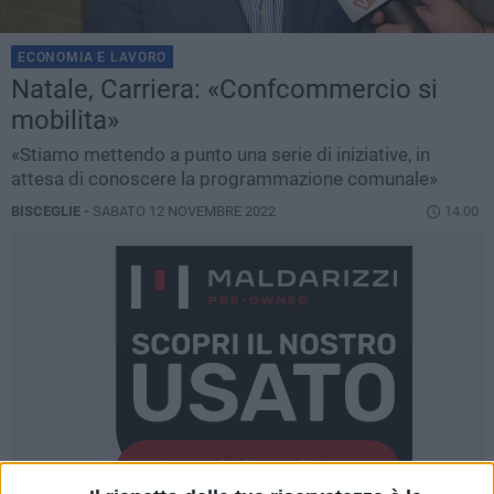
ECONOMIA E LAVORO
Natale, Carriera: «Confcommercio si
mobilita»
«Stiamo mettendo a punto una serie di iniziative, in
attesa di conoscere la programmazione comunale»
BISCEGLIE -
SABATO 12 NOVEMBRE 2022
14.00