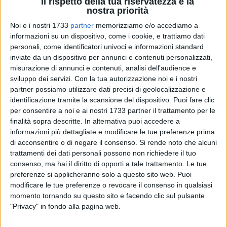
Il rispetto della tua riservatezza è la
nostra priorità
Noi e i nostri 1733
partner
memorizziamo e/o accediamo a
9
informazioni su un dispositivo, come i cookie, e trattiamo dati
personali, come identificatori univoci e informazioni standard
inviate da un dispositivo per annunci e contenuti personalizzati,
misurazione di annunci e contenuti, analisi dell'audience e
«In vista delle festività natalizie Confcommercio si mobilita e
sviluppo dei servizi.
Con la tua autorizzazione noi e i nostri
scende in campo, come di consueto, al fianco delle attività
partner possiamo utilizzare dati precisi di geolocalizzazione e
commerciali per l'organizzazione delle iniziative collegate al
identificazione tramite la scansione del dispositivo. Puoi fare clic
periodo della Natività». Ad annunciarlo e confermarlo in una
per consentire a noi e ai nostri 1733 partner il trattamento per le
finalità sopra descritte. In alternativa puoi accedere a
nota è stato il presidente della sezione biscegliese
Leo
informazioni più dettagliate e modificare le tue preferenze prima
Carriera
.
di acconsentire o di negare il consenso.
Si rende noto che alcuni
trattamenti dei dati personali possono non richiedere il tuo
«Come abbiamo fatto ogni anno puntualmente, siamo pronti
consenso, ma hai il diritto di opporti a tale trattamento. Le tue
a dare il proprio contributo di idee per "animare" il Natale
preferenze si applicheranno solo a questo sito web. Puoi
biscegliese. Stiamo mettendo a punto e ideando una serie di
modificare le tue preferenze o revocare il consenso in qualsiasi
iniziative, dai mercatini di Natale alla promozione delle
momento tornando su questo sito e facendo clic sul pulsante
"Privacy" in fondo alla pagina web.
attività e dei pubblici esercizi della città, per attrarre in città
flussi di visitatori provenienti anche dalle città limitrofe.