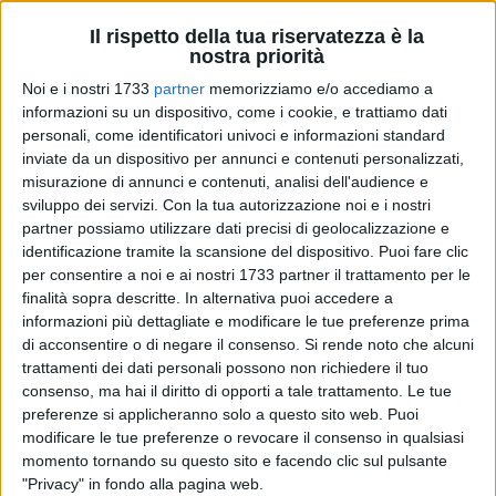
Il rispetto della tua riservatezza è la
nostra priorità
Noi e i nostri 1733
partner
memorizziamo e/o accediamo a
informazioni su un dispositivo, come i cookie, e trattiamo dati
personali, come identificatori univoci e informazioni standard
inviate da un dispositivo per annunci e contenuti personalizzati,
La rassegna "Stregherie" accoglierà, per la terza serata, una
misurazione di annunci e contenuti, analisi dell'audience e
delle penne più irriverenti della narrativa italiana. Mercoledì
sviluppo dei servizi.
Con la tua autorizzazione noi e i nostri
partner possiamo utilizzare dati precisi di geolocalizzazione e
17 giugno, sulla scalinata dei lettori, le Vecchie Segherie
identificazione tramite la scansione del dispositivo. Puoi fare clic
Mastrototaro ospiteranno
Niccolò Ammaniti
. Come per le
per consentire a noi e ai nostri 1733 partner il trattamento per le
altre serate, apertura porte prevista alle 20:30 e inizio alle ore
finalità sopra descritte. In alternativa puoi accedere a
21. In dialogo con Antonella Lattanzi, l'autore presenterà "Il
informazioni più dettagliate e modificare le tue preferenze prima
custode" (Einaudi), un romanzo che mescola tensione
di acconsentire o di negare il consenso.
Si rende noto che alcuni
narrativa, mistero e crescita personale.
trattamenti dei dati personali possono non richiedere il tuo
consenso, ma hai il diritto di opporti a tale trattamento. Le tue
preferenze si applicheranno solo a questo sito web. Puoi
Un segreto familiare
modificare le tue preferenze o revocare il consenso in qualsiasi
L'intera vicenda ruota attorno a un borgo siciliano isolato dal
momento tornando su questo sito e facendo clic sul pulsante
mondo, Triscina, dove le case sembrano gettate a caso a
"Privacy" in fondo alla pagina web.