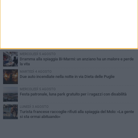
PIÙ LETTI QUESTA SETTIMANA
GIOVEDÌ 6 AGOSTO
Ragazzi biscegliesi diventano virali dopo un'esibizione
improvvisata in aeroporto a Roma-Fiumicino
MARTEDÌ 4 AGOSTO
Emergenza caldo, il Comune di Bisceglie attiva i "rifugi climatici"
MERCOLEDÌ 5 AGOSTO
Dramma alla spiaggia Bi-Marmi: un anziano ha un malore e perde
la vita
MARTEDÌ 4 AGOSTO
Due auto incendiate nella notte in via Dieta delle Puglie
MERCOLEDÌ 5 AGOSTO
Festa patronale, luna park gratuito per i ragazzi con disabilità
LUNEDÌ 3 AGOSTO
Turista francese raccoglie rifiuti alla spiaggia del Molo: «La gente
si sta ormai abituando»