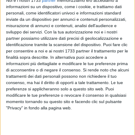
Noi e i nostri 1733
partner
memorizziamo e/o accediamo a
informazioni su un dispositivo, come i cookie, e trattiamo dati
personali, come identificatori univoci e informazioni standard
inviate da un dispositivo per annunci e contenuti personalizzati,
2
A cura di
misurazione di annunci e contenuti, analisi dell'audience e
ANTONIO LOPOPOLO
sviluppo dei servizi.
Con la tua autorizzazione noi e i nostri
partner possiamo utilizzare dati precisi di geolocalizzazione e
identificazione tramite la scansione del dispositivo. Puoi fare clic
per consentire a noi e ai nostri 1733 partner il trattamento per le
Sarà inaugurato giovedì 1° gennaio 2026, al termine della
finalità sopra descritte. In alternativa puoi accedere a
Concelebrazione delle ore 19 presieduta da monsignor
informazioni più dettagliate e modificare le tue preferenze prima
Leonardo D'Ascenzo presso la Concattedrale, il nuovo
di acconsentire o di negare il consenso.
Si rende noto che alcuni
percorso espositivo dedicato all'Evangelistario miniato "di
trattamenti dei dati personali possono non richiedere il tuo
Amando" del XII secolo, una delle opere più preziose del
consenso, ma hai il diritto di opporti a tale trattamento. Le tue
patrimonio artistico e religioso locale.
preferenze si applicheranno solo a questo sito web. Puoi
modificare le tue preferenze o revocare il consenso in qualsiasi
momento tornando su questo sito e facendo clic sul pulsante
La nuova installazione sarà ospitata nella sezione di
"Privacy" in fondo alla pagina web.
Bisceglie del Museo Diocesano e sarà aperta al pubblico
subito dopo la cerimonia inaugurale. Si tratta di un percorso
innovativo che accompagna i visitatori attraverso proiezioni
di immagini ad alta definizione, contenuti multimediali