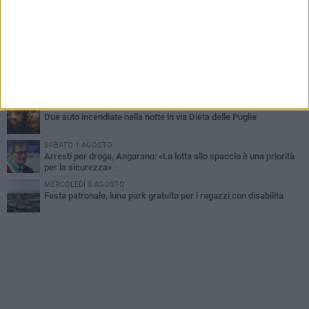
Bisceglie
MARTEDÌ 4 AGOSTO
Emergenza caldo, il Comune di Bisceglie attiva i "rifugi climatici"
MERCOLEDÌ 5 AGOSTO
Dramma alla spiaggia Bi-Marmi: un anziano ha un malore e perde
la vita
MARTEDÌ 4 AGOSTO
Due auto incendiate nella notte in via Dieta delle Puglie
SABATO 1 AGOSTO
Arresti per droga, Angarano: «La lotta allo spaccio è una priorità
per la sicurezza»
MERCOLEDÌ 5 AGOSTO
Festa patronale, luna park gratuito per i ragazzi con disabilità