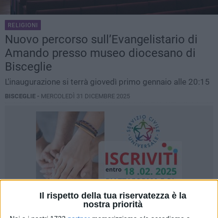
RELIGIONI
Nuovo percorso sull’Evangelistario di
Amando presso museo diocesano di
Bisceglie
L'inaugurazione si terrà giovedì primo gennaio alle 20:15
BISCEGLIE -
MERCOLEDÌ 31 DICEMBRE 2025
Il rispetto della tua riservatezza è la
nostra priorità