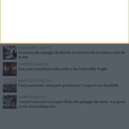
PIÙ LETTI QUESTA SETTIMANA
GIOVEDÌ 6 AGOSTO
Ragazzi biscegliesi diventano virali dopo un'esibizione
improvvisata in aeroporto a Roma-Fiumicino
MARTEDÌ 4 AGOSTO
Emergenza caldo, il Comune di Bisceglie attiva i "rifugi climatici"
MERCOLEDÌ 5 AGOSTO
Dramma alla spiaggia Bi-Marmi: un anziano ha un malore e perde
la vita
MARTEDÌ 4 AGOSTO
Due auto incendiate nella notte in via Dieta delle Puglie
MERCOLEDÌ 5 AGOSTO
Festa patronale, luna park gratuito per i ragazzi con disabilità
LUNEDÌ 3 AGOSTO
Turista francese raccoglie rifiuti alla spiaggia del Molo: «La gente
si sta ormai abituando»