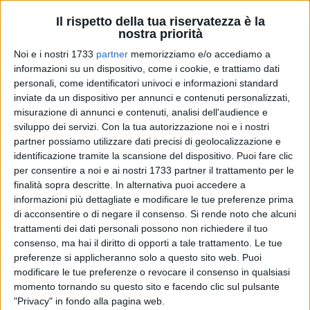
Il rispetto della tua riservatezza è la
nostra priorità
Noi e i nostri 1733
partner
memorizziamo e/o accediamo a
A cura di
informazioni su un dispositivo, come i cookie, e trattiamo dati
SERENA DE MUSSO
personali, come identificatori univoci e informazioni standard
inviate da un dispositivo per annunci e contenuti personalizzati,
misurazione di annunci e contenuti, analisi dell'audience e
sviluppo dei servizi.
Con la tua autorizzazione noi e i nostri
Un nuovo traguardo per il Museo Diocesano, che si
partner possiamo utilizzare dati precisi di geolocalizzazione e
riconferma un importantissimo polo culturale sul territorio.
identificazione tramite la scansione del dispositivo. Puoi fare clic
Dopo l'inserimento nella rete dei poli bibliomuseali dell'Alta
per consentire a noi e ai nostri 1733 partner il trattamento per le
Puglia e nei circuiti regionali, il Museo è ufficialmente entrato
finalità sopra descritte. In alternativa puoi accedere a
a far parte dell'Associazione dei Musei Ecclesiastici Italiani.
informazioni più dettagliate e modificare le tue preferenze prima
di acconsentire o di negare il consenso.
Si rende noto che alcuni
trattamenti dei dati personali possono non richiedere il tuo
Un riconoscimento che attesta non solo l'importanza di
consenso, ma hai il diritto di opporti a tale trattamento. Le tue
questo presidio, ma che soprattutto giunge a coronamento
preferenze si applicheranno solo a questo sito web. Puoi
di un grande impegno tra tempo ed energie delle persone che
modificare le tue preferenze o revocare il consenso in qualsiasi
hanno contribuito a raggiungere questo obiettivo.
momento tornando su questo sito e facendo clic sul pulsante
"Privacy" in fondo alla pagina web.