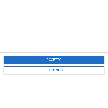
ACCETTO
PIÙ OPZIONI
Altri contenuti a tema