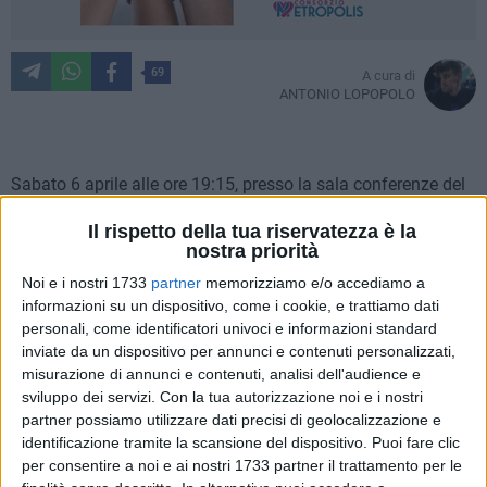
69
A cura di
ANTONIO LOPOPOLO
Sabato 6 aprile alle ore 19:15, presso la sala conferenze del
Museo Diocesano di Bisceglie, si terrà la presentazione del
Il rispetto della tua riservatezza è la
libro "Viaggio alla scoperta del culto della Madonna del
nostra priorità
Pozzo", edito dalla Fondazione Pasquale Battista. Durante la
Noi e i nostri 1733
partner
memorizziamo e/o accediamo a
serata, moderata dal presidente dell'Associazione della
informazioni su un dispositivo, come i cookie, e trattiamo dati
Madonna del Pozzo di Bisceglie, Domenico Ricchiuti,
personali, come identificatori univoci e informazioni standard
interverranno don Giuseppe Abbascià, rettore della Basilica
inviate da un dispositivo per annunci e contenuti personalizzati,
Concattedrale e legale rappresentante del Museo Diocesano,
misurazione di annunci e contenuti, analisi dell'audience e
padre Filippo D'Alessandro, rettore della Basilica Pontificia
sviluppo dei servizi.
Con la tua autorizzazione noi e i nostri
Minore Madonna del Pozzo, e gli autori del libro, Daniele di
partner possiamo utilizzare dati precisi di geolocalizzazione e
identificazione tramite la scansione del dispositivo. Puoi fare clic
Fronzo e Cinzia Campobasso.
per consentire a noi e ai nostri 1733 partner il trattamento per le