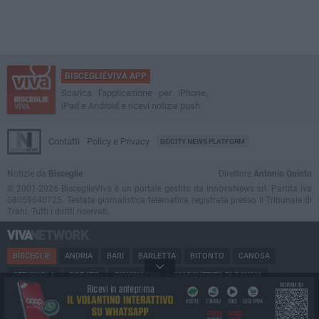
BISCEGLIEVIVA APP
Scarica l'applicazione per iPhone,
iPad e Android e ricevi notizie push
Contatti
Policy e Privacy
GOCITY NEWS PLATFORM
Notizie da
Bisceglie
Direttore
Antonio Quinto
© 2001-2026 BisceglieViva è un portale gestito da InnovaNews srl. Partita iva
08059640725. Testata giornalistica telematica registrata presso il Tribunale di
Trani. Tutti i diritti riservati.
BISCEGLIE
ANDRIA
BARI
BARLETTA
BITONTO
CANOSA
CERIGNOLA
CORATO
GIOVINAZZO
MARGHERITA DI SAVOIA
MINERVINO
MODUGNO
MOLFETTA
PUGLIA
RUVO
SAN FERDINANDO
SPINAZZOLA
TERLIZZI
TRANI
TRINITAPOLI