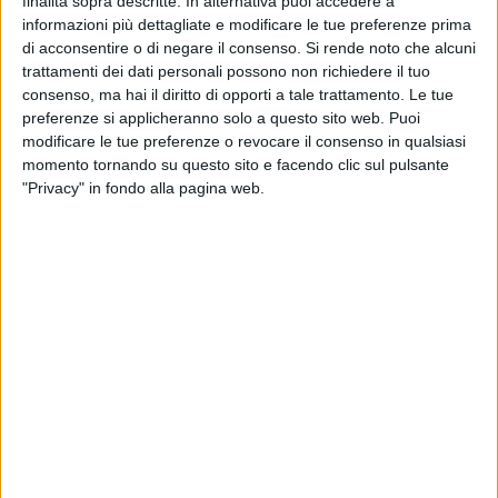
finalità sopra descritte. In alternativa puoi accedere a
Proprio in occasione della presentazione del libro, che
informazioni più dettagliate e modificare le tue preferenze prima
avviene nel centenario della fondazione dell'Associazione
di acconsentire o di negare il consenso.
Si rende noto che alcuni
Madonna del Pozzo di Bisceglie, dall'8 al 13 aprile, dalle
trattamenti dei dati personali possono non richiedere il tuo
18:00 alle 21:00, presso il Museo Diocesano, saranno
consenso, ma hai il diritto di opporti a tale trattamento. Le tue
esposte antiche insegne, documenti e fotografie del
preferenze si applicheranno solo a questo sito web. Puoi
modificare le tue preferenze o revocare il consenso in qualsiasi
sodalizio. L'Associazione ha voluto rendere accessibili a tutti
momento tornando su questo sito e facendo clic sul pulsante
questi giorni e sostenere i costi d'ingresso, nella sola fascia
"Privacy" in fondo alla pagina web.
serale, per tutti coloro che vorranno visitare il museo. Sarà
possibile visitare, sempre gratuitamente (dalle 18 alle 21), la
mostra temporanea "Rivestiti di Luce", dedicata alla Vergine
Addolorata.
«È con grande piacere che invito la cittadinanza alla
presentazione del libro sul culto della Madonna del Pozzo,
un momento significativo presso la sala conferenze del
museo diocesano che rappresenta un'opportunità per
dialogare sul culto della Madonna del Pozzo che fa parte
della tradizione della nostra città da più di un secolo - ha
commentato il presidente dell'associazione della Madonna