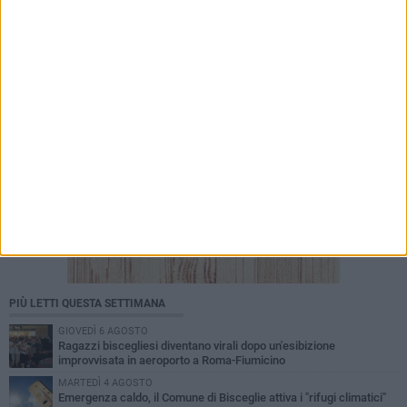
appuntamenti tra i grandi classici del cinema
PIÙ LETTI QUESTA SETTIMANA
GIOVEDÌ 6 AGOSTO
Ragazzi biscegliesi diventano virali dopo un'esibizione
improvvisata in aeroporto a Roma-Fiumicino
MARTEDÌ 4 AGOSTO
Emergenza caldo, il Comune di Bisceglie attiva i "rifugi climatici"