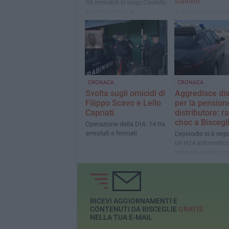
Italiani
Gli immobili in largo Castello
saranno messi a
A dicembre scorso
disposizione nei prossimi
l'inserimento nella 
giorni, dopo gli ultimi
poli bibliomuseali d
adempimenti tecnici
Puglia
CRONACA
CRONACA
Svolta sugli omicidi di
Aggredisce dis
Filippo Scavo e Lello
per la pension
Capriati
distributore: r
choc a Biscegl
Operazione della DIA: 14 tra
arrestati e fermati
L'episodio si è regi
un H24 automatico 
Imbriani a inizio ma
carabinieri hanno 
un 46enne originari
Acireale
RICEVI AGGIORNAMENTI E
CONTENUTI DA BISCEGLIE
GRATIS
NELLA TUA E-MAIL