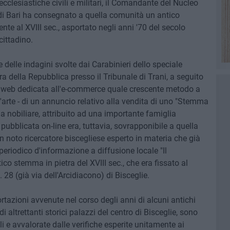
ecclesiastiche civili e militari, il Comandante del Nucleo
 di Bari ha consegnato a quella comunità un antico
te al XVIII sec., asportato negli anni '70 del secolo
cittadino.
delle indagini svolte dai Carabinieri dello speciale
ra della Repubblica presso il Tribunale di Trani, a seguito
a web dedicata all'e-commerce quale crescente metodo a
 d'arte - di un annuncio relativo alla vendita di uno "Stemma
nobiliare, attribuito ad una importante famiglia
 pubblicata on-line era, tuttavia, sovrapponibile a quella
n noto ricercatore biscegliese esperto in materia che già
periodico d'informazione a diffusione locale "Il
tico stemma in pietra del XVIII sec., che era fissato al
 28 (già via dell'Arcidiacono) di Bisceglie.
rtazioni avvenute nel corso degli anni di alcuni antichi
altrettanti storici palazzi del centro di Bisceglie, sono
i e avvalorate dalle verifiche esperite unitamente ai