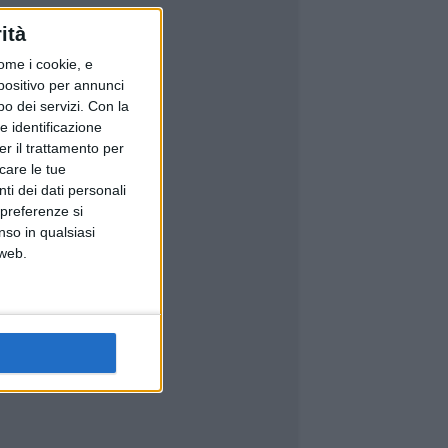
ità
ome i cookie, e
spositivo per annunci
o dei servizi.
Con la
e identificazione
er il trattamento per
icare le tue
ti dei dati personali
 preferenze si
nso in qualsiasi
 web.