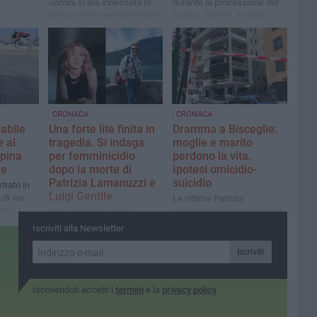
uomini si era innescata in
durante la processione del
pieno centro per futili motivi
Corpus Domini, avrebbe
coinvolto almeno due
rete dei
persone
ell'Alta
CRONACA
CRONACA
abile
Una forte lite finita in
Dramma a Bisceglie:
e al
tragedia. Si indaga
moglie e marito
apina
per femminicidio
perdono la vita.
ie
dopo la morte di
Ipotesi omicidio-
Patrizia Lamanuzzi e
suicidio
strato in
Luigi Gentile
di via
Le vittime Patrizia
rzo. I
Lamanuzzi (54 anni) e Luigi
Una vicina di casa ha
arrestato
Gentile di 61. I carabinieri
sentito i due discutere
Iscriviti alla Newsletter
o di
riferiscono che erano in
animatamente e le urla della
fase di separazione
donna prima di cadere dal
Iscriviti
balcone. Il marito avrebbe
spinto la moglie dal balcone
e poi si è tolto la vita
Iscrivendoti accetti i
termini
e la
privacy policy