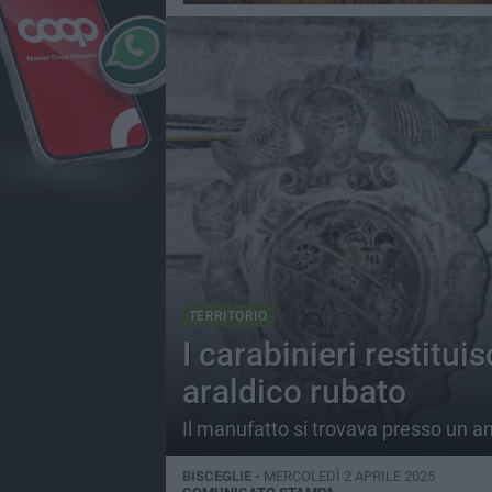
TERRITORIO
I carabinieri restitu
araldico rubato
Il manufatto si trovava presso un an
BISCEGLIE -
MERCOLEDÌ 2 APRILE 2025