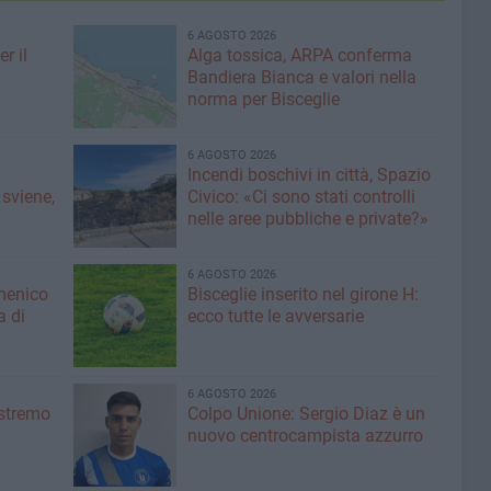
6 AGOSTO 2026
r il
Alga tossica, ARPA conferma
Bandiera Bianca e valori nella
norma per Bisceglie
6 AGOSTO 2026
Incendi boschivi in città, Spazio
 sviene,
Civico: «Ci sono stati controlli
nelle aree pubbliche e private?»
6 AGOSTO 2026
menico
Bisceglie inserito nel girone H:
a di
ecco tutte le avversarie
6 AGOSTO 2026
'estremo
Colpo Unione: Sergio Diaz è un
nuovo centrocampista azzurro