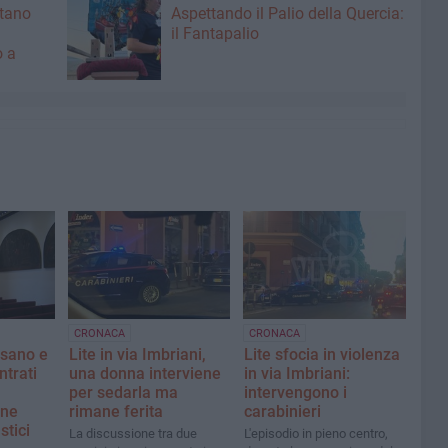
ntano
Aspettando il Palio della Quercia:
il Fantapalio
o a
CRONACA
CRONACA
esano e
Lite in via Imbriani,
Lite sfocia in violenza
ntrati
una donna interviene
in via Imbriani:
per sedarla ma
intervengono i
one
rimane ferita
carabinieri
stici
La discussione tra due
L'episodio in pieno centro,