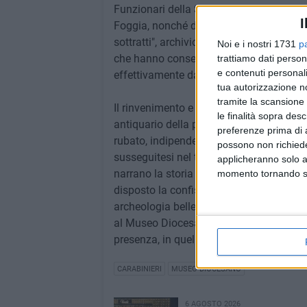
Funzionari della Soprintendenza archeolo
I
Foggia, nonché dagli accertamenti svolti 
sottratti", archivio informatizzato gest
Noi e i nostri 1731
p
che hanno consentito di acclarare che 
trattiamo dati person
e contenuti personali
effettivamente dall'antico palazzo di via 
tua autorizzazione no
tramite la scansione 
Il rinvenimento e il conseguente sequestr
le finalità sopra des
antiquario della provincia di Trento nell
preferenze prima di 
rubato, indipendentemente dalle responsab
possono non richieder
susseguitesi nel tempo, costituisce un s
applicheranno solo a
narrano la storia dei luoghi e delle famigli
momento tornando su 
disposto la confisca e l'assegnazione de
archeologia belle arti e paesaggio per l
al Museo Diocesano di Bisceglie, ove sar
presenza, in quel contenitore culturale, d
CARABINIERI
MUSEO DIOCESANO
6 AGOSTO 2026