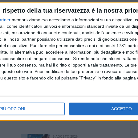
gia belle arti e paesaggio per le province di BAT e
l rispetto della tua riservatezza è la nostra prior
presso la "Banca dati dei beni culturali illecitamente
ito dal Comando Carabinieri Tutela Patrimonio Culturale,
artner
memorizziamo e/o accediamo a informazioni su un dispositivo, c
lo stemma marmoreo in vendita on-line proveniva
ali, come identificatori univoci e informazioni standard inviate da un di
zzati, misurazione di annunci e contenuti, analisi dell'audience e svilupp
Perotti di Bisceglie.
i e i nostri partner possiamo utilizzare dati precisi di geolocalizzazione 
del dispositivo. Puoi fare clic per consentire a noi e ai nostri 1731 partn
o del bene culturale, operato nei confronti di un
critte. In alternativa puoi accedere a informazioni più dettagliate e modif
a cui disponibilità è stato infine individuato lo stemma
acconsentire o di negare il consenso.
Si rende noto che alcuni trattamen
ilità penali degli autori delle varie cessioni
e il tuo consenso, ma hai il diritto di opporti a tale trattamento. Le tue
uccesso in termini di recupero di preziosi esemplari che
 questo sito web. Puoi modificare le tue preferenze o revocare il conse
e nobiliari del territorio. L'Autorità Giudiziaria di Trani ha
questo sito e facendo clic sul pulsante "Privacy" in fondo alla pagina
l prezioso bene storico-artistico alla Soprintendenza
e province di BAT e Foggia, che ha autorizzato la consegna
à esposto alla fruizione pubblica, anche in ragione della
i altri stemmi appartenenti alla Città di Bisceglie.
PIÙ OPZIONI
ACCETTO
6 AGOSTO 2026