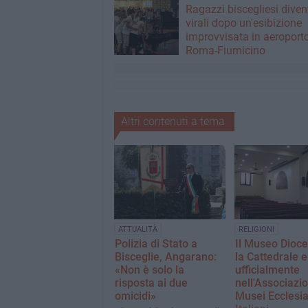
Ragazzi biscegliesi dive
virali dopo un'esibizione
improvvisata in aeroport
Roma-Fiumicino
Altri contenuti a tema
ATTUALITÀ
RELIGIONI
Polizia di Stato a
Il Museo Dioc
Bisceglie, Angarano:
la Cattedrale e
«Non è solo la
ufficialmente
risposta ai due
nell'Associazi
omicidi»
Musei Ecclesia