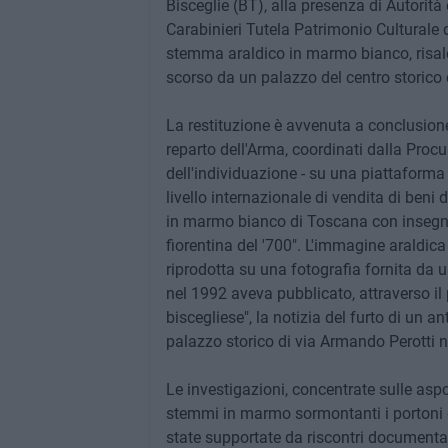
Bisceglie (BT), alla presenza di Autorità 
Carabinieri Tutela Patrimonio Culturale
stemma araldico in marmo bianco, risalen
scorso da un palazzo del centro storico 
La restituzione è avvenuta a conclusione 
reparto dell'Arma, coordinati dalla Procu
dell'individuazione - su una piattaform
livello internazionale di vendita di beni
in marmo bianco di Toscana con insegna 
fiorentina del '700". L'immagine araldica
riprodotta su una fotografia fornita da u
nel 1992 aveva pubblicato, attraverso il 
biscegliese", la notizia del furto di un an
palazzo storico di via Armando Perotti n.
Le investigazioni, concentrate sulle aspo
stemmi in marmo sormontanti i portoni di 
state supportate da riscontri documental