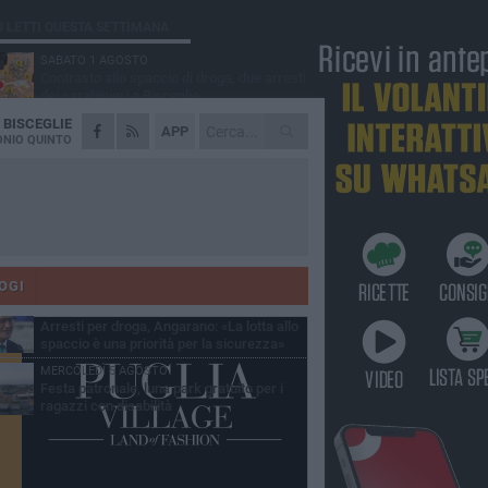
Ù LETTI QUESTA SETTIMANA
SABATO 1 AGOSTO
Contrasto allo spaccio di droga, due arresti
dei carabinieri a Bisceglie
A
BISCEGLIE
MARTEDÌ 4 AGOSTO
APP
Emergenza caldo, il Comune di Bisceglie
NIO QUINTO
attiva i "rifugi climatici"
MERCOLEDÌ 5 AGOSTO
Dramma alla spiaggia Bi-Marmi: un
anziano ha un malore e perde la vita
MARTEDÌ 4 AGOSTO
Due auto incendiate nella notte in via Dieta
delle Puglie
OGI
SABATO 1 AGOSTO
Arresti per droga, Angarano: «La lotta allo
spaccio è una priorità per la sicurezza»
MERCOLEDÌ 5 AGOSTO
Festa patronale, luna park gratuito per i
ragazzi con disabilità