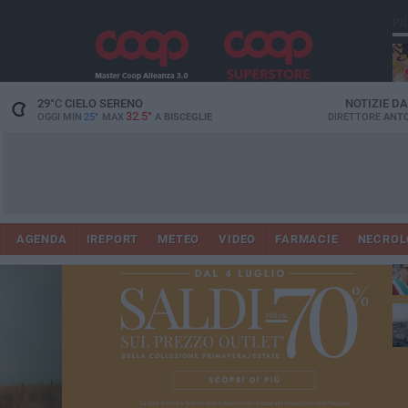
PI
29
°C
CIELO SERENO
NOTIZIE D
32.5°
OGGI MIN
25°
MAX
A
BISCEGLIE
DIRETTORE
ANTO
AGENDA
IREPORT
METEO
VIDEO
FARMACIE
NECROL