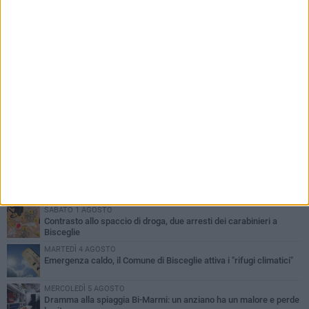
PIÙ LETTI QUESTA SETTIMANA
SABATO 1 AGOSTO
Contrasto allo spaccio di droga, due arresti dei carabinieri a
Bisceglie
MARTEDÌ 4 AGOSTO
Emergenza caldo, il Comune di Bisceglie attiva i "rifugi climatici"
MERCOLEDÌ 5 AGOSTO
Dramma alla spiaggia Bi-Marmi: un anziano ha un malore e perde