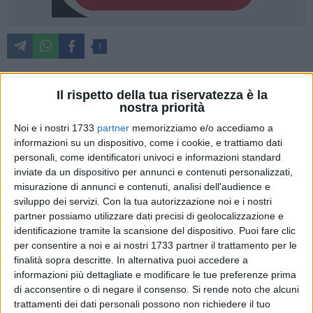
1
Il rispetto della tua riservatezza è la
È partito lo scorso 1° luglio il progetto S.PR.INT.3 Strategie,
nostra priorità
PRogrammi innovativi, INTerventi Multistakeholder
Noi e i nostri 1733
partner
memorizziamo e/o accediamo a
finanziato a valere sul Fondo Europeo Asilo Migrazione e
informazioni su un dispositivo, come i cookie, e trattiamo dati
Integrazione (FAMI) 2021-2027, che ha come ente capofila la
personali, come identificatori univoci e informazioni standard
Prefettura di Barletta Andria Trani e quali soggetti partner
inviate da un dispositivo per annunci e contenuti personalizzati,
l'Azienda Sanitaria Locale Bat, il C.P.I.A. Bat "Gino Strada", la
misurazione di annunci e contenuti, analisi dell'audience e
Cooperativa Sociale Comunità Oasi2 San Francesco, Etnie
sviluppo dei servizi.
Con la tua autorizzazione noi e i nostri
partner possiamo utilizzare dati precisi di geolocalizzazione e
APS ETS, il Consorzio di Cooperative Sociali NOVA Onlus e
identificazione tramite la scansione del dispositivo. Puoi fare clic
la cooperativa sociale Migrantesliberi.
per consentire a noi e ai nostri 1733 partner il trattamento per le
Il progetto, in continuità con i precedenti S.PR.INT. e
finalità sopra descritte. In alternativa puoi accedere a
S.PR.INT.2, intende rafforzare la governance territoriale in
informazioni più dettagliate e modificare le tue preferenze prima
termini di programmazione e gestione di servizi pubblici e
di acconsentire o di negare il consenso.
Si rende noto che alcuni
amministrativi rivolti a cittadine e cittadini dei Paesi Terzi,
trattamenti dei dati personali possono non richiedere il tuo