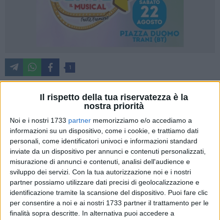
1
Il rispetto della tua riservatezza è la
nostra priorità
Via libera agli interventi di superamento degli insediamenti
informali di migranti nei Comuni di Bisceglie, Brindisi,
Noi e i nostri 1733
partner
memorizziamo e/o accediamo a
Carapelle e Carpino. Lo ha deciso la Giunta regionale che
informazioni su un dispositivo, come i cookie, e trattiamo dati
personali, come identificatori univoci e informazioni standard
questo pomeriggio ha approvato i Piani di azione locale
inviate da un dispositivo per annunci e contenuti personalizzati,
(PAL) con i quali i quattro Comuni hanno definito gli aspetti
misurazione di annunci e contenuti, analisi dell'audience e
tecnici, economici e gestionali dei progetti da realizzare.
sviluppo dei servizi.
Con la tua autorizzazione noi e i nostri
partner possiamo utilizzare dati precisi di geolocalizzazione e
Gli interventi sono finanziati attraverso il Piano Nazionale di
identificazione tramite la scansione del dispositivo. Puoi fare clic
Ripresa e Resilienza (Missione 5 – Componente 2 –
per consentire a noi e ai nostri 1733 partner il trattamento per le
Investimento 2.2) che stanzia complessivamente 200 milioni
finalità sopra descritte. In alternativa puoi accedere a