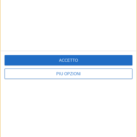
ACCETTO
PIÙ OPZIONI
Altri contenuti a tema