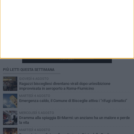
PIÙ LETTI QUESTA SETTIMANA
GIOVEDÌ 6 AGOSTO
Ragazzi biscegliesi diventano virali dopo un'esibizione
improvvisata in aeroporto a Roma-Fiumicino
MARTEDÌ 4 AGOSTO
Emergenza caldo, il Comune di Bisceglie attiva i "rifugi climatici"
MERCOLEDÌ 5 AGOSTO
Dramma alla spiaggia Bi-Marmi: un anziano ha un malore e perde
la vita
MARTEDÌ 4 AGOSTO