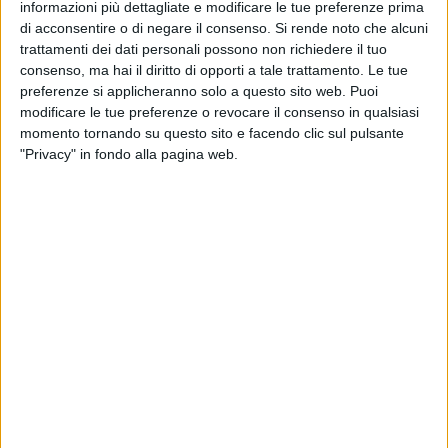
informazioni più dettagliate e modificare le tue preferenze prima
di euro per creare o ristrutturare alloggi dignitosi per i
di acconsentire o di negare il consenso.
Si rende noto che alcuni
lavoratori migranti agricoli. L'obiettivo è migliorare le
trattamenti dei dati personali possono non richiedere il tuo
condizioni di vita dei migranti e ridurre il rischio di
consenso, ma hai il diritto di opporti a tale trattamento. Le tue
sfruttamento e infiltrazioni criminali.
preferenze si applicheranno solo a questo sito web. Puoi
modificare le tue preferenze o revocare il consenso in qualsiasi
I progetti dei quattro Comuni riguardano complessivamente
momento tornando su questo sito e facendo clic sul pulsante
304 posti letto, per un investimento totale di quasi 10 milioni
"Privacy" in fondo alla pagina web.
di euro, di cui la maggior parte destinata alle infrastrutture e
il resto ai servizi di supporto all'integrazione.
A Bisceglie verrà riqualificato l'ex Monastero dei Frati
Cappuccini, che sarà trasformato in un centro di
accoglienza con 14 posti letto e spazi condivisi per la vita
comunitaria e i servizi essenziali. Il costo complessivo
dell'intervento supera i 2,1 milioni di euro.
A Brindisi, nella zona di Restinco, sono stati individuati due
immobili da ristrutturare per offrire accoglienza dignitosa a
80 persone. Il progetto ha un costo complessivo di oltre 2,1