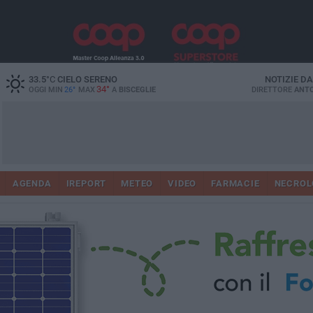
33.5
°C
CIELO SERENO
NOTIZIE D
34°
OGGI MIN
26°
MAX
A
BISCEGLIE
DIRETTORE
ANTO
AGENDA
IREPORT
METEO
VIDEO
FARMACIE
NECROL