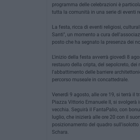
programma delle celebrazioni è particol
tutta la comunità in una serie di eventi rel
La festa, ricca di eventi religiosi, cultur
Santi", un momento a cura dell'associazi
posto che ha segnato la presenza dei nost
L'inizio della festa avverrà giovedì 8 ag
restauro della cripta, del sepolcreto, dei
l'abbattimento delle barriere architettoni
percorso museale in concattedrale.
Venerdì 9 agosto, alle ore 19, si terrà il 
Piazza Vittorio Emanuele II, si svolgerà 
vecchia. Seguirà il FantaPalio, con bon
luglio, che inizierà alle ore 20 con il su
posizionamento del quadro sull'isolotto d
Schara.