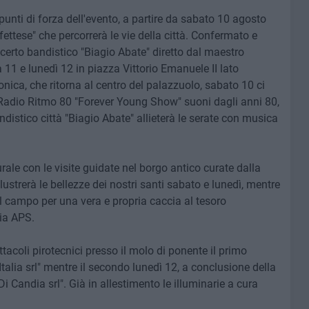
unti di forza dell'evento, a partire da sabato 10 agosto
ettese" che percorrerà le vie della città. Confermato e
certo bandistico "Biagio Abate" diretto dal maestro
 11 e lunedì 12 in piazza Vittorio Emanuele II lato
nica, che ritorna al centro del palazzuolo, sabato 10 ci
Radio Ritmo 80 "Forever Young Show" suoni dagli anni 80,
distico città "Biagio Abate" allieterà le serate con musica
le con le visite guidate nel borgo antico curate dalla
lustrerà le bellezze dei nostri santi sabato e lunedì, mentre
il campo per una vera e propria caccia al tesoro
ia APS.
coli pirotecnici presso il molo di ponente il primo
talia srl" mentre il secondo lunedì 12, a conclusione della
li Di Candia srl". Già in allestimento le illuminarie a cura