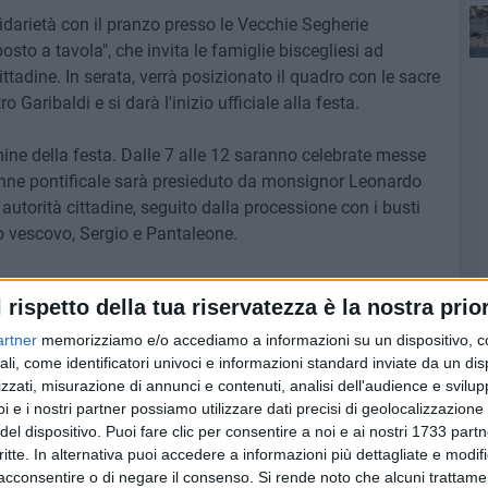
darietà con il pranzo presso le Vecchie Segherie
osto a tavola", che invita le famiglie biscegliesi ad
ab
cittadine. In serata, verrà posizionato il quadro con le sacre
o Garibaldi e si darà l'inizio ufficiale alla festa.
ne della festa. Dalle 7 alle 12 saranno celebrate messe
olenne pontificale sarà presieduto da monsignor Leonardo
utorità cittadine, seguito dalla processione con i busti
ro vescovo, Sergio e Pantaleone.
12 agosto con il ritiro del quadro dal Teatro Garibaldi
l rispetto della tua riservatezza è la nostra prior
artner
memorizziamo e/o accediamo a informazioni su un dispositivo, c
ali, come identificatori univoci e informazioni standard inviate da un di
zzati, misurazione di annunci e contenuti, analisi dell'audience e svilupp
i e i nostri partner possiamo utilizzare dati precisi di geolocalizzazione 
del dispositivo. Puoi fare clic per consentire a noi e ai nostri 1733 partn
critte. In alternativa puoi accedere a informazioni più dettagliate e modif
acconsentire o di negare il consenso.
Si rende noto che alcuni trattamen