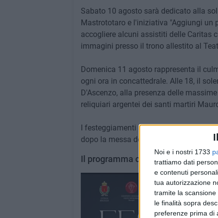
Sabato 10 agosto sarà dedicato alla soli
Mastrototaro e l'iniziativa "Aggiungi un p
accogliere alcuni assistiti delle Caritas 
immagini presso il trono allestito al Teatr
Domenica 11 agosto rappresenta il culmi
ogni ora in concattedrale. Alle 18, il s
D'Ascenzo, alla presenza delle massime a
reliquiari argentei dei santi martiri Mau
I festeggiamenti si concluderanno lunedì 
I
dopo la messa delle 21.
Noi e i nostri 1733
p
Il programma completo
trattiamo dati person
e contenuti personali
tua autorizzazione no
tramite la scansione 
le finalità sopra des
preferenze prima di 