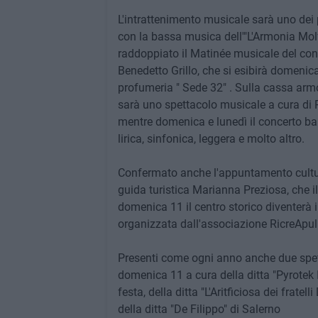
L'intrattenimento musicale sarà uno dei p
con la bassa musica dell'"L'Armonia Molf
raddoppiato il Matinée musicale del con
Benedetto Grillo, che si esibirà domenica
profumeria " Sede 32" . Sulla cassa armo
sarà uno spettacolo musicale a cura di 
mentre domenica e lunedì il concerto ban
lirica, sinfonica, leggera e molto altro.
Confermato anche l'appuntamento cultura
guida turistica Marianna Preziosa, che il
domenica 11 il centro storico diventerà 
organizzata dall'associazione RicreApul
Presenti come ogni anno anche due spetta
domenica 11 a cura della ditta "Pyrotek I
festa, della ditta "L'Aritficiosa dei fratel
della ditta "De Filippo" di Salerno