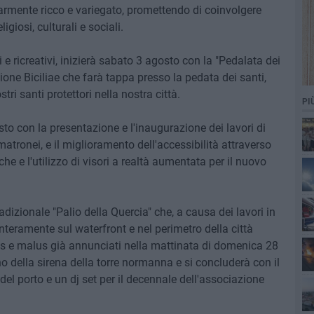
armente ricco e variegato, promettendo di coinvolgere
igiosi, culturali e sociali.
ali e ricreativi, inizierà sabato 3 agosto con la "Pedalata dei
one Biciliae che farà tappa presso la pedata dei santi,
ri santi protettori nella nostra città.
PI
osto con la presentazione e l'inaugurazione dei lavori di
 matronei, e il miglioramento dell'accessibilità attraverso
Ro
che e l'utilizzo di visori a realtà aumentata per il nuovo
tradizionale "Palio della Quercia" che, a causa dei lavori in
interamente sul waterfront e nel perimetro della città
us e malus già annunciati nella mattinata di domenica 28
ono della sirena della torre normanna e si concluderà con il
el porto e un dj set per il decennale dell'associazione