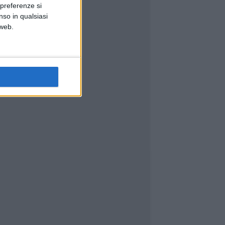
 preferenze si
nso in qualsiasi
 web.