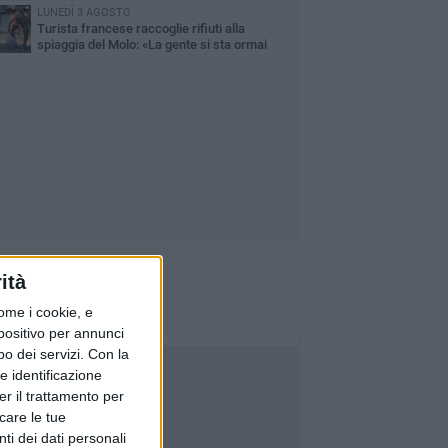
LUNEDÌ 3 AGOSTO
Turista francese raccoglie rifiuti alla
spiaggia del Molo: «La gente si sta ormai
ituando»
ità
ome i cookie, e
spositivo per annunci
o dei servizi.
Con la
e identificazione
er il trattamento per
icare le tue
ti dei dati personali