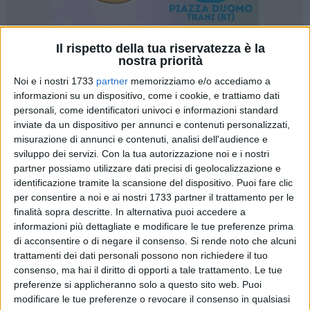
Il rispetto della tua riservatezza è la
9
nostra priorità
Noi e i nostri 1733
partner
memorizziamo e/o accediamo a
informazioni su un dispositivo, come i cookie, e trattiamo dati
Questa mattina i
Carabinieri del Comando Provinciale di
personali, come identificatori univoci e informazioni standard
inviate da un dispositivo per annunci e contenuti personalizzati,
Barletta Andria Trani
hanno dato esecuzione ad un
misurazione di annunci e contenuti, analisi dell'audience e
provvedimento emesso - su richiesta della Procura della
sviluppo dei servizi.
Con la tua autorizzazione noi e i nostri
Repubblica di Bari - dalla III Sezione Penale - in funzione del
partner possiamo utilizzare dati precisi di geolocalizzazione e
Tribunale della Prevenzione – del Tribunale di Bari, con il
identificazione tramite la scansione del dispositivo. Puoi fare clic
quale è stato disposto il sequestro anticipato, finalizzato alla
per consentire a noi e ai nostri 1733 partner il trattamento per le
successiva confisca, di beni e disponibilità finanziarie per un
finalità sopra descritte. In alternativa puoi accedere a
valore di circa quattro milioni di euro, a carico di un
informazioni più dettagliate e modificare le tue preferenze prima
di acconsentire o di negare il consenso.
Si rende noto che alcuni
pregiudicato andriese.
trattamenti dei dati personali possono non richiedere il tuo
consenso, ma hai il diritto di opporti a tale trattamento. Le tue
Secondo l'impostazione accusatoria, il predetto aveva
preferenze si applicheranno solo a questo sito web. Puoi
accumulato un ingente capitale – consistente in beni
modificare le tue preferenze o revocare il consenso in qualsiasi