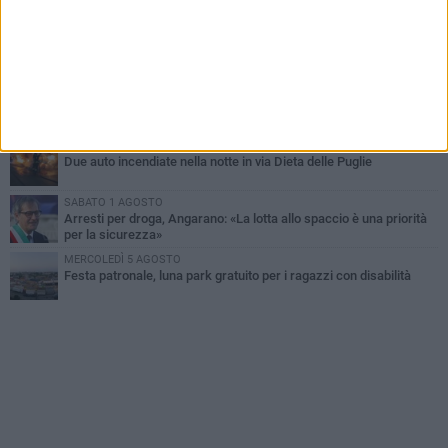
Bisceglie
MARTEDÌ 4 AGOSTO
Emergenza caldo, il Comune di Bisceglie attiva i "rifugi climatici"
MERCOLEDÌ 5 AGOSTO
Dramma alla spiaggia Bi-Marmi: un anziano ha un malore e perde
la vita
MARTEDÌ 4 AGOSTO
Due auto incendiate nella notte in via Dieta delle Puglie
SABATO 1 AGOSTO
Arresti per droga, Angarano: «La lotta allo spaccio è una priorità
per la sicurezza»
MERCOLEDÌ 5 AGOSTO
Festa patronale, luna park gratuito per i ragazzi con disabilità