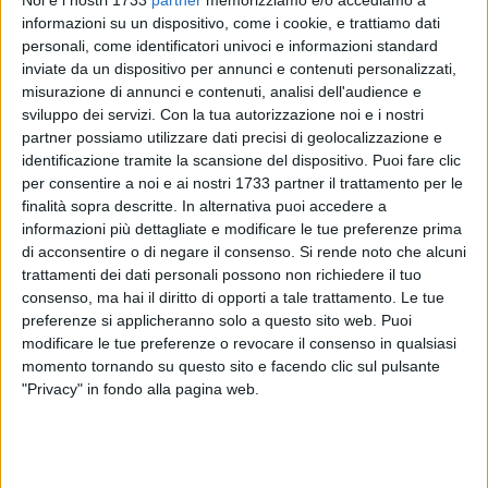
159
A cura di
informazioni su un dispositivo, come i cookie, e trattiamo dati
ANTONIO LOPOPOLO
personali, come identificatori univoci e informazioni standard
inviate da un dispositivo per annunci e contenuti personalizzati,
misurazione di annunci e contenuti, analisi dell'audience e
sviluppo dei servizi.
Con la tua autorizzazione noi e i nostri
Ritorna la consueta fiera di Zappino, rito tradizionale
partner possiamo utilizzare dati precisi di geolocalizzazione e
nell'agro biscegliese che si tiene la prima domenica dopo
identificazione tramite la scansione del dispositivo. Puoi fare clic
Pasqua (il 24 aprile per quanto riguarda l'anno 2022).
per consentire a noi e ai nostri 1733 partner il trattamento per le
finalità sopra descritte. In alternativa puoi accedere a
Durante la giornata sono in programma due celebrazioni al
informazioni più dettagliate e modificare le tue preferenze prima
mattino, alle ore 10 e alle 12 all'interno del cortile del casale,
di acconsentire o di negare il consenso.
Si rende noto che alcuni
pronto ad accogliere quanti che vorranno partecipare alla
trattamenti dei dati personali possono non richiedere il tuo
manifestazione.
consenso, ma hai il diritto di opporti a tale trattamento. Le tue
preferenze si applicheranno solo a questo sito web. Puoi
Al termine della prima Santa Messa ci sarà la consueta
modificare le tue preferenze o revocare il consenso in qualsiasi
processione per le contrade campestri con l'icona della
momento tornando su questo sito e facendo clic sul pulsante
"Privacy" in fondo alla pagina web.
Madonna di Zappino, portata dalle Confraternite dei Santi
Martiri Mauro, Sergio e Pantalone, del Sacro Cuore, del
Santissimo Salvatore, della Misericordia e della Madonna
Addolorata. Nel corso dell'evento sarà eseguita la tradizione