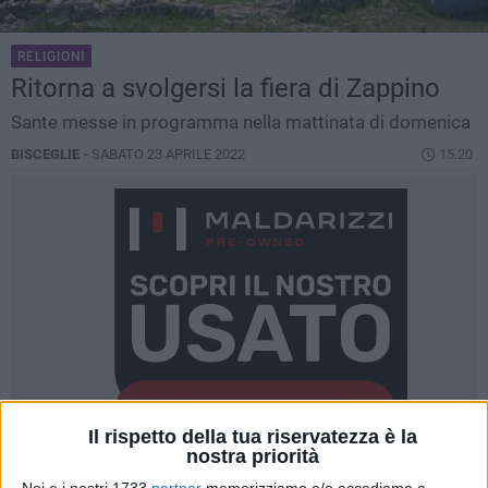
RELIGIONI
Ritorna a svolgersi la fiera di Zappino
Sante messe in programma nella mattinata di domenica
BISCEGLIE -
SABATO 23 APRILE 2022
15.20
Il rispetto della tua riservatezza è la
nostra priorità
Noi e i nostri 1733
partner
memorizziamo e/o accediamo a