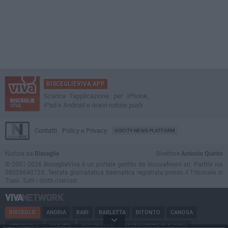
BISCEGLIEVIVA APP
Scarica l'applicazione per iPhone,
iPad e Android e ricevi notizie push
Contatti
Policy e Privacy
GOCITY NEWS PLATFORM
Notizie da
Bisceglie
Direttore
Antonio Quinto
© 2001-2026 BisceglieViva è un portale gestito da InnovaNews srl. Partita iva
08059640725. Testata giornalistica telematica registrata presso il Tribunale di
Trani. Tutti i diritti riservati.
BISCEGLIE
ANDRIA
BARI
BARLETTA
BITONTO
CANOSA
CERIGNOLA
CORATO
GIOVINAZZO
MARGHERITA DI SAVOIA