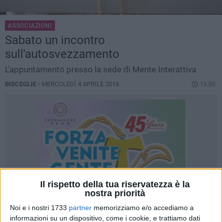
ASSOCIAZIONI
Sabato un incontro
sull'autosvezzamento
L'appuntamento presso la sede di Mente Interattiva
BISCEGLIE -
MERCOLEDÌ 4 APRILE 2018
13.50
Il rispetto della tua riservatezza è la
nostra priorità
Noi e i nostri 1733
partner
memorizziamo e/o accediamo a
informazioni su un dispositivo, come i cookie, e trattiamo dati