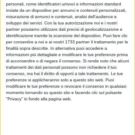
personali, come identificatori univoci e informazioni standard
inviate da un dispositivo per annunci e contenuti personalizzati,
5
misurazione di annunci e contenuti, analisi dell'audience e
sviluppo dei servizi.
Con la tua autorizzazione noi e i nostri
partner possiamo utilizzare dati precisi di geolocalizzazione e
identificazione tramite la scansione del dispositivo. Puoi fare clic
Introdurre cibi solidi nell'alimentazione del bambino
per consentire a noi e ai nostri 1733 partner il trattamento per le
seguendo i gusti del piccolo e le abitudini di famiglia. Sarà
finalità sopra descritte. In alternativa puoi accedere a
l'autosvezzamento il tema dell'incontro in calendario sabato
informazioni più dettagliate e modificare le tue preferenze prima
7 aprile, alle ore 18:00, presso la sede di Mente Interattiva in
di acconsentire o di negare il consenso.
Si rende noto che alcuni
piazza Vittorio Emanuele II, 43.
trattamenti dei dati personali possono non richiedere il tuo
consenso, ma hai il diritto di opporti a tale trattamento. Le tue
preferenze si applicheranno solo a questo sito web. Puoi
La pediatra Pierangela Rana illustrerà, nel corso
modificare le tue preferenze o revocare il consenso in qualsiasi
dell'appuntamento, tutto ciò che riguarda
momento tornando su questo sito e facendo clic sul pulsante
l'autosvezzamento, rassicurando i genitori sulle
"Privacy" in fondo alla pagina web.
preoccupazioni più frequenti. L'accesso all'evento, che rientra
fra le iniziative primaverili di Mente Interattiva "Una sola
tessera, tanti appuntamenti", è gratuito e riservato ai soci.
Per ulteriori informazioni è possibile contattare il numero
telefonico 3200537154.