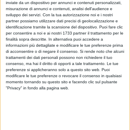
anche perché patologie nei lattanti che possano cambiare il
inviate da un dispositivo per annunci e contenuti personalizzati,
centile di accrescimento, facendolo arrestare o soprattutto
misurazione di annunci e contenuti, analisi dell'audience e
sviluppo dei servizi.
Con la tua autorizzazione noi e i nostri
aumentate esageratamente, nei primi anni di ambulatorio
partner possiamo utilizzare dati precisi di geolocalizzazione e
non mi era mai capitato di riscontrarle.
identificazione tramite la scansione del dispositivo. Puoi fare clic
Fino a quando…
per consentire a noi e ai nostri 1733 partner il trattamento per le
finalità sopra descritte. In alternativa puoi accedere a
«Buonasera dottore»
informazioni più dettagliate e modificare le tue preferenze prima
«Buonasera»
di acconsentire o di negare il consenso.
Si rende noto che alcuni
«Ho portato Mirko per il bilancio di salute»
trattamenti dei dati personali possono non richiedere il tuo
consenso, ma hai il diritto di opporti a tale trattamento. Le tue
«Bene» le rispondo.
preferenze si applicheranno solo a questo sito web. Puoi
modificare le tue preferenze o revocare il consenso in qualsiasi
E mentre la signora Carla, già mamma di una bambina di tre
momento tornando su questo sito e facendo clic sul pulsante
anni, inizia a spogliare il bambino sul fasciatoio, io apro la
"Privacy" in fondo alla pagina web.
cartella clinica al computer. Leggo che ho visitato il bambino
non meno di una settimana prima, per un semplice problema
respiratorio, ma oggi è arrivato il momento del bilancio di
salute. Mirko è un bel bambino o meglio un bel lattante
sano, nato da parto spontaneo, allattato al seno materno ed
io mi ritrovo a fare a Mirko il bilancio dei due mesi.