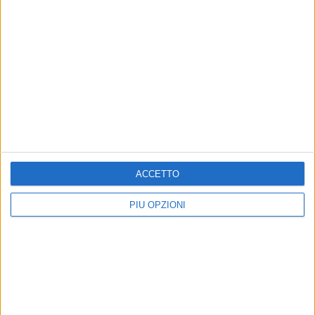
13 SETTEMBRE 2024
Una gelida serata
3 SETTEMBRE 2024
La scelta
16 AGOSTO 2024
Il mio primario
8 AGOSTO 2024
Una riflessione sulla sicurezza stradale
ACCETTO
PIÙ OPZIONI