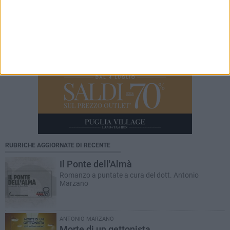
RUBRICHE AGGIORNATE DI RECENTE
Il Ponte dell'Almà
Romanzo a puntate a cura del dott. Antonio
Marzano
ANTONIO MARZANO
Morte di un gettonista