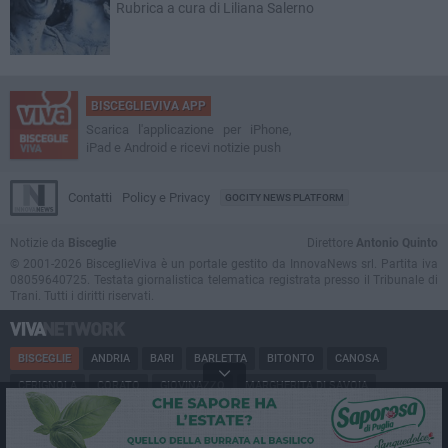
Rubrica a cura di Liliana Salerno
BISCEGLIEVIVA APP
Scarica l'applicazione per iPhone,
iPad e Android e ricevi notizie push
Contatti
Policy e Privacy
GOCITY NEWS PLATFORM
Notizie da
Bisceglie
Direttore
Antonio Quinto
© 2001-2026 BisceglieViva è un portale gestito da InnovaNews srl. Partita iva
08059640725. Testata giornalistica telematica registrata presso il Tribunale di
Trani. Tutti i diritti riservati.
BISCEGLIE
ANDRIA
BARI
BARLETTA
BITONTO
CANOSA
CERIGNOLA
CORATO
GIOVINAZZO
MARGHERITA DI SAVOIA
MINERVINO
MODUGNO
MOLFETTA
PUGLIA
RUVO
SAN FERDINANDO
SPINAZZOLA
TERLIZZI
TRANI
TRINITAPOLI