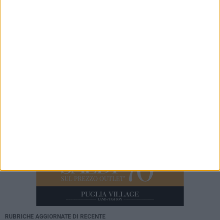
Capitolo quarantacinquesimo
FARMACIE DI TURNO
Farmacie di turno dal 20 al 26 Luglio
FARMACIE DI TURNO
Farmacie di turno dal 6 al 12 luglio
RUBRICHE AGGIORNATE DI RECENTE