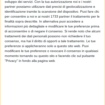
compostezza e rapiti dal grande pianoforte grancoda
sviluppo dei servizi.
Con la tua autorizzazione noi e i nostri
partner possiamo utilizzare dati precisi di geolocalizzazione e
Stanway, aspettano trepidanti il recital al pianoforte che a
identificazione tramite la scansione del dispositivo. Puoi fare clic
tutti noi di certo regalerà un'ora di infinita e romantica
per consentire a noi e ai nostri 1733 partner il trattamento per le
bellezza.
finalità sopra descritte. In alternativa puoi accedere a
informazioni più dettagliate e modificare le tue preferenze prima
Ed infatti quando il puntuale orario scocca il Maestro di
di acconsentire o di negare il consenso.
Si rende noto che alcuni
pianoforte Pasquale Iannone fa in suo ingresso in sala,
trattamenti dei dati personali possono non richiedere il tuo
accompagnato da un caloroso applauso.
consenso, ma hai il diritto di opporti a tale trattamento. Le tue
preferenze si applicheranno solo a questo sito web. Puoi
modificare le tue preferenze o revocare il consenso in qualsiasi
Con le luci soffuse prende la parola e ci presenta la pianista
momento tornando su questo sito e facendo clic sul pulsante
Anna Avramidou, poco più che adolescente. A tredici anni ha
"Privacy" in fondo alla pagina web.
già raggiunto notevoli traguardi musicali tra i quali il Premio
Internazionale quale giovane interprete di Franz Liszt.
Il silenzio si fa assoluto e la pianista fa il suo ingresso in
sala. E solo in quel momento una signora esclama: ma è
una bambina!
Si Anna è una bambina con l'espressione dolce e timida;