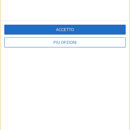
ACCETTO
PIÙ OPZIONI
Iscriviti alla Newsletter
Iscriviti