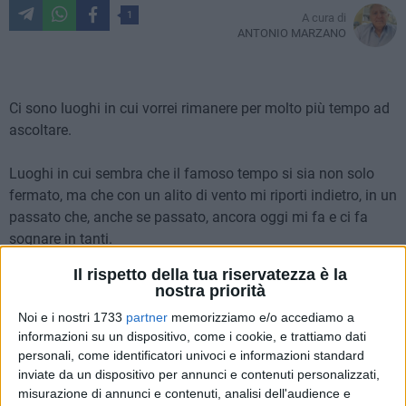
1
A cura di
ANTONIO MARZANO
Ci sono luoghi in cui vorrei rimanere per molto più tempo ad
ascoltare.
Luoghi in cui sembra che il famoso tempo si sia non solo
fermato, ma che con un alito di vento mi riporti indietro, in un
passato che, anche se passato, ancora oggi mi fa e ci fa
sognare in tanti.
Il rispetto della tua riservatezza è la
Ed in questa occasione, in questo luogo, mi sono ritrovato in
nostra priorità
presenza di molte altre persone, tra donne e uomini, tra
Noi e i nostri 1733
partner
memorizziamo e/o accediamo a
giovani, meno giovani ed anziani. Un gruppo di persone che
informazioni su un dispositivo, come i cookie, e trattiamo dati
in punta di piedi, sussurrando solo poche parole e
personali, come identificatori univoci e informazioni standard
comunicando a gesti o con il solo ammiccare dello sguardo
inviate da un dispositivo per annunci e contenuti personalizzati,
o il sorriso complice per una condivisa passione, seduti con
misurazione di annunci e contenuti, analisi dell'audience e