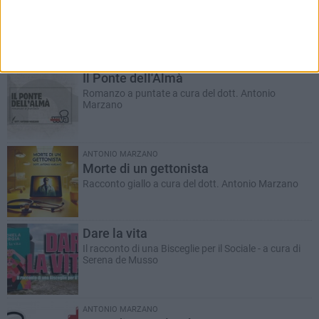
RUBRICHE AGGIORNATE DI RECENTE
Il Ponte dell'Almà
Romanzo a puntate a cura del dott. Antonio
Marzano
ANTONIO MARZANO
Morte di un gettonista
Racconto giallo a cura del dott. Antonio Marzano
Dare la vita
Il racconto di una Bisceglie per il Sociale - a cura di
Serena de Musso
ANTONIO MARZANO