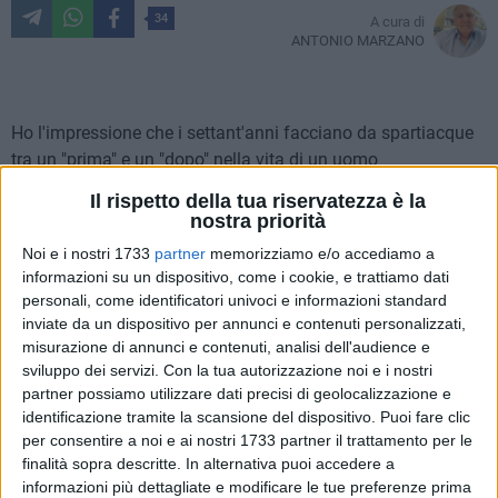
34
A cura di
ANTONIO MARZANO
Ho l'impressione che i settant'anni facciano da spartiacque
tra un "prima" e un "dopo" nella vita di un uomo
contemporaneo. «Che frase esagerata», potrà pensare
Il rispetto della tua riservatezza è la
qualcuno… Eppure, quando mi ritrovo a riflettere su questa
nostra priorità
età con i miei coetanei, l'osservazione su cui spesso ci
Noi e i nostri 1733
partner
memorizziamo e/o accediamo a
soffermiamo è proprio questa: «Oh, che noi siamo arrivati a
informazioni su un dispositivo, come i cookie, e trattiamo dati
settant'anni…» Pausa. E il sottinteso è: quanto altro
personali, come identificatori univoci e informazioni standard
dobbiamo campare!
inviate da un dispositivo per annunci e contenuti personalizzati,
misurazione di annunci e contenuti, analisi dell'audience e
sviluppo dei servizi.
Con la tua autorizzazione noi e i nostri
Sarà forse questa la ragione per cui il caro Maestro
partner possiamo utilizzare dati precisi di geolocalizzazione e
Giuseppe Campagnola ha scelto di intitolare il concerto che
identificazione tramite la scansione del dispositivo. Puoi fare clic
ha tenuto presso il salone del Circolo Unione di Bisceglie,
per consentire a noi e ai nostri 1733 partner il trattamento per le
"L'Ultimo Chopin"? Non lo vogliamo sapere: ciò che davvero
finalità sopra descritte. In alternativa puoi accedere a
conta è che il nostro concittadino, dopo quattordici anni
informazioni più dettagliate e modificare le tue preferenze prima