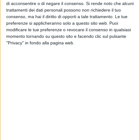
(l'ultima volta è stato presso la Chiesa di San Pietro, nel
di acconsentire o di negare il consenso.
Si rende noto che alcuni
giugno del 2010), abbia regalato ai biscegliesi il piacere di
trattamenti dei dati personali possono non richiedere il tuo
consenso, ma hai il diritto di opporti a tale trattamento. Le tue
ascoltare un saggio del suo grande talento pianistico.
preferenze si applicheranno solo a questo sito web. Puoi
modificare le tue preferenze o revocare il consenso in qualsiasi
Il Circolo Unione, contenitore culturale blasonato, ha creato
momento tornando su questo sito e facendo clic sul pulsante
le condizioni ideali per accogliere il Maestro: illuminazione
"Privacy" in fondo alla pagina web.
perfetta, un pianoforte Kawaii in ottime condizioni e
accordato con cura, la partecipazione di circa ottanta
persone tra soci e ospiti. La meticolosa organizzazione dei
consiglieri e l'attenta cura dei particolari del presidente,
dottor Donato De Cillis, hanno portato a un risultato
eccellente. Tuttavia, il vero e unico protagonista è stato
Giuseppe Campagnola.
Il suo pianismo ha ipnotizzato il pubblico per un'ora. Ha
tenuto inchiodate alle sedie signore e signori, che
sembravano trattenere il respiro per evitare di disturbare il
silenzio. Solo alla fine di ogni brano, un fragoroso applauso
restituiva ossigeno agli astanti. In più di un'occasione, mi è