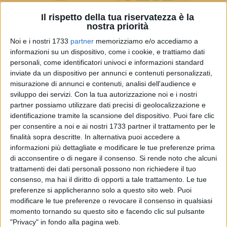
Il rispetto della tua riservatezza è la
nostra priorità
Noi e i nostri 1733
partner
memorizziamo e/o accediamo a
informazioni su un dispositivo, come i cookie, e trattiamo dati
8
A cura di
personali, come identificatori univoci e informazioni standard
SERENA FERRARA
inviate da un dispositivo per annunci e contenuti personalizzati,
misurazione di annunci e contenuti, analisi dell'audience e
sviluppo dei servizi.
Con la tua autorizzazione noi e i nostri
partner possiamo utilizzare dati precisi di geolocalizzazione e
La dipartita di Monsignor Giovan Battista Pichierri non
identificazione tramite la scansione del dispositivo. Puoi fare clic
poteva lasciare indifferente il consiglio comunale del 28
per consentire a noi e ai nostri 1733 partner il trattamento per le
luglio.
finalità sopra descritte. In alternativa puoi accedere a
Nonostante il lutto cittadino, non è stato possibile rinviare la
informazioni più dettagliate e modificare le tue preferenze prima
convocazione causa l'improrogabilità di alcuni punti in
di acconsentire o di negare il consenso.
Si rende noto che alcuni
discussione.
trattamenti dei dati personali possono non richiedere il tuo
La seduta ha comunque avuto inizio con oltre due ore di
consenso, ma hai il diritto di opporti a tale trattamento. Le tue
preferenze si applicheranno solo a questo sito web. Puoi
ritardo, per consentire ai consiglieri di prendere parte alle
modificare le tue preferenze o revocare il consenso in qualsiasi
esequie dell'arcivescovo di Barletta-Trani-Bisceglie.
momento tornando su questo sito e facendo clic sul pulsante
"Privacy" in fondo alla pagina web.