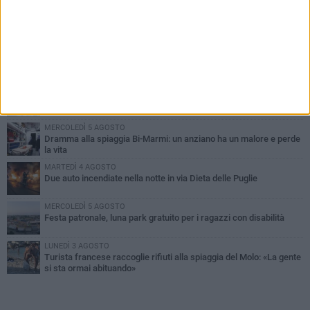
PIÙ LETTI QUESTA SETTIMANA
GIOVEDÌ 6 AGOSTO
Ragazzi biscegliesi diventano virali dopo un'esibizione
improvvisata in aeroporto a Roma-Fiumicino
MARTEDÌ 4 AGOSTO
Emergenza caldo, il Comune di Bisceglie attiva i "rifugi climatici"
MERCOLEDÌ 5 AGOSTO
Dramma alla spiaggia Bi-Marmi: un anziano ha un malore e perde
la vita
MARTEDÌ 4 AGOSTO
Due auto incendiate nella notte in via Dieta delle Puglie
MERCOLEDÌ 5 AGOSTO
Festa patronale, luna park gratuito per i ragazzi con disabilità
LUNEDÌ 3 AGOSTO
Turista francese raccoglie rifiuti alla spiaggia del Molo: «La gente
si sta ormai abituando»