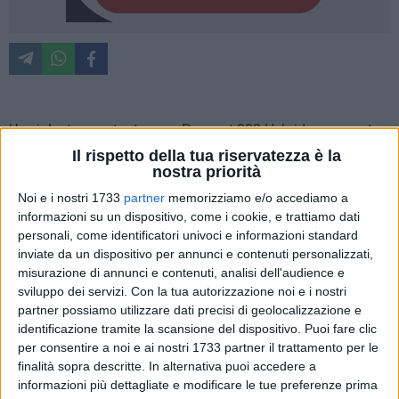
Un violento scontro tra una Peugeot 308 Hybrid e una moto
Harley, per cause ancora tutte da accertare, ha provocato la
Il rispetto della tua riservatezza è la
nostra priorità
morte di un uomo biscegliese di 47 anni, Carlo Gramegna,
poco dopo le ore 11:30 di lunedì 15 giugno.
Noi e i nostri 1733
partner
memorizziamo e/o accediamo a
informazioni su un dispositivo, come i cookie, e trattiamo dati
L'impatto è avvenuto sulla strada di carrara Enziteto, nelle
personali, come identificatori univoci e informazioni standard
inviate da un dispositivo per annunci e contenuti personalizzati,
vicinanze della zona artigianale est. Il giovane conducente
misurazione di annunci e contenuti, analisi dell'audience e
(21 anni) dell'auto, distrutta nella parte anteriore, è stato
sviluppo dei servizi.
Con la tua autorizzazione noi e i nostri
trasportato in ospedale per accertamenti. C'è anche un terzo
partner possiamo utilizzare dati precisi di geolocalizzazione e
mezzo coinvolto guidato da un biscegliese di 56 anni illeso:
identificazione tramite la scansione del dispositivo. Puoi fare clic
la Jaecoo nera ha riportato solo danni al vetro del finestrino
per consentire a noi e ai nostri 1733 partner il trattamento per le
sinistro posteriore.
finalità sopra descritte. In alternativa puoi accedere a
informazioni più dettagliate e modificare le tue preferenze prima