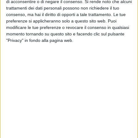
di acconsentire o di negare il consenso.
Si rende noto che alcuni
Sul posto sono intervenuti le pattuglie della polizia locale di
trattamenti dei dati personali possono non richiedere il tuo
Bisceglie e mezzi del soccorso stradale. Per la vittima non
consenso, ma hai il diritto di opporti a tale trattamento. Le tue
c'è stato niente da fare: sarebbe morto praticamente sul
preferenze si applicheranno solo a questo sito web. Puoi
colpo. Gli agenti indagano per ricostruire l'esatta dinamica
modificare le tue preferenze o revocare il consenso in qualsiasi
dell'incidente mortale.
momento tornando su questo sito e facendo clic sul pulsante
"Privacy" in fondo alla pagina web.