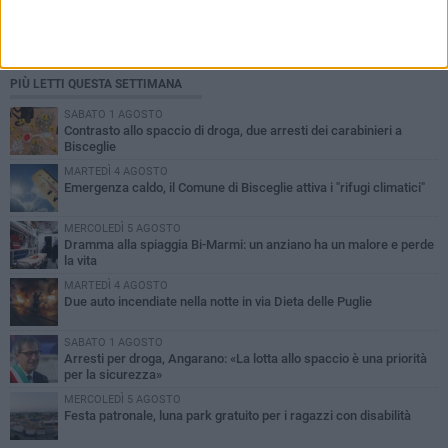
PIÙ LETTI QUESTA SETTIMANA
SABATO 1 AGOSTO
Contrasto allo spaccio di droga, due arresti dei carabinieri a
Bisceglie
MARTEDÌ 4 AGOSTO
Emergenza caldo, il Comune di Bisceglie attiva i "rifugi climatici"
MERCOLEDÌ 5 AGOSTO
Dramma alla spiaggia Bi-Marmi: un anziano ha un malore e perde
la vita
MARTEDÌ 4 AGOSTO
Due auto incendiate nella notte in via Dieta delle Puglie
SABATO 1 AGOSTO
Arresti per droga, Angarano: «La lotta allo spaccio è una priorità
per la sicurezza»
MERCOLEDÌ 5 AGOSTO
Festa patronale, luna park gratuito per i ragazzi con disabilità