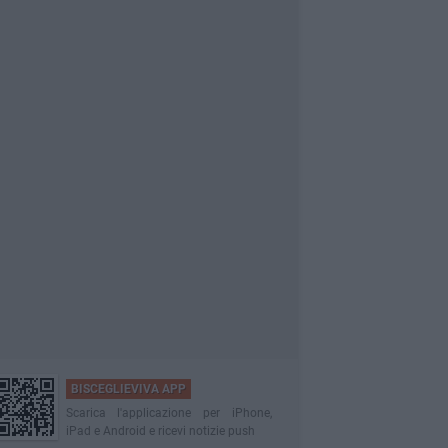
BISCEGLIEVIVA APP
Scarica l'applicazione per iPhone,
iPad e Android e ricevi notizie push