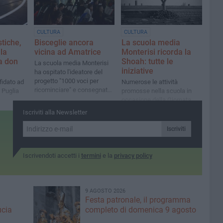
CULTURA
CULTURA
stiche,
Bisceglie ancora
La scuola media
lla
vicina ad Amatrice
Monterisi ricorda la
la don
Shoah: tutte le
La scuola media Monterisi
iniziative
ha ospitato l'ideatore del
progetto "1000 voci per
fidato ad
Numerose le attività
ricominciare" e consegnato
i Puglia
promosse nella scuola in
quanto raccolto nei concerti
occasione della Giornata
di Natale
della memoria 2018
Iscriviti alla Newsletter
Iscriviti
Iscrivendoti accetti i
termini
e la
privacy policy
9 AGOSTO 2026
Festa patronale, il programma
ucia
completo di domenica 9 agosto