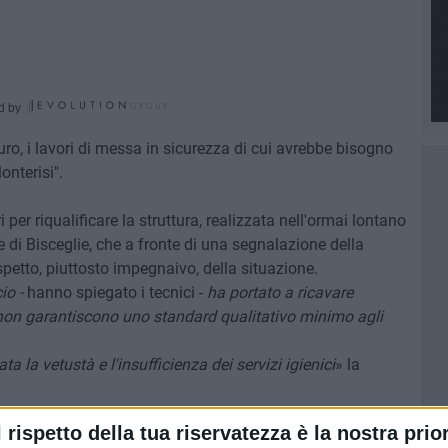
d by
euro, i lavori di messa in sicurezza di cui avrebbe bisogno
onterisi".
i per riqualificare la struttura, realizzata nell'ormai lontano
e di Bisceglie, che a fronte di una segnalazione della
spetto, piuttosto impegnaivo, della situazione.
io -
hanno spiegato i tecnici -
ha portato a ricavare
i non garantiscono uno standard qualitativo minimo agli
ta la vetustà e l'insufficienza dei servizi igienici
» la
e, dato che, a fronte di uno studio sulla vulnerabilità
l rispetto della tua riservatezza è la nostra prior
trato:
«pesanti criticità sismiche governabili