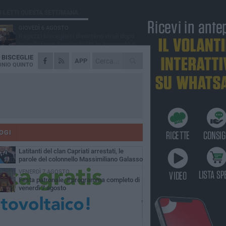
Ù LETTI QUESTA SETTIMANA
GIOVEDÌ 6 AGOSTO
Ragazzi biscegliesi diventano virali dopo
un'esibizione improvvisata in aeroporto a
ma-Fiumicino
A
BISCEGLIE
MARTEDÌ 4 AGOSTO
APP
Emergenza caldo, il Comune di Bisceglie
NIO QUINTO
attiva i "rifugi climatici"
MERCOLEDÌ 5 AGOSTO
Dramma alla spiaggia Bi-Marmi: un
anziano ha un malore e perde la vita
MARTEDÌ 4 AGOSTO
Due auto incendiate nella notte in via Dieta
delle Puglie
OGI
SABATO 8 AGOSTO
Latitanti del clan Capriati arrestati, le
parole del colonnello Massimiliano Galasso
VENERDÌ 7 AGOSTO
Festa patronale, il programma completo di
venerdì 7 agosto