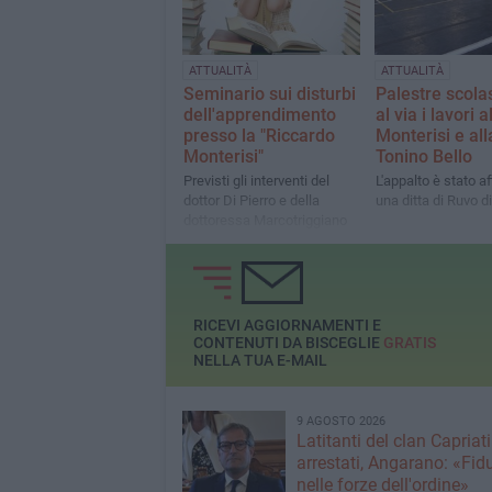
ATTUALITÀ
ATTUALITÀ
Seminario sui disturbi
Palestre scola
dell'apprendimento
al via i lavori a
presso la "Riccardo
Monterisi e al
Monterisi"
Tonino Bello
Previsti gli interventi del
L'appalto è stato af
dottor Di Pierro e della
una ditta di Ruvo d
dottoressa Marcotriggiano
RICEVI AGGIORNAMENTI E
CONTENUTI DA BISCEGLIE
GRATIS
NELLA TUA E-MAIL
9 AGOSTO 2026
Latitanti del clan Capriati
arrestati, Angarano: «Fid
nelle forze dell'ordine»