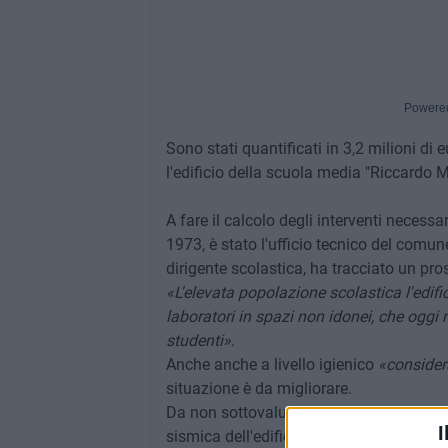
Powere
Sono stati quantificati in 3,2 milioni di 
l'edificio della scuola media "Riccardo M
A fare il calcolo degli interventi necessar
1973, è stato l'ufficio tecnico del comun
dirigente scolastica, ha tracciato un pro
«L'elevata popolazione scolastica l'edific
laboratori in spazi non idonei, che ogg
studenti»
.
Anche anche a livello igienico
«considera
situazione è da migliorare.
Da non sottovalutare il rischio struttural
I
sismica dell'edificio, il comune ha riscon