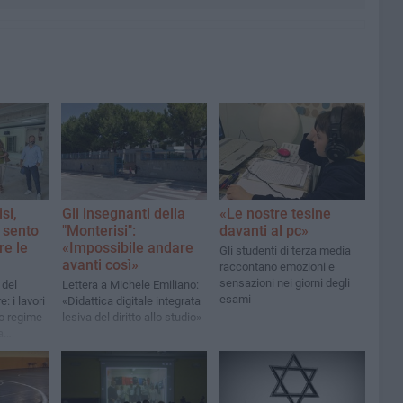
si,
Gli insegnanti della
«Le nostre tesine
 sento
"Monterisi":
davanti al pc»
re le
«Impossibile andare
Gli studenti di terza media
avanti così»
raccontano emozioni e
sensazioni nei giorni degli
 del
Lettera a Michele Emiliano:
esami
: i lavori
«Didattica digitale integrata
o regime
lesiva del diritto allo studio»
a