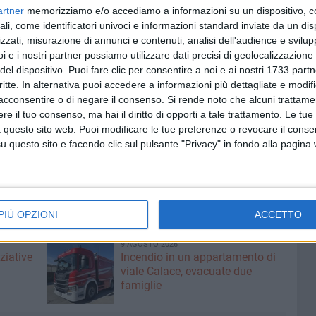
to delle strutture primarie e secondarie componenti
artner
memorizziamo e/o accediamo a informazioni su un dispositivo, c
ali, come identificatori univoci e informazioni standard inviate da un di
zzati, misurazione di annunci e contenuti, analisi dell'audience e svilupp
i e i nostri partner possiamo utilizzare dati precisi di geolocalizzazione 
trazione comunale ha deciso di candidarsi all'avviso del
del dispositivo. Puoi fare clic per consentire a noi e ai nostri 1733 partn
messa in sicurezza e riqualificazione degli edifici adibiti
critte. In alternativa puoi accedere a informazioni più dettagliate e modif
acconsentire o di negare il consenso.
Si rende noto che alcuni trattamen
e il tuo consenso, ma hai il diritto di opporti a tale trattamento. Le tue
nto della domanda saranno finanziati con fondi Fse-Fesr
 questo sito web. Puoi modificare le tue preferenze o revocare il conse
nno la ridefinizione degli spazi esterni e la realizzazione
questo sito e facendo clic sul pulsante "Privacy" in fondo alla pagina
ve e laboratoriali finalizzata a contrastare il
ca già esistenti.
PIÙ OPZIONI
ACCETTO
9 AGOSTO 2026
ziative
Incendio in un appartamento di
viale Calace, evacuate due
famiglie