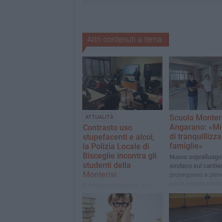
Altri contenuti a tema
Scuola Monteri
ATTUALITÀ
Angarano: «Mi
Contrasto uso
di tranquillizza
stupefacenti e alcol,
famiglie»
la Polizia Locale di
Bisceglie incontra gli
Nuovo sopralluogo
studenti della
sindaco sul cantiere
Monterisi
proseguono a pien
per la scuola medi
Il Sindaco Angarano: «La
Monterisi
sicurezza stradale è una
priorità per la nostra
comunità»