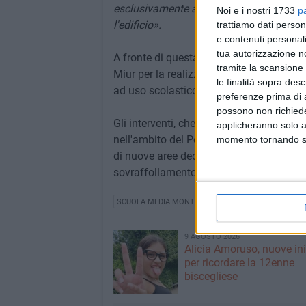
esclusivamente attraverso l'irrobustimen
Noi e i nostri 1733
p
l'edificio».
trattiamo dati person
e contenuti personali
tua autorizzazione no
A fronte di questa situazione, l'amminis
tramite la scansione 
Miur per la realizzazione di interventi di 
le finalità sopra des
ad uso scolastico.
preferenze prima di 
possono non richieder
Gli interventi, che in caso di accoglime
applicheranno solo a
nell'ambito del Pon 2014-2020, riguardera
momento tornando su 
di nuove aree dedicate alle attività sporti
sovraffollamento dei nove corpi di fabbri
SCUOLA MEDIA MONTERISI
9 AGOSTO 2026
Alicia Amoruso, nuove ini
per ricordare la 12enne
biscegliese