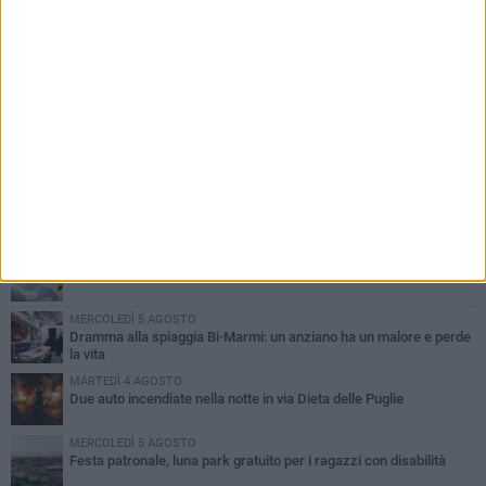
PIÙ LETTI QUESTA SETTIMANA
GIOVEDÌ 6 AGOSTO
Ragazzi biscegliesi diventano virali dopo un'esibizione
improvvisata in aeroporto a Roma-Fiumicino
MARTEDÌ 4 AGOSTO
Emergenza caldo, il Comune di Bisceglie attiva i "rifugi climatici"
MERCOLEDÌ 5 AGOSTO
Dramma alla spiaggia Bi-Marmi: un anziano ha un malore e perde
la vita
MARTEDÌ 4 AGOSTO
Due auto incendiate nella notte in via Dieta delle Puglie
MERCOLEDÌ 5 AGOSTO
Festa patronale, luna park gratuito per i ragazzi con disabilità