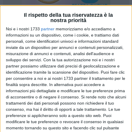
Il rispetto della tua riservatezza è la
nostra priorità
7
Noi e i nostri 1733
partner
memorizziamo e/o accediamo a
informazioni su un dispositivo, come i cookie, e trattiamo dati
personali, come identificatori univoci e informazioni standard
inviate da un dispositivo per annunci e contenuti personalizzati,
Proseguono i lavori presso la scuola "R. Monterisi" per la
misurazione di annunci e contenuti, analisi dell'audience e
realizzazione del nuovo auditorium da trecento posti, dei
sviluppo dei servizi.
Con la tua autorizzazione noi e i nostri
nuovi campi sportivi sul tetto e per la manutenzione
partner possiamo utilizzare dati precisi di geolocalizzazione e
all'interno dell'edificio stesso. Nella giornata di giovedì 7
identificazione tramite la scansione del dispositivo. Puoi fare clic
settembre, il primo cittadino
Angelantonio Angarano
ha
per consentire a noi e ai nostri 1733 partner il trattamento per le
effettuato un sopralluogo sul cantiere per verificare
finalità sopra descritte. In alternativa puoi accedere a
informazioni più dettagliate e modificare le tue preferenze prima
l'andamento dei lavori, assieme alla dirigente scolastica
di acconsentire o di negare il consenso.
Si rende noto che alcuni
Lucia Scarcelli, all'assessora Emilia Tota, alla consigliera
trattamenti dei dati personali possono non richiedere il tuo
Loredana Bianco e al personale dell'ufficio tecnico.
consenso, ma hai il diritto di opporti a tale trattamento. Le tue
preferenze si applicheranno solo a questo sito web. Puoi
«Malgrado le difficoltà non manchino - ha annunciato il
modificare le tue preferenze o revocare il consenso in qualsiasi
sindaco attraverso i suoi canali social -, su tutte l'aumento
momento tornando su questo sito e facendo clic sul pulsante