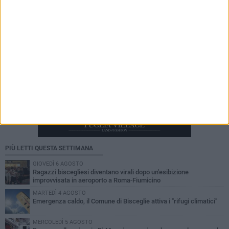
PIÙ LETTI QUESTA SETTIMANA
GIOVEDÌ 6 AGOSTO
Ragazzi biscegliesi diventano virali dopo un'esibizione
improvvisata in aeroporto a Roma-Fiumicino
MARTEDÌ 4 AGOSTO
Emergenza caldo, il Comune di Bisceglie attiva i "rifugi climatici"
MERCOLEDÌ 5 AGOSTO