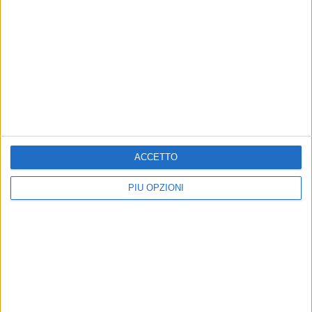
ACCETTO
PIÙ OPZIONI
Altri contenuti a tema