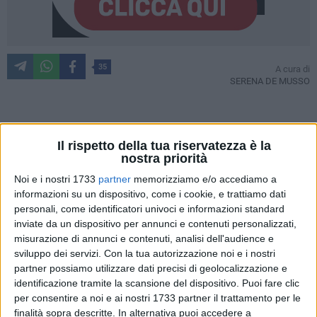
35
A cura di
SERENA DE MUSSO
Restituita agli studenti e alle studentesse, dopo circa 4 anni
Il rispetto della tua riservatezza è la
di lavori,
la scuola media Riccardo Monterisi
. Una nuova
nostra priorità
"casa", come l'ha chiamata durante l'inaugurazione la
Noi e i nostri 1733
partner
memorizziamo e/o accediamo a
Preside Scarcelli
, pronta ad accogliere classi e docenti alla
informazioni su un dispositivo, come i cookie, e trattiamo dati
vigilia dell'inizio dell'anno scolastico 2025/2026.
personali, come identificatori univoci e informazioni standard
inviate da un dispositivo per annunci e contenuti personalizzati,
«Questa scuola storica e densamente popolata necessitava
misurazione di annunci e contenuti, analisi dell'audience e
davvero di interventi strutturali che la rendessero
sviluppo dei servizi.
Con la tua autorizzazione noi e i nostri
partner possiamo utilizzare dati precisi di geolocalizzazione e
innanzitutto sicura e poi vivibile e idonea alla attività svolte.
identificazione tramite la scansione del dispositivo. Puoi fare clic
Oggi la Monterisi torna a casa, oggi la Monterisi rinasce. C'è
per consentire a noi e ai nostri 1733 partner il trattamento per le
da essere orgogliosi di questo risultato perché ne va della
finalità sopra descritte. In alternativa puoi accedere a