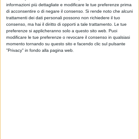
sicurezza dei nostri figli e della serenità delle famiglie. E la
informazioni più dettagliate e modificare le tue preferenze prima
riconsegna di questo edificio scolastico è solo un tassello di
di acconsentire o di negare il consenso.
Si rende noto che alcuni
un grande mosaico che riguarda le nostre scuole, su cui
trattamenti dei dati personali possono non richiedere il tuo
stiamo investendo una cifra record di ben 18 milioni di euro
consenso, ma hai il diritto di opporti a tale trattamento. Le tue
preferenze si applicheranno solo a questo sito web. Puoi
per la realizzazione di nuove mense, nuovi asili e scuole per
modificare le tue preferenze o revocare il consenso in qualsiasi
l'infanzia - ha spiegato il
Sindaco Angelantonio Angarano
-.
momento tornando su questo sito e facendo clic sul pulsante
ll nostro ringraziamento a tutti coloro che hanno reso
"Privacy" in fondo alla pagina web.
possibile il grande risultato odierno, in questa giornata
storica: un grande gioco di squadra che ha dato i suoi frutti».
A partecipare alla cerimonia d'inaugurazione gran parte della
giunta comunale così come l'
Assessora regionale ai
trasporti Debora Ciliento
, che nel suo intervento ha
sottolineato l'importanza del rispetto e della cura verso i
luoghi scolastici.
«Rivolgo il mio apprezzamento per questa iniziativa, che
rinsalda ancor di più l'intera comunità di Bisceglie - ha
dichiarato in una nota il
Presidente della Regione Puglia