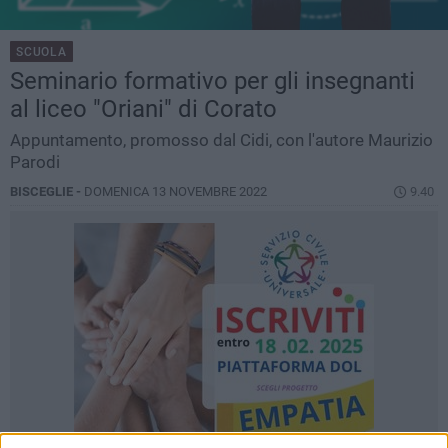
SCUOLA
Seminario formativo per gli insegnanti
al liceo "Oriani" di Corato
Appuntamento, promosso dal Cidi, con l'autore Maurizio
Parodi
BISCEGLIE -
DOMENICA 13 NOVEMBRE 2022
9.40