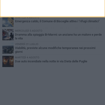
VENERDÌ 31 LUGLIO
Torna l'appuntamento con la Pastasciutta antifascista a Bisceglie
MARTEDÌ 4 AGOSTO
Emergenza caldo, il Comune di Bisceglie attiva i "rifugi climatici"
MERCOLEDÌ 5 AGOSTO
Dramma alla spiaggia Bi-Marmi: un anziano ha un malore e perde
la vita
VENERDÌ 31 LUGLIO
Viabilità, previste alcune modifiche temporanee nei prossimi
giorni
MARTEDÌ 4 AGOSTO
Due auto incendiate nella notte in via Dieta delle Puglie