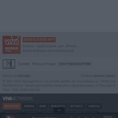
BISCEGLIEVIVA APP
Scarica l'applicazione per iPhone,
iPad e Android e ricevi notizie push
Contatti
Policy e Privacy
GOCITY NEWS PLATFORM
Notizie da
Bisceglie
Direttore
Antonio Quinto
© 2001-2026 BisceglieViva è un portale gestito da InnovaNews srl. Partita iva
08059640725. Testata giornalistica telematica registrata presso il Tribunale di
Trani. Tutti i diritti riservati.
BISCEGLIE
ANDRIA
BARI
BARLETTA
BITONTO
CANOSA
CERIGNOLA
CORATO
GIOVINAZZO
MARGHERITA DI SAVOIA