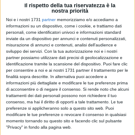
Il rispetto della tua riservatezza è la
nostra priorità
Noi e i nostri 1731
partner
memorizziamo e/o accediamo a
2
informazioni su un dispositivo, come i cookie, e trattiamo dati
personali, come identificatori univoci e informazioni standard
inviate da un dispositivo per annunci e contenuti personalizzati,
Si terrà lunedì 28 novembre, al liceo "Oriani" di Corato, il
misurazione di annunci e contenuti, analisi dell'audience e
seminario formativo partecipato con Maurizio Parodi a
sviluppo dei servizi.
Con la tua autorizzazione noi e i nostri
partner possiamo utilizzare dati precisi di geolocalizzazione e
partire dal volume "La scuola è sfinita. Ricostituenti
identificazione tramite la scansione del dispositivo. Puoi fare clic
pedagogici" (edizioni La Meridiana, 2022) promosso dal Cidi,
per consentire a noi e ai nostri 1731 partner il trattamento per le
centro di iniziativa democratica degli insegnanti, in
finalità sopra descritte. In alternativa puoi accedere a
collaborazione con la casa editrice e l'istituto "Oriani-
informazioni più dettagliate e modificare le tue preferenze prima
Tandoi".
di acconsentire o di negare il consenso.
Si rende noto che alcuni
Un incontro che parte dal punto di vista dei docenti e
trattamenti dei dati personali possono non richiedere il tuo
dall'ascolto delle loro osservazioni, alle quali l'autore e
consenso, ma hai il diritto di opporti a tale trattamento. Le tue
preferenze si applicheranno solo a questo sito web. Puoi
formatore
Maurizio Parodi
risponderà fornendo proposte e
modificare le tue preferenze o revocare il consenso in qualsiasi
indicazioni concrete.
momento tornando su questo sito e facendo clic sul pulsante
"Privacy" in fondo alla pagina web.
La partecipazione prevede un costo di 15 euro,