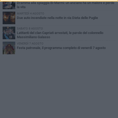
Dramma alla spiaggia Bi-Marmi: un anziano ha un malore e perde
la vita
MARTEDÌ 4 AGOSTO
Due auto incendiate nella notte in via Dieta delle Puglie
SABATO 8 AGOSTO
Latitanti del clan Capriati arrestati, le parole del colonnello
Massimiliano Galasso
VENERDÌ 7 AGOSTO
Festa patronale, il programma completo di venerdì 7 agosto