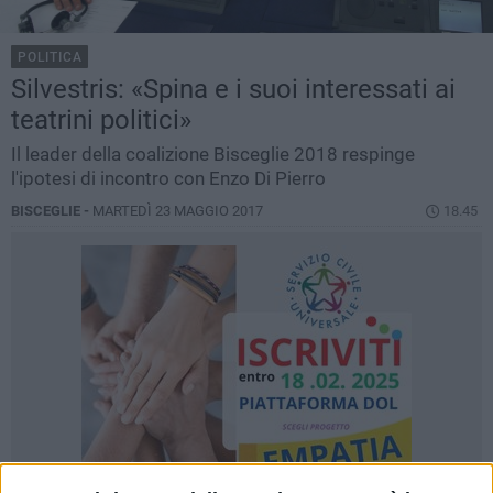
POLITICA
Silvestris: «Spina e i suoi interessati ai
teatrini politici»
Il leader della coalizione Bisceglie 2018 respinge
l'ipotesi di incontro con Enzo Di Pierro
BISCEGLIE -
MARTEDÌ 23 MAGGIO 2017
18.45