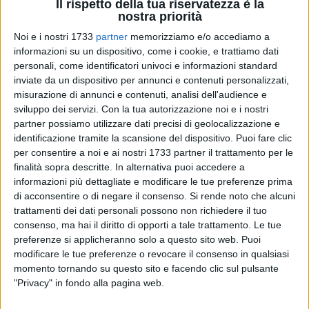
Il rispetto della tua riservatezza è la
nostra priorità
Noi e i nostri 1733
partner
memorizziamo e/o accediamo a
3
A cura di
informazioni su un dispositivo, come i cookie, e trattiamo dati
VITO TROILO
personali, come identificatori univoci e informazioni standard
inviate da un dispositivo per annunci e contenuti personalizzati,
misurazione di annunci e contenuti, analisi dell'audience e
sviluppo dei servizi.
Con la tua autorizzazione noi e i nostri
È rapidamente naufragata l'ipotesi di un confronto pubblico
partner possiamo utilizzare dati precisi di geolocalizzazione e
e in diretta streaming (BisceglieViva aveva già manifestato
identificazione tramite la scansione del dispositivo. Puoi fare clic
la disponibilità a moderarlo e trasmetterlo) tra Sergio
per consentire a noi e ai nostri 1733 partner il trattamento per le
Silvestris e l'amministrazione comunale sul tema
finalità sopra descritte. In alternativa puoi accedere a
dell'emergenza rifiuti. Il già parlamentare europeo, attraverso
informazioni più dettagliate e modificare le tue preferenze prima
una dura nota, ha inteso replicare alla risposta fornita dal
di acconsentire o di negare il consenso.
Si rende noto che alcuni
consigliere comunale Enzo Di Pierro senza neppure
trattamenti dei dati personali possono non richiedere il tuo
consenso, ma hai il diritto di opporti a tale trattamento. Le tue
nominarlo, lasciando intendere che avrebbe accettato il
preferenze si applicheranno solo a questo sito web. Puoi
confronto diretto esclusivamente con Francesco Spina.
modificare le tue preferenze o revocare il consenso in qualsiasi
momento tornando su questo sito e facendo clic sul pulsante
La novità politica del comunicato diffuso nel tardo
"Privacy" in fondo alla pagina web.
pomeriggio di martedì è la definizione di Silvestris quale