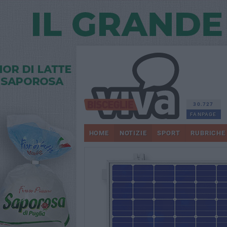
30.727
FANPAGE
HOME
NOTIZIE
SPORT
RUBRICHE