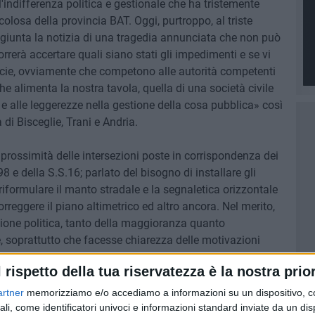
l'indifferenza politica e gestionale che ha tristemente
colosa della provincia BAT. Oggi, purtroppo, al triste
è aggiunta la notizia di una tragedia annunciata che non può
rrerà accertare quali siano stati gli impedimenti e se vi
pecie, ovviamente che competono alle autorità competenti
e alimenta la nostra tavola, quella di una società civile
 alle leggerezze nella gestione della cosa pubblica» così
a di Bisceglie, Trani e Andria.
prossimità delle intersezioni poste in corrispondenza dei
8 e della S.S.16; parlato del bisogno di installare gli
 riformulare il manto stradale e la segnaletica orizzontale
 correggere il piano altimetrico ed altro ancora. Nel merito,
ione politica, tanto della maggioranza quanto
e, soprattutto che facesse chiarezza delle motivazioni
ammazione e realizzazione degli interventi necessari,
l rispetto della tua riservatezza è la nostra prior
i legge ancora nella nota.
artner
memorizziamo e/o accediamo a informazioni su un dispositivo, c
erderci in una inutile retorica su una vicenda triste e
ali, come identificatori univoci e informazioni standard inviate da un di