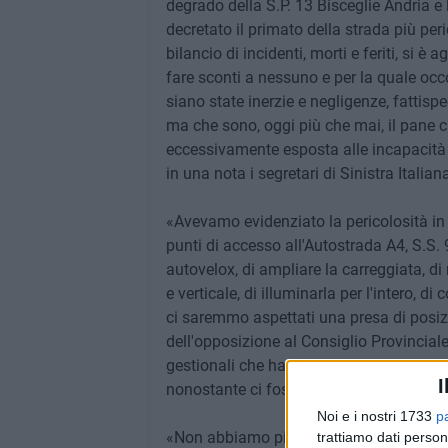
degrado della S.P. 13 Bisceglie Andria e 
decretato il primato della strada più peri
bilancio di incidenti, morti e feriti, si 
fare sconti a nessuno e per la quale occo
siano state inerzie e negligenze, fattis
ma che sono, oggi più che mai, il pane ch
eccessivamente esposta alle incapacità e
in una nota i segretari di Sinistra Italian
«Avevamo evidenziato la pericolosità in 
punti di accesso all'Autostrada A4, S.S. 9
autovelox, di ampliare la carreggiata, di
e verticale, di illuminarla per l'intero, di
ci saremmo aspettati una presa di posiz
dell'opposizione al Consiglio Provincial
gestionali che hanno bypassato la progr
I
nonostante ci fossero i finanziamenti» s
Noi e i nostri 1733
p
«Non abbiamo più tempo e non vogliamo p
trattiamo dati person