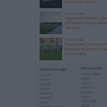
classici del cinema
7 AGOSTO 2026
Coppa Italia Serie D, il Bi
affronterà il turno prelimi
"Ventura"
7 AGOSTO 2026
Promozione, Don Uva e V
Bisceglie nel girone A: sa
ancora derby
Notizie sportive
Notizie da Bisceglie
Atletica leggera
Cronaca
Basket
Politica
Calcio
Attualità
Calcio a 5
Cultura
Ciclismo
Spettacoli
Rugby
Territorio
Sport a 360°
Scuola
Tennis
Economia e lavoro