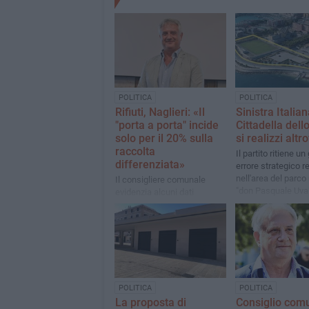
POLITICA
POLITICA
Rifiuti, Naglieri: «Il
Sinistra Italia
"porta a porta" incide
Cittadella dell
solo per il 20% sulla
si realizzi altr
raccolta
Il partito ritiene un
differenziata»
errore strategico re
nell'area del parco
Il consigliere comunale
"don Pasquale Uva
evidenzia alcuni dati
interessanti sul tema e
annuncia la presentazione
di una richiesta di accesso
agli atti
POLITICA
POLITICA
La proposta di
Consiglio com