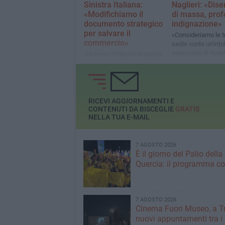
Sinistra Italiana:
Naglieri: «Dise
«Modifichiamo il
di massa, pro
documento strategico
indignazione»
per salvare il
«Consideriamo le 
commercio»
sedie vuote un'intol
mancanza di rispet
«In corso Umberto la piazza
la memoria di Alici
delle erbe e dei fiori, in via
famiglia e l'intera
San Martino la cittadella del
pesce. Affitti calmierati e
incentivi per giovani e
donne»
RICEVI AGGIORNAMENTI E
CONTENUTI DA BISCEGLIE
GRATIS
NELLA TUA E-MAIL
7 AGOSTO 2026
È il giorno del Palio della
Quercia: il programma c
7 AGOSTO 2026
Cinema Fuori Museo, a Tr
nuovi appuntamenti tra i