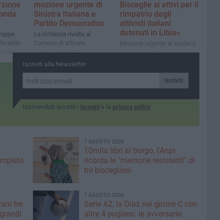
rzione
mozione urgente di
Bisceglie si attivi per il
fonda
Sinistra Italiana e
rimpatrio degli
Partito Democratico
attivisti italiani
detenuti in Libia»
troppe
La richiesta rivolta al
lerabile
Comune di attivare
Mozione urgente al sindaco
to verso
immediatamente ogni
e al presidente del consiglio
a, la sua
strumento a sostegno delle
comunale da parte di Gianni
Iscriviti alla Newsletter
 comunità»
ricerche del 53enne
Naglieri (Sinistra Italiana)
biscegliese
Iscriviti
Iscrivendoti accetti i
termini
e la
privacy policy
7 AGOSTO 2026
10mila libri al borgo, l'Anpi
ompleto
ricorda le "memorie resistenti" di
tre biscegliesi
7 AGOSTO 2026
ani tre
Serie A2, la Diaz nel girone C con
 grandi
altre 4 pugliesi: le avversarie