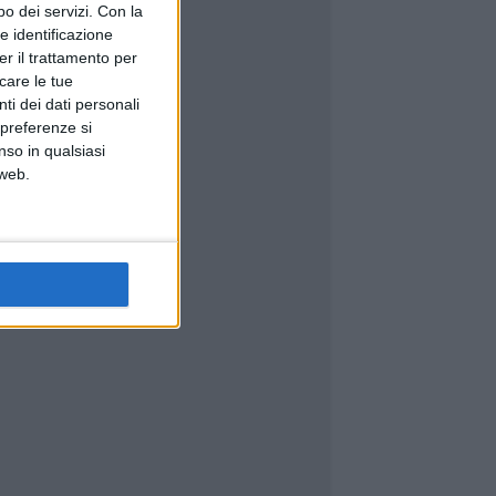
o dei servizi.
Con la
e identificazione
er il trattamento per
icare le tue
ti dei dati personali
 preferenze si
nso in qualsiasi
 web.