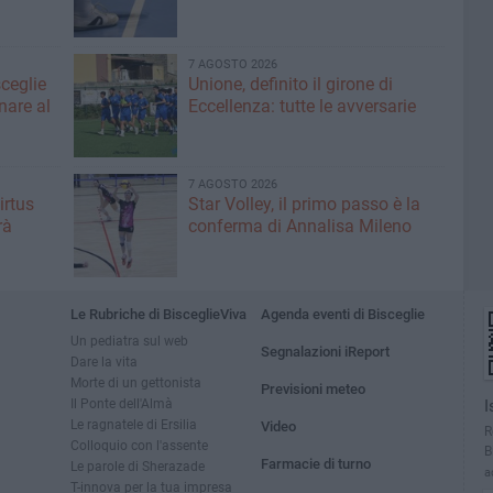
7 AGOSTO 2026
sceglie
Unione, definito il girone di
nare al
Eccellenza: tutte le avversarie
7 AGOSTO 2026
irtus
Star Volley, il primo passo è la
rà
conferma di Annalisa Mileno
Le Rubriche di BisceglieViva
Agenda eventi di Bisceglie
Un pediatra sul web
Segnalazioni iReport
Dare la vita
Morte di un gettonista
Previsioni meteo
Il Ponte dell'Almà
I
Le ragnatele di Ersilia
Video
R
Colloquio con l'assente
B
Farmacie di turno
Le parole di Sherazade
a
T-innova per la tua impresa