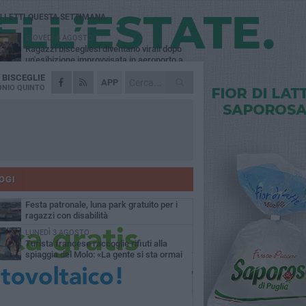
Ù LETTI QUESTA SETTIMANA
GIOVEDÌ 6 AGOSTO
Ragazzi biscegliesi diventano virali dopo
un'esibizione improvvisata in aeroporto a
ma-Fiumicino
A
BISCEGLIE
MARTEDÌ 4 AGOSTO
APP
Emergenza caldo, il Comune di Bisceglie
NIO QUINTO
attiva i "rifugi climatici"
MERCOLEDÌ 5 AGOSTO
Dramma alla spiaggia Bi-Marmi: un
anziano ha un malore e perde la vita
MARTEDÌ 4 AGOSTO
Due auto incendiate nella notte in via Dieta
delle Puglie
OGI
MERCOLEDÌ 5 AGOSTO
Festa patronale, luna park gratuito per i
ragazzi con disabilità
LUNEDÌ 3 AGOSTO
Turista francese raccoglie rifiuti alla
spiaggia del Molo: «La gente si sta ormai
ituando»