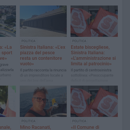
POLITICA
POLITICA
na: «La
Sinistra Italiana: «L'ex
Estate biscegliese,
o sport
piazza del pesce
Sinistra Italiana:
ove»
resta un contenitore
«L'amministrazione si
vuoto»
limita al patrocinio»
 grave
alizzarla
Il partito racconta la rinuncia
Il partito di centrosinistra
 urbano
di un imprenditore locale a
sottolinea: «Preoccupante
"
uno dei box dell'area
deficit di progettazione
interna della macchina
comunale»
POLITICA
POLITICA
unale,
Mino Racanati,
«Il Comune di