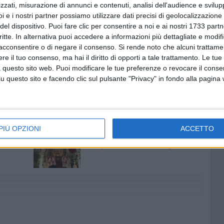
zzati, misurazione di annunci e contenuti, analisi dell'audience e svilupp
sastri simili. Sinistra Italiana, nell'esprimere il cordoglio
i e i nostri partner possiamo utilizzare dati precisi di geolocalizzazione 
ica che la Magistratura faccia piena luce sulle cause
del dispositivo. Puoi fare clic per consentire a noi e ai nostri 1733 partn
na urgente convocazione per l'istituzione di un tavolo che
critte. In alternativa puoi accedere a informazioni più dettagliate e modif
i provvedimenti chiari e netti, tra i quali sarà necessario
acconsentire o di negare il consenso.
Si rende noto che alcuni trattamen
3 (Bisceglie Andria) per consegnarla all'utenza solo quando
e il tuo consenso, ma hai il diritto di opporti a tale trattamento. Le tue
quindi, le capacità amministrative e gestionali dell'ente
 questo sito web. Puoi modificare le tue preferenze o revocare il conse
questo sito e facendo clic sul pulsante "Privacy" in fondo alla pagina
7 AGOSTO 2026
PIÙ OPZIONI
ACCETTO
 Mino
Festa patronale, il programma
ccella:
completo di venerdì 7 agosto