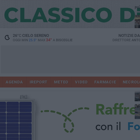
PI
Ro
26
°C
CIELO SERENO
NOTIZIE D
34°
OGGI MIN
25.5°
MAX
A
BISCEGLIE
DIRETTORE
ANTO
AGENDA
IREPORT
METEO
VIDEO
FARMACIE
NECROL
ab