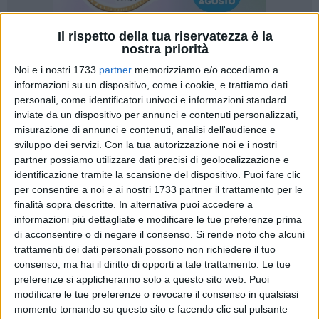
Il rispetto della tua riservatezza è la
nostra priorità
2
Noi e i nostri 1733
partner
memorizziamo e/o accediamo a
informazioni su un dispositivo, come i cookie, e trattiamo dati
personali, come identificatori univoci e informazioni standard
inviate da un dispositivo per annunci e contenuti personalizzati,
Mercoledì 19 luglio, davanti alla sede del Consiglio
misurazione di annunci e contenuti, analisi dell'audience e
Regionale Pugliese si terrà una manifestazione pubblica di
sviluppo dei servizi.
Con la tua autorizzazione noi e i nostri
protesta organizzata da FP CGIL, CISL FP e UIL FPL
partner possiamo utilizzare dati precisi di geolocalizzazione e
SANITASERVICE ASL BT. Le segreterie territoriali di queste
identificazione tramite la scansione del dispositivo. Puoi fare clic
per consentire a noi e ai nostri 1733 partner il trattamento per le
organizzazioni sindacali hanno indetto un sit in per chiedere
finalità sopra descritte. In alternativa puoi accedere a
l'approvazione del business plan e la garanzia di nuove
informazioni più dettagliate e modificare le tue preferenze prima
assunzioni, al fine di colmare la grave carenza di personale
di acconsentire o di negare il consenso.
Si rende noto che alcuni
addetto alle pulizie e alle attività di ausiliariato nelle strutture
trattamenti dei dati personali possono non richiedere il tuo
sanitarie.
consenso, ma hai il diritto di opporti a tale trattamento. Le tue
preferenze si applicheranno solo a questo sito web. Puoi
L'obiettivo della manifestazione è sensibilizzare le
modificare le tue preferenze o revocare il consenso in qualsiasi
momento tornando su questo sito e facendo clic sul pulsante
istituzioni regionali sull'importanza di approvare il Business