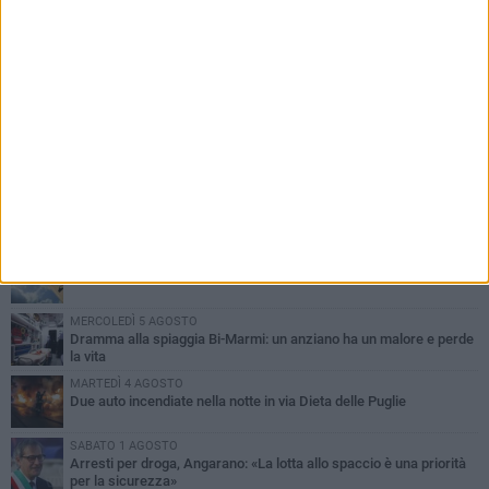
PIÙ LETTI QUESTA SETTIMANA
SABATO 1 AGOSTO
Contrasto allo spaccio di droga, due arresti dei carabinieri a
Bisceglie
MARTEDÌ 4 AGOSTO
Emergenza caldo, il Comune di Bisceglie attiva i "rifugi climatici"
MERCOLEDÌ 5 AGOSTO
Dramma alla spiaggia Bi-Marmi: un anziano ha un malore e perde
la vita
MARTEDÌ 4 AGOSTO
Due auto incendiate nella notte in via Dieta delle Puglie
SABATO 1 AGOSTO
Arresti per droga, Angarano: «La lotta allo spaccio è una priorità
per la sicurezza»