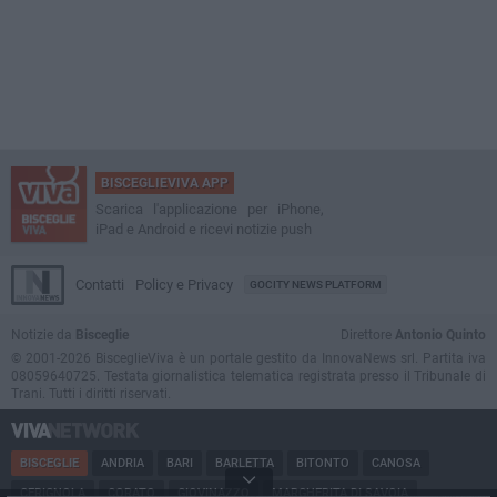
BISCEGLIEVIVA APP
Scarica l'applicazione per iPhone,
iPad e Android e ricevi notizie push
Contatti
Policy e Privacy
GOCITY NEWS PLATFORM
Notizie da
Bisceglie
Direttore
Antonio Quinto
© 2001-2026 BisceglieViva è un portale gestito da InnovaNews srl. Partita iva
08059640725. Testata giornalistica telematica registrata presso il Tribunale di
Trani. Tutti i diritti riservati.
BISCEGLIE
ANDRIA
BARI
BARLETTA
BITONTO
CANOSA
CERIGNOLA
CORATO
GIOVINAZZO
MARGHERITA DI SAVOIA