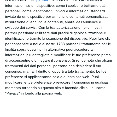
informazioni su un dispositivo, come i cookie, e trattiamo dati
personali, come identificatori univoci e informazioni standard
inviate da un dispositivo per annunci e contenuti personalizzati,
misurazione di annunci e contenuti, analisi dell'audience e
sviluppo dei servizi.
Con la tua autorizzazione noi e i nostri
partner possiamo utilizzare dati precisi di geolocalizzazione e
identificazione tramite la scansione del dispositivo. Puoi fare clic
Duro il commento di
Forza Italia
a seguito della seconda
per consentire a noi e ai nostri 1733 partner il trattamento per le
finalità sopra descritte. In alternativa puoi accedere a
sparatoria in poco meno di due settimane avvenuta a
informazioni più dettagliate e modificare le tue preferenze prima
Bisceglie, che ha provocato la morte per errore del 62enne
di acconsentire o di negare il consenso.
Si rende noto che alcuni
incensurato Lino Pizzi. L'agguato all'interno di un ristorante
trattamenti dei dati personali possono non richiedere il tuo
in via Mauro Storelli, in pieno centro storico e davanti a tanti
consenso, ma hai il diritto di opporti a tale trattamento. Le tue
clienti sotto choc che hanno assistito alla scena.
preferenze si applicheranno solo a questo sito web. Puoi
modificare le tue preferenze o revocare il consenso in qualsiasi
«La favoletta della Bisceglie vip, glamour, turistica con
momento tornando su questo sito e facendo clic sul pulsante
"Privacy" in fondo alla pagina web.
annessi selfie, festini, targhe e gagliardetti è finita. La verità
ha la testa dura e in questo mese ha presentato il conto. Un
conto salatissimo fatto di una realtà di degrado sociale e
ambientale, povertà, incuria. E quando c'è tutto questo