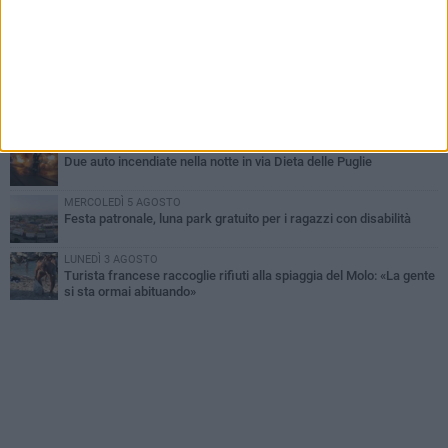
improvvisata in aeroporto a Roma-Fiumicino
MARTEDÌ 4 AGOSTO
Emergenza caldo, il Comune di Bisceglie attiva i "rifugi climatici"
MERCOLEDÌ 5 AGOSTO
Dramma alla spiaggia Bi-Marmi: un anziano ha un malore e perde
la vita
MARTEDÌ 4 AGOSTO
Due auto incendiate nella notte in via Dieta delle Puglie
MERCOLEDÌ 5 AGOSTO
Festa patronale, luna park gratuito per i ragazzi con disabilità
LUNEDÌ 3 AGOSTO
Turista francese raccoglie rifiuti alla spiaggia del Molo: «La gente
si sta ormai abituando»