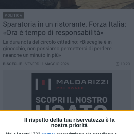
POLITICA
Sparatoria in un ristorante, Forza Italia:
«Ora è tempo di responsabilità»
La dura nota del circolo cittadino: «Bisceglie è in
ginocchio, non possiamo permetterci di perdere
neanche un minuto in più»
BISCEGLIE -
VENERDÌ 1 MAGGIO 2026
10.20
Il rispetto della tua riservatezza è la
nostra priorità
Noi e i nostri 1733
partner
memorizziamo e/o accediamo a