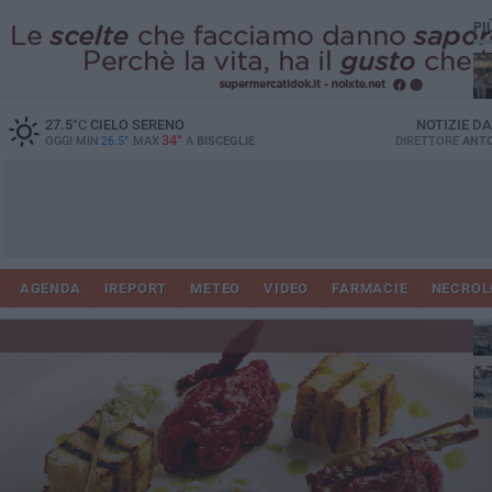
PI
Ro
27.5
°C
CIELO SERENO
NOTIZIE D
34°
OGGI MIN
26.5°
MAX
A
BISCEGLIE
DIRETTORE
ANTO
AGENDA
IREPORT
METEO
VIDEO
FARMACIE
NECROL
ab