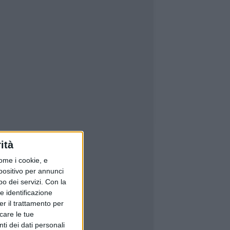
ità
ome i cookie, e
spositivo per annunci
o dei servizi.
Con la
e identificazione
er il trattamento per
icare le tue
ti dei dati personali