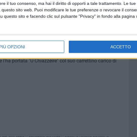
ità del calendario dialettale biscegliese 2024. A seguire
e il tuo consenso, ma hai il diritto di opporti a tale trattamento. Le tue
e
, versi del poeta
Riccardo Monterisi
tratti dal libro
I versi
 questo sito web. Puoi modificare le tue preferenze o revocare il conse
questo sito e facendo clic sul pulsante "Privacy" in fondo alla pagina
a De Ceglia
.
 stimolato le autorità presenti a realizzare quegli obiettivi
igghie
affinché il dialetto nella Città abbia una propria
e consultazioni a ogni cittadino. L'intervento del sindaco
PIÙ OPZIONI
ACCETTO
come ormai la Giornata Nazionale dedicata al dialetto sia
 l'ha portata "U Chiazzéire" col suo carrettino carico di