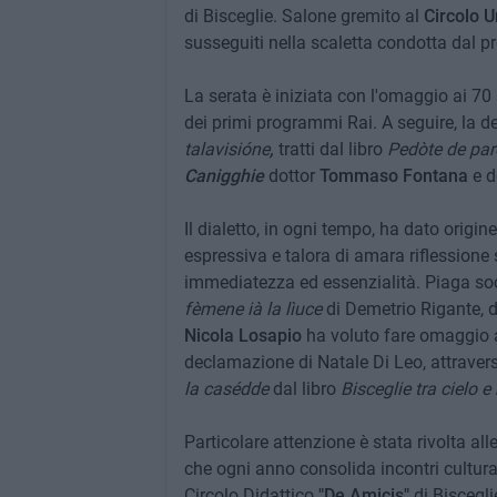
di Bisceglie. Salone gremito al
Circolo 
susseguiti nella scaletta condotta dal p
La serata è iniziata con l'omaggio ai 70 
dei primi programmi Rai. A seguire, la 
talavisióne
,
tratti dal libro
Pedòte de par
Canigghie
dottor
Tommaso Fontana
e d
Il dialetto, in ogni tempo, ha dato origi
espressiva e talora di amara riflessione s
immediatezza ed essenzialità. Piaga so
fèmene ià la lìuce
di Demetrio Rigante, d
Nicola Losapio
ha voluto fare omaggio al
declamazione di Natale Di Leo, attravers
la casédde
dal libro
Bisceglie tra cielo e
Particolare attenzione è stata rivolta all
che ogni anno consolida incontri culturali
Circolo Didattico
"De Amicis"
di Biscegli