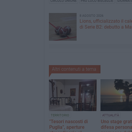
CIRCOLO UNIONE
PRO LOCO BISCEGLIE
GIORNATA
8 AGOSTO 2026
Lions, ufficializzato il ca
di Serie B2: debutto a Ma
Altri contenuti a tema
TERRITORIO
ATTUALITÀ
"Tesori nascosti di
Uno stage grat
Puglia", aperture
difesa persona