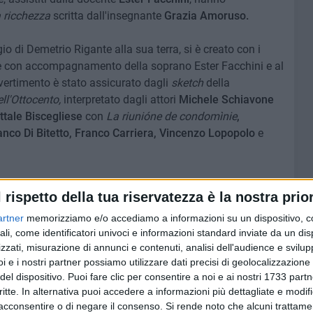
a ricchezza
scritta dall'insegnante
Grazia Amoruso.
di Demetrio Rigante alla sua terra, si è creato con i
re con accompagnamento della soprano Ester Facchini
e al
ivertimento è stato assicurato dagli
sketch
della
ll'Ottocento,
interpretato dagli attori
Michele Schiavone
tale Biscegliese
con
La riunióne de condomìnie
,
ranco Di Bitetto, Franco Carriera, Vincenzo Lopopolo
e
on l'intervento dell'attore e poeta
Gigi De Santis,
l rispetto della tua riservatezza è la nostra prior
a deliziato la serata con versi di noti poeti baresi ispirati
diche particolari al compianto
sindaco Paternostro
, versi
artner
memorizziamo e/o accediamo a informazioni su un dispositivo, c
ali, come identificatori univoci e informazioni standard inviate da un di
i da
Franco Carriera
,
e all'interprete storico
Sergio Ragno
zzati, misurazione di annunci e contenuti, analisi dell'audience e svilupp
azio, e versi del poeta
Nicola Gallo
declamati da
Natale
i e i nostri partner possiamo utilizzare dati precisi di geolocalizzazione 
del dispositivo. Puoi fare clic per consentire a noi e ai nostri 1733 partn
critte. In alternativa puoi accedere a informazioni più dettagliate e modif
n
Nicola Gallo
,
curatore del
Calannèrie de Vescègghie,
acconsentire o di negare il consenso.
Si rende noto che alcuni trattamen