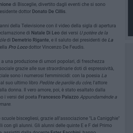
Unione
di Bisceglie, divertito dagli eventi che si sono
residente dottor
Donato De Cillis
.
anni della Televisione con il video della sigla di apertura
declamazione di
Natale Di Leo
dei versi
U potère de la
óle
di
Demetrio Rigante
, e il saluto dei presidenti de
La
ella
Pro Loco
dottor Vincenzo De Feudis.
ne a una produzione di umori popolari, di freschezza
ociale grazie alle sue straordinarie doti di espressività,
ciale sono i numerosi femminicidi: con la poesia
La
al suo ultimo libro
Pedòte de paróle du córe
, l'attore
la donna. Il vero amore, poi, è stato esaltato dalla
o i versi del poeta
Francesco
Palazzo
Appundaménde a
 mare
.
e scuole biscegliesi, grazie all'associazione "La Canigghie"
 con gli alunni. Gli alunni delle quinte E e F del Primo
e, assistiti dalla docente
Ester Facchini
, hanno