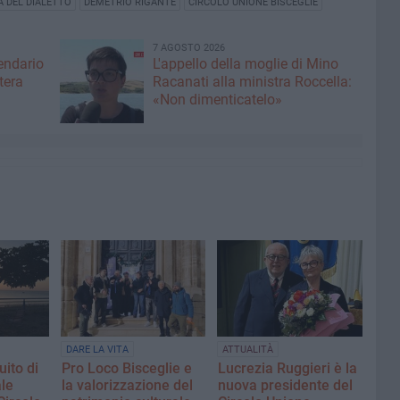
 DEL DIALETTO
DEMETRIO RIGANTE
CIRCOLO UNIONE BISCEGLIE
7 AGOSTO 2026
lendario
L'appello della moglie di Mino
tera
Racanati alla ministra Roccella:
«Non dimenticatelo»
DARE LA VITA
ATTUALITÀ
uito di
Pro Loco Bisceglie e
Lucrezia Ruggieri è la
le
la valorizzazione del
nuova presidente del