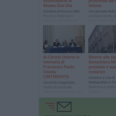
straordinarie al
promosso dal 
Museo Don Uva
Unione
Iniziativa promossa dalla
Una giornata dedic
Pro Loco Unpli con il
consapevolezza, al
sostegno della Regione
prevenzione e alla
sicurezza. L'evento
patrocinato dal Co
Bisceglie
Al Circolo Unione la
Ritorno alle rad
memoria di
Annachiara M
Francesco Paolo
presenta il suo
Cocola -
romanzo
L'INTERVISTA
Iniziativa a cura di
Mediapolitika e Pr
Una lectio magistralis,
domenica 6 aprile 
curata da Ingravalle,
Tupputi
sull'importanza del ricordo
dell'opera culturale del
"Dotto Abate di S.Adoeno"