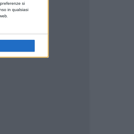
 preferenze si
nso in qualsiasi
 web.