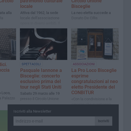
Circolo
patrimonio culturale
Circolo Unione
locale
Bisceglie
ata alla
Attiva dal 1962, la sede
La neo eletta succede a
la
locale dell'associazione
Donato De Cillis
opera in diversi ambiti. Il
 è
racconto del Presidente
mune di
Pierpaolo Sinigaglia
ici.
SPETTACOLI
ASSOCIAZIONI
occia
Pasquale Iannone a
La Pro Loco Bisceglie
Bisceglie: concerto
esprime
esclusivo prima del
congratulazioni al neo
tour negli Stati Uniti
eletto Presidente del
CONBITUR
o Loco,
Sabato 29 marzo alle 19
a Palazzo
presso il Circolo Unione
«Con la condivisione e la
sinergie che si potranno
impiantare stabili
Iscriviti alla Newsletter
fondamenta»
Iscriviti