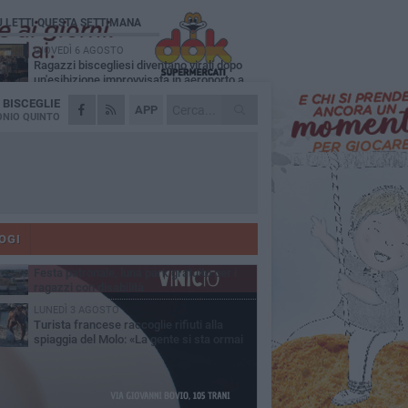
Ù LETTI QUESTA SETTIMANA
GIOVEDÌ 6 AGOSTO
Ragazzi biscegliesi diventano virali dopo
un'esibizione improvvisata in aeroporto a
ma-Fiumicino
A
BISCEGLIE
MARTEDÌ 4 AGOSTO
APP
Emergenza caldo, il Comune di Bisceglie
NIO QUINTO
attiva i "rifugi climatici"
MERCOLEDÌ 5 AGOSTO
Dramma alla spiaggia Bi-Marmi: un
anziano ha un malore e perde la vita
MARTEDÌ 4 AGOSTO
Due auto incendiate nella notte in via Dieta
delle Puglie
OGI
MERCOLEDÌ 5 AGOSTO
Festa patronale, luna park gratuito per i
ragazzi con disabilità
LUNEDÌ 3 AGOSTO
Turista francese raccoglie rifiuti alla
spiaggia del Molo: «La gente si sta ormai
ituando»