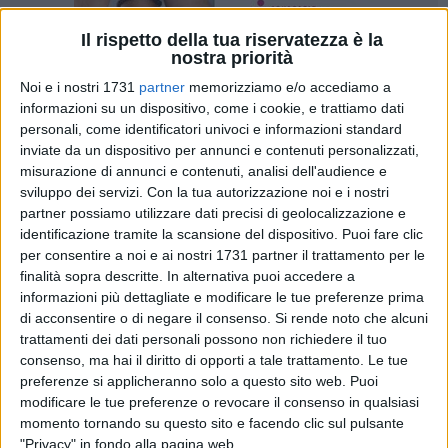
Il rispetto della tua riservatezza è la
nostra priorità
9
Noi e i nostri 1731
partner
memorizziamo e/o accediamo a
informazioni su un dispositivo, come i cookie, e trattiamo dati
personali, come identificatori univoci e informazioni standard
«Dopo sette anni, il Teatro Garibaldi è ancora chiuso, così
inviate da un dispositivo per annunci e contenuti personalizzati,
misurazione di annunci e contenuti, analisi dell'audience e
come la piscina comunale, le strutture sportive e i parchi
sviluppo dei servizi.
Con la tua autorizzazione noi e i nostri
cittadini. E ora, invece di rilanciare la città, l'amministrazione
partner possiamo utilizzare dati precisi di geolocalizzazione e
introduce l'imposta di soggiorno». Così il consigliere
identificazione tramite la scansione del dispositivo. Puoi fare clic
comunale Francesco Spina, che critica aspramente la
per consentire a noi e ai nostri 1731 partner il trattamento per le
gestione dell'attuale amministrazione, accusandola di
finalità sopra descritte. In alternativa puoi accedere a
immobilismo e mancanza di visione.
informazioni più dettagliate e modificare le tue preferenze prima
di acconsentire o di negare il consenso.
Si rende noto che alcuni
trattamenti dei dati personali possono non richiedere il tuo
«Sul cartello dei lavori affisso al teatro c'era scritto che
consenso, ma hai il diritto di opporti a tale trattamento. Le tue
sarebbero terminati nel 2019, ma a oggi non abbiamo
preferenze si applicheranno solo a questo sito web. Puoi
alcuna certezza su quando saranno consegnati. Il termine di
modificare le tue preferenze o revocare il consenso in qualsiasi
consegna, obbligatorio per legge, non viene indicato, e
momento tornando su questo sito e facendo clic sul pulsante
questo potrebbe comportare sanzioni pesanti» ha aggiunto
"Privacy" in fondo alla pagina web.