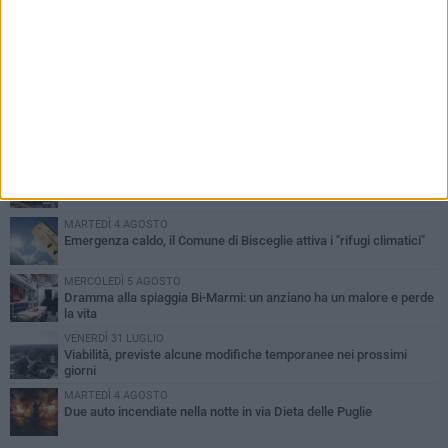
PIÙ LETTI QUESTA SETTIMANA
SABATO 1 AGOSTO
Contrasto allo spaccio di droga, due arresti dei carabinieri a
Bisceglie
VENERDÌ 31 LUGLIO
Torna l'appuntamento con la Pastasciutta antifascista a Bisceglie
MARTEDÌ 4 AGOSTO
Emergenza caldo, il Comune di Bisceglie attiva i "rifugi climatici"
MERCOLEDÌ 5 AGOSTO
Dramma alla spiaggia Bi-Marmi: un anziano ha un malore e perde
la vita
VENERDÌ 31 LUGLIO
Viabilità, previste alcune modifiche temporanee nei prossimi
giorni
MARTEDÌ 4 AGOSTO
Due auto incendiate nella notte in via Dieta delle Puglie