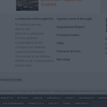
disabilità
Le Rubriche di BisceglieViva
Agenda eventi di Bisceglie
Un pediatra sul web
Segnalazioni iReport
Dare la vita
Morte di un gettonista
Previsioni meteo
Il Ponte dell'Almà
I
Le ragnatele di Ersilia
Video
R
Colloquio con l'assente
B
Farmacie di turno
Le parole di Sherazade
a
T-innova per la tua impresa
Necrologi
ENAPA e CAF Confagricoltura
Natura varia
TY NEWS PLATFORM
vaNews srl. Partita iva 08059640725. Testata giornalistica telematica registrata press
BARLETTA
BITONTO
CANOSA
CERIGNOLA
CORATO
GIOVINAZZO
MARGHE
SAN FERDINANDO
SPINAZZOLA
TERLIZZI
TRANI
TRINITAPOLI