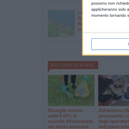
possono non richieder
applicheranno solo a
6 AGOSTO 2026
momento tornando su 
Alga tossica, ARPA conf
Bandiera Bianca e valori 
norma per Bisceglie
Altri contenuti a tema
Bisceglie scende
Abbandono rifi
sotto il 60% di
proseguono i c
raccolta differenziata
degli operatori
nel primo semestre
dell'igiene ur