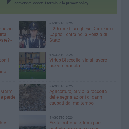
Iscrivendoti accetti i
termini
e la
privacy policy
6 AGOSTO 2026
 Spazio
Il 20enne biscegliese Domenico
rolli
Caprioli entra nella Polizia di
ivate?»
Stato
6 AGOSTO 2026
con i
Virtus Bisceglie, via al lavoro
precampionato
arco
5 AGOSTO 2026
-Marmi:
Agricoltura, al via la raccolta
 e perde
delle segnalazioni di danni
causati dal maltempo
5 AGOSTO 2026
bre:
Festa patronale, luna park
gratuito per i ragazzi con