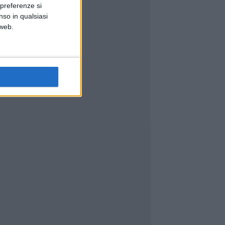
 preferenze si
nso in qualsiasi
 web.