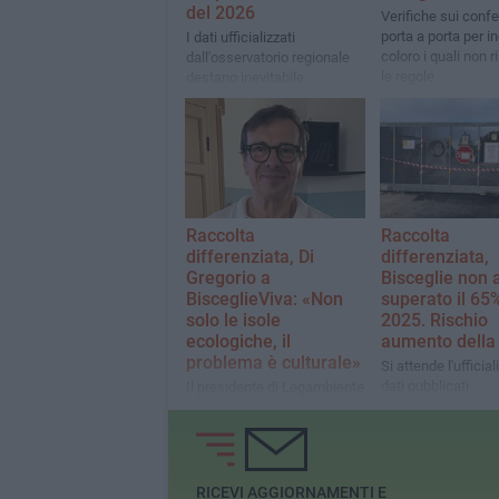
del 2026
Verifiche sui confe
porta a porta per i
I dati ufficializzati
coloro i quali non 
dall'osservatorio regionale
le regole
destano inevitabile
preoccupazione in città
Raccolta
Raccolta
differenziata, Di
differenziata,
Gregorio a
Bisceglie non 
BisceglieViva: «Non
superato il 65
solo le isole
2025. Rischio
ecologiche, il
aumento della 
problema è culturale»
Si attende l'ufficial
dati pubblicati
Il presidente di Legambiente
sull'osservatorio r
Bisceglie commenta i dati
La conferma fare
che registrano la città sotto
aumentare la tassa 
il 65%, spiega le principali
del 20%
criticità da risolvere e
contesta il metodo per
RICEVI AGGIORNAMENTI E