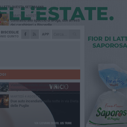
Ù LETTI QUESTA SETTIMANA
SABATO 1 AGOSTO
Contrasto allo spaccio di droga, due arresti
dei carabinieri a Bisceglie
A
BISCEGLIE
VENERDÌ 31 LUGLIO
APP
Torna l'appuntamento con la Pastasciutta
NIO QUINTO
antifascista a Bisceglie
MARTEDÌ 4 AGOSTO
Emergenza caldo, il Comune di Bisceglie
attiva i "rifugi climatici"
MERCOLEDÌ 5 AGOSTO
Dramma alla spiaggia Bi-Marmi: un
anziano ha un malore e perde la vita
OGI
VENERDÌ 31 LUGLIO
Viabilità, previste alcune modifiche
temporanee nei prossimi giorni
MARTEDÌ 4 AGOSTO
Due auto incendiate nella notte in via Dieta
delle Puglie