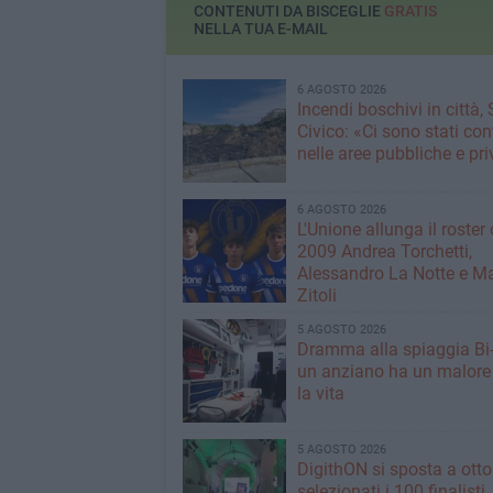
arginare il fenomeno
CONTENUTI DA BISCEGLIE
GRATIS
dell’abbandono dei rifiuti
NELLA TUA E-MAIL
6 AGOSTO 2026
Incendi boschivi in città,
Civico: «Ci sono stati cont
nelle aree pubbliche e pr
6 AGOSTO 2026
L'Unione allunga il roster 
2009 Andrea Torchetti,
Alessandro La Notte e M
Zitoli
5 AGOSTO 2026
Dramma alla spiaggia Bi
un anziano ha un malore
la vita
5 AGOSTO 2026
DigithON si sposta a otto
selezionati i 100 finalisti