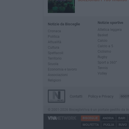
Notizie sportive
Notizie da Bisceglie
Atletica leggera
Cronaca
Basket
Politica
Calcio
Attualità
Calcio a 5
Cultura
Ciclismo
Spettacoli
Rugby
Territorio
Sport a 360°
Scuola
Tennis
Economia e lavoro
Volley
Associazioni
Religioni
Contatti
Policy e Privacy
GOCI
© 2001-2026 BisceglieViva è un portale gestito da Inno
BISCEGLIE
ANDRIA
BARI
MOLFETTA
PUGLIA
RUVO