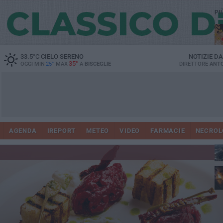
PI
33.5
°C
CIELO SERENO
NOTIZIE D
35°
OGGI MIN
25°
MAX
A
BISCEGLIE
DIRETTORE
ANTO
AGENDA
IREPORT
METEO
VIDEO
FARMACIE
NECROL