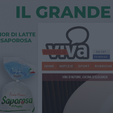
30.727
FANPAGE
HOME
NOTIZIE
SPORT
RUBRICHE