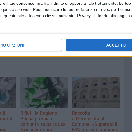
e il tuo consenso, ma hai il diritto di opporti a tale trattamento. Le tue
 questo sito web. Puoi modificare le tue preferenze o revocare il conse
6 AGOSTO 2026
questo sito e facendo clic sul pulsante "Privacy" in fondo alla pagina
erma
Preziosa: «I mercati sono
nella
abbandonati: di giorno si sviene,
di sera si improvvisa»
PIÙ OPZIONI
ACCETTO
uti,
Rifiuti, la Regione
Raccolta
ontrolli
Puglia premia i
differenziata, il
comuni virtuosi: quasi
Comune: «Superato il
bana
5 mila euro per
65%, nessun aumento