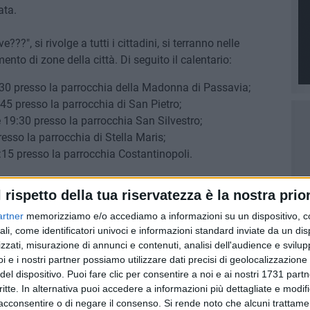
ata.
?", si rivolge a tutti i cittadini, si terranno nelle
ento di zone della città. Di seguito il calentario:
30 presso la parrocchia della Madonna di Passavia;
5 presso la parrocchia di San Pietro;
19:30 presso la parrocchia San Silvestro;
sso la parrocchia di Stella Maris;
15 presso la parrocchia Costantinopoli.
l rispetto della tua riservatezza è la nostra prior
mmercianti e agli amministratori di condominio
resso palazzo Tupputi:
artner
memorizziamo e/o accediamo a informazioni su un dispositivo, c
ali, come identificatori univoci e informazioni standard inviate da un di
cato alle utenze non domestiche Food&Beverage;
zzati, misurazione di annunci e contenuti, analisi dell'audience e svilupp
 alle utenze non domestiche non food;
i e i nostri partner possiamo utilizzare dati precisi di geolocalizzazione 
del dispositivo. Puoi fare clic per consentire a noi e ai nostri 1731 partn
to agli amministratori di condominio.
critte. In alternativa puoi accedere a informazioni più dettagliate e modif
acconsentire o di negare il consenso.
Si rende noto che alcuni trattamen
TA BISCEGLIE