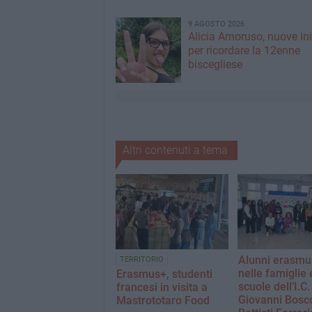
9 AGOSTO 2026
Alicia Amoruso, nuove ini
per ricordare la 12enne
biscegliese
Altri contenuti a tema
Alunni erasmus
TERRITORIO
nelle famiglie 
Erasmus+, studenti
scuole dell’I.C
francesi in visita a
Giovanni Bosc
Mastrototaro Food