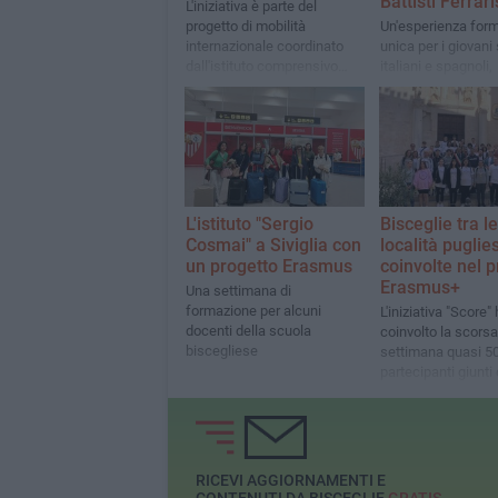
Battisti Ferrari
L'iniziativa è parte del
progetto di mobilità
Un'esperienza form
internazionale coordinato
unica per i giovani
dall'istituto comprensivo
italiani e spagnoli,
"Don Uva-Battisti-Ferraris-
all'insegna dello 
Cosmai"
culturale e della cr
personale
L'istituto "Sergio
Bisceglie tra le
Cosmai" a Siviglia con
località puglies
un progetto Erasmus
coinvolte nel 
Erasmus+
Una settimana di
formazione per alcuni
L'iniziativa "Score"
docenti della scuola
coinvolto la scorsa
biscegliese
settimana quasi 5
partecipanti giunti
Spagna, Portogallo
Ungheria e Turchia
RICEVI AGGIORNAMENTI E