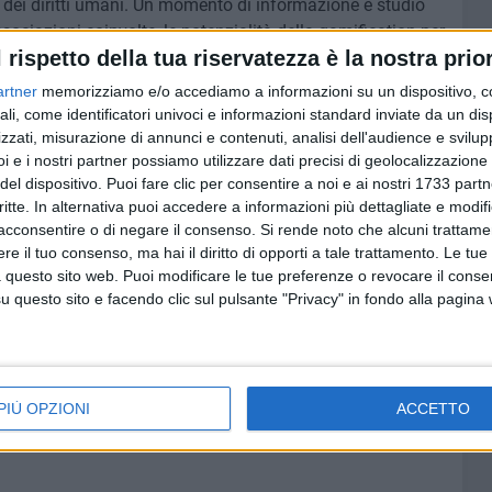
 dei diritti umani. Un momento di informazione e studio
associazioni coinvolte, le potenzialità della gamification per
l rispetto della tua riservatezza è la nostra prior
opportunità per le nuove figure professionali emergenti e
artner
memorizziamo e/o accediamo a informazioni su un dispositivo, c
ali, come identificatori univoci e informazioni standard inviate da un di
ata Erasmus a Bari", si terrà presso l'Università degli Studi
zzati, misurazione di annunci e contenuti, analisi dell'audience e svilupp
i e i nostri partner possiamo utilizzare dati precisi di geolocalizzazione 
del dispositivo. Puoi fare clic per consentire a noi e ai nostri 1733 partn
critte. In alternativa puoi accedere a informazioni più dettagliate e modif
inale previsto per la mattina di venerdì 7 dicembre a
acconsentire o di negare il consenso.
Si rende noto che alcuni trattamen
sso le scuole, durante il quale si terrà una breve
e il tuo consenso, ma hai il diritto di opporti a tale trattamento. Le tue
à svolte. I partecipanti e gli studenti delle classi potranno
 questo sito web. Puoi modificare le tue preferenze o revocare il conse
oom preparata dai ragazzi stessi.
questo sito e facendo clic sul pulsante "Privacy" in fondo alla pagina
un gruppo di amici e colleghi universitari pugliesi. Le
e che internazionale, prendendo parte a diversi programmi
all'Unione Europea - in particolare scambi giovanili e
PIÙ OPZIONI
ACCETTO
ogramma dedicato Erasmus+.