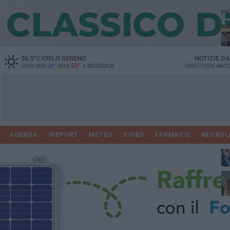
PI
Ro
36.5
°C
CIELO SERENO
NOTIZIE D
33°
OGGI MIN
26°
MAX
A
BISCEGLIE
DIRETTORE
ANTO
AGENDA
IREPORT
METEO
VIDEO
FARMACIE
NECROL