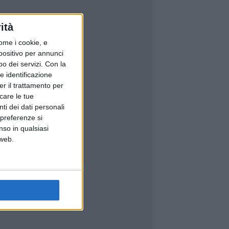
ità
ome i cookie, e
spositivo per annunci
o dei servizi.
Con la
e identificazione
er il trattamento per
icare le tue
ti dei dati personali
 preferenze si
nso in qualsiasi
 web.