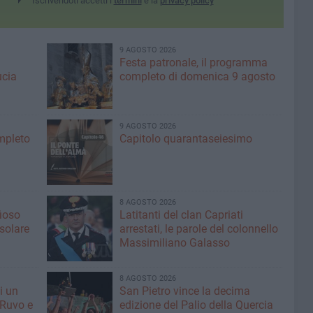
Iscrivendoti accetti i
termini
e la
privacy policy
9 AGOSTO 2026
Festa patronale, il programma
ucia
completo di domenica 9 agosto
9 AGOSTO 2026
ompleto
Capitolo quarantaseiesimo
8 AGOSTO 2026
fioso
Latitanti del clan Capriati
asolare
arrestati, le parole del colonnello
Massimiliano Galasso
8 AGOSTO 2026
i un
San Pietro vince la decima
 Ruvo e
edizione del Palio della Quercia