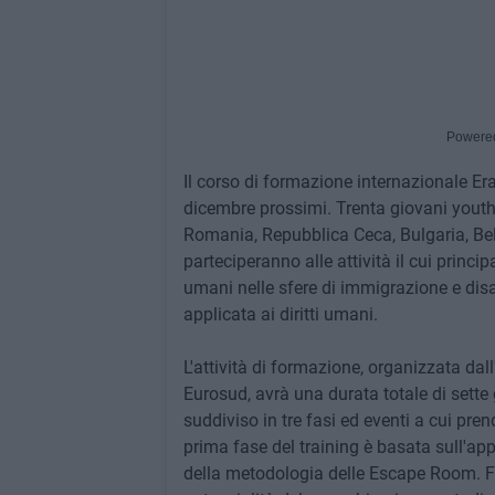
Powere
Il corso di formazione internazionale Eras
dicembre prossimi. Trenta giovani youth w
Romania, Repubblica Ceca, Bulgaria, Belg
parteciperanno alle attività il cui princi
umani nelle sfere di immigrazione e dis
applicata ai diritti umani.
L'attività di formazione, organizzata dal
Eurosud, avrà una durata totale di sette g
suddiviso in tre fasi ed eventi a cui pren
prima fase del training è basata sull'app
della metodologia delle Escape Room. Fo