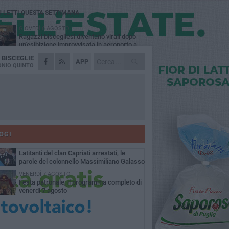
Ù LETTI QUESTA SETTIMANA
GIOVEDÌ 6 AGOSTO
Ragazzi biscegliesi diventano virali dopo
un'esibizione improvvisata in aeroporto a
ma-Fiumicino
A
BISCEGLIE
MARTEDÌ 4 AGOSTO
APP
Emergenza caldo, il Comune di Bisceglie
NIO QUINTO
attiva i "rifugi climatici"
MERCOLEDÌ 5 AGOSTO
Dramma alla spiaggia Bi-Marmi: un
anziano ha un malore e perde la vita
MARTEDÌ 4 AGOSTO
Due auto incendiate nella notte in via Dieta
delle Puglie
OGI
SABATO 8 AGOSTO
Latitanti del clan Capriati arrestati, le
parole del colonnello Massimiliano Galasso
VENERDÌ 7 AGOSTO
Festa patronale, il programma completo di
venerdì 7 agosto