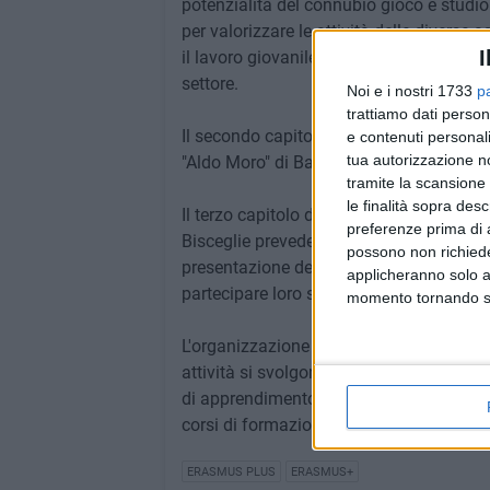
potenzialità del connubio gioco e studio
per valorizzare le attività delle diverse 
I
il lavoro giovanile, anche attraverso le 
settore.
Noi e i nostri 1733
p
trattiamo dati person
Il secondo capitolo, dal titolo "Una giorn
e contenuti personali
tua autorizzazione no
"Aldo Moro" di Bari.
tramite la scansione 
le finalità sopra des
Il terzo capitolo del progetto, l'evento f
preferenze prima di 
Bisceglie prevederà un breve incontro pre
possono non richieder
presentazione del progetto e delle attivit
applicheranno solo a
partecipare loro stessi ad una Escape R
momento tornando su 
L'organizzazione Eurosud è costituita da 
attività si svolgono sia in ambito local
di apprendimento promossi e finanziati d
corsi di formazione nell'ambito del pr
ERASMUS PLUS
ERASMUS+