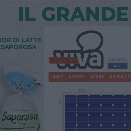
30.727
FANPAGE
HOME
NOTIZIE
SPORT
RUBRICHE