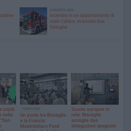
9 AGOSTO 2026
ziative
Incendio in un appartamento di
viale Calace, evacuate due
famiglie
 ospiti
Scuole europee in
TERRITORIO
e nelle
rete: Bisceglie
Un ponte tra Bisceglie
. “San
accoglie due
e la Francia:
o
delegazioni spagnole
Mastrototaro Food